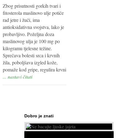
Zbog prisutnosti gorkih tvari i
fitosterola maslinovo ulje potiče
rad jetre i žuči, ima
antioksidativna svojstva, lako je
probavljivo. Poželjna doza
maslinovog ulja je 100 mg po
kilogramu tjelesne težine.
Sprečava bolesti srca i krvnih
žila, poboljšava izgled kože,
pomaže kod gripe, regulira krvni
... nastavi čitati
Dobro je znati
Ne bacajte ljuske jajeta