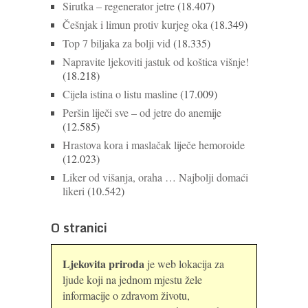
Sirutka – regenerator jetre
(18.407)
Češnjak i limun protiv kurjeg oka
(18.349)
Top 7 biljaka za bolji vid
(18.335)
Napravite ljekoviti jastuk od koštica višnje!
(18.218)
Cijela istina o listu masline
(17.009)
Peršin liječi sve – od jetre do anemije
(12.585)
Hrastova kora i maslačak liječe hemoroide
(12.023)
Liker od višanja, oraha … Najbolji domaći
likeri
(10.542)
O stranici
Ljekovita priroda
je web lokacija za
ljude koji na jednom mjestu žele
informacije o zdravom životu,