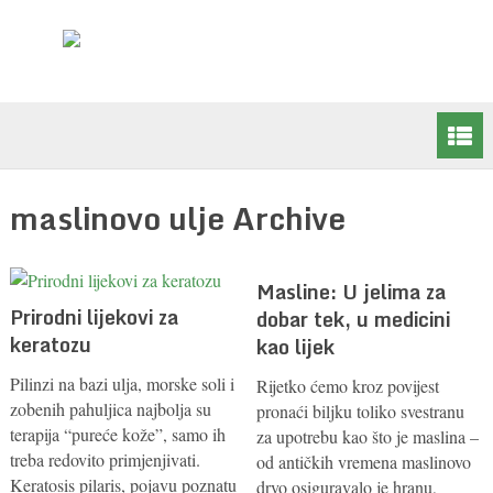
maslinovo ulje Archive
Masline: U jelima za
Prirodni lijekovi za
dobar tek, u medicini
keratozu
kao lijek
Pilinzi na bazi ulja, morske soli i
Rijetko ćemo kroz povijest
zobenih pahuljica najbolja su
pronaći biljku toliko svestranu
terapija “pureće kože”, samo ih
za upotrebu kao što je maslina –
treba redovito primjenjivati.
od antičkih vremena maslinovo
Keratosis pilaris, pojavu poznatu
drvo osiguravalo je hranu,