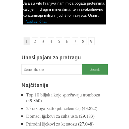
Jaja su vrlo hranjiva namirnica bogata proteinima,
kalcijem i drugim mineralima, te ih svakodnevno
konzumiraju milijuni ljudi širom svijeta. Osim ...
Nastavi čitati
1
2
3
4
5
6
7
8
9
Unesi pojam za pretragu
Najčitanije
Top 10 biljaka koje sprečavaju trombozu
(49.860)
25 razloga zašto piti zeleni čaj
(43.822)
Domaći lijekovi za suha usta
(29.183)
Prirodni lijekovi za keratozu
(27.048)