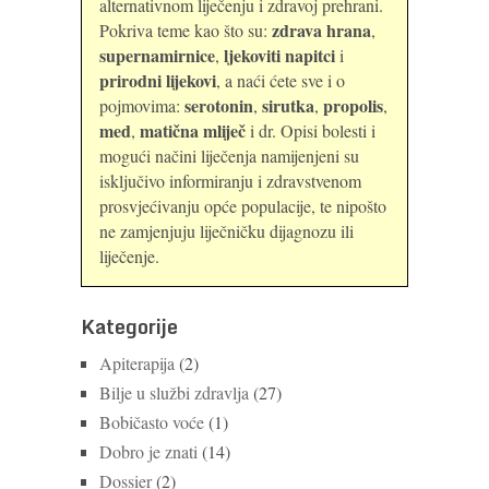
alternativnom liječenju i zdravoj prehrani.
zdrava hrana
Pokriva teme kao što su:
,
supernamirnice
ljekoviti napitci
,
i
prirodni lijekovi
, a naći ćete sve i o
serotonin
sirutka
propolis
pojmovima:
,
,
,
med
matična mliječ
,
i dr. Opisi bolesti i
mogući načini liječenja namijenjeni su
isključivo informiranju i zdravstvenom
prosvjećivanju opće populacije, te nipošto
ne zamjenjuju liječničku dijagnozu ili
liječenje.
Kategorije
Apiterapija
(2)
Bilje u službi zdravlja
(27)
Bobičasto voće
(1)
Dobro je znati
(14)
Dossier
(2)