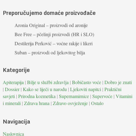
Preporučujemo domaće proizvođače
Aronia Original – proizvodi od aronije
Bee Free – pčelinji proizvodi (HR i SLO)
Destilerija Perković – voćne rakije i likeri
Suban – proizvodi od ljekovitog bilja
Kategorije
Apiterapija
|
Bilje u službi zdravlja
|
Bobičasto voće
|
Dobro je znati
|
Dossier
|
Kako se liječi u narodu
|
Ljekoviti napitci
|
Praktični
savjeti
|
Prirodna kozmetika
|
Supernamirnice
|
Supervoće
|
Vitamini
i minerali
|
Zdrava hrana
|
Zdravo osvježenje
|
Ostalo
Navigacija
Naslovnica