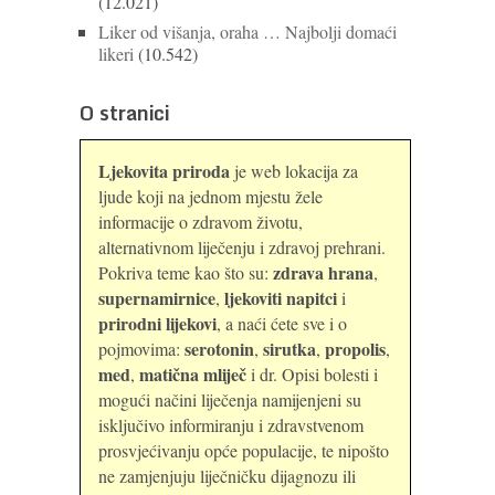
(12.021)
Liker od višanja, oraha … Najbolji domaći
likeri
(10.542)
O stranici
Ljekovita priroda
je web lokacija za
ljude koji na jednom mjestu žele
informacije o zdravom životu,
alternativnom liječenju i zdravoj prehrani.
zdrava hrana
Pokriva teme kao što su:
,
supernamirnice
ljekoviti napitci
,
i
prirodni lijekovi
, a naći ćete sve i o
serotonin
sirutka
propolis
pojmovima:
,
,
,
med
matična mliječ
,
i dr. Opisi bolesti i
mogući načini liječenja namijenjeni su
isključivo informiranju i zdravstvenom
prosvjećivanju opće populacije, te nipošto
ne zamjenjuju liječničku dijagnozu ili