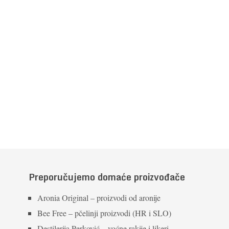
Preporučujemo domaće proizvođače
Aronia Original – proizvodi od aronije
Bee Free – pčelinji proizvodi (HR i SLO)
Destilerija Perković – voćne rakije i likeri