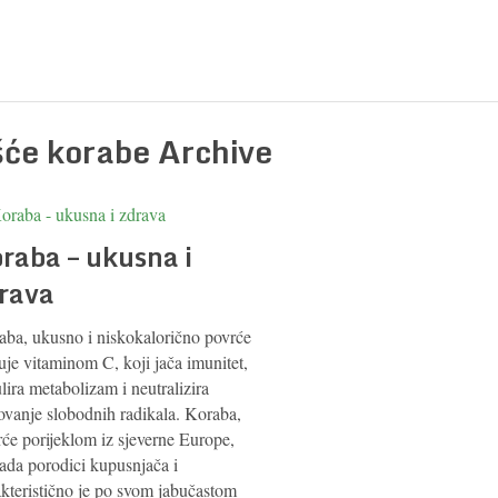
išće korabe Archive
raba – ukusna i
rava
aba, ukusno i niskokalorično povrće
uje vitaminom C, koji jača imunitet,
lira metabolizam i neutralizira
ovanje slobodnih radikala. Koraba,
rće porijeklom iz sjeverne Europe,
pada porodici kupusnjača i
akteristično je po svom jabučastom