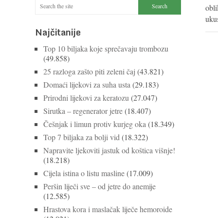
obli
uku
Najčitanije
Top 10 biljaka koje sprečavaju trombozu
(49.858)
25 razloga zašto piti zeleni čaj
(43.821)
Domaći lijekovi za suha usta
(29.183)
Prirodni lijekovi za keratozu
(27.047)
Sirutka – regenerator jetre
(18.407)
Češnjak i limun protiv kurjeg oka
(18.349)
Top 7 biljaka za bolji vid
(18.322)
Napravite ljekoviti jastuk od koštica višnje!
(18.218)
Cijela istina o listu masline
(17.009)
Peršin liječi sve – od jetre do anemije
(12.585)
Hrastova kora i maslačak liječe hemoroide