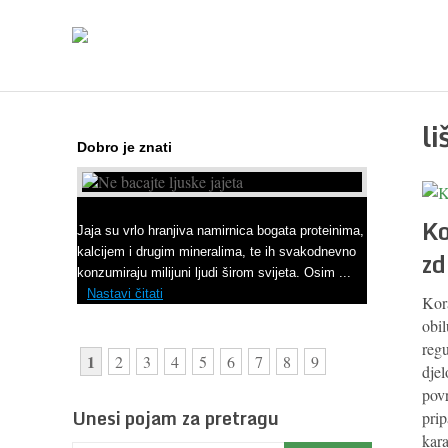
l
Dobro je znati
Ne bacajte ljuske jajeta
Ko
Jaja su vrlo hranjiva namirnica bogata proteinima,
kalcijem i drugim mineralima, te ih svakodnevno
zd
konzumiraju milijuni ljudi širom svijeta. Osim ...
Nastavi čitati
Kor
obil
regu
1
2
3
4
5
6
7
8
9
djel
pov
Unesi pojam za pretragu
pri
kar