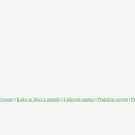
Dossier
|
Kako se liječi u narodu
|
Ljekoviti napitci
|
Praktični savjeti
|
P