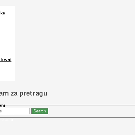
ske
a. Osim
 krvni
 slučajno
jam za pretragu
ani
 nabaviti
 ulazi u