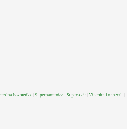
rirodna kozmetika
|
Supernamirnice
|
Supervoće
|
Vitamini i minerali
|