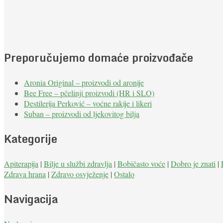
Preporučujemo domaće proizvođače
Aronia Original – proizvodi od aronije
Bee Free – pčelinji proizvodi (HR i SLO)
Destilerija Perković – voćne rakije i likeri
Suban – proizvodi od ljekovitog bilja
Kategorije
Apiterapija
|
Bilje u službi zdravlja
|
Bobičasto voće
|
Dobro je znati
|
Zdrava hrana
|
Zdravo osvježenje
|
Ostalo
Navigacija