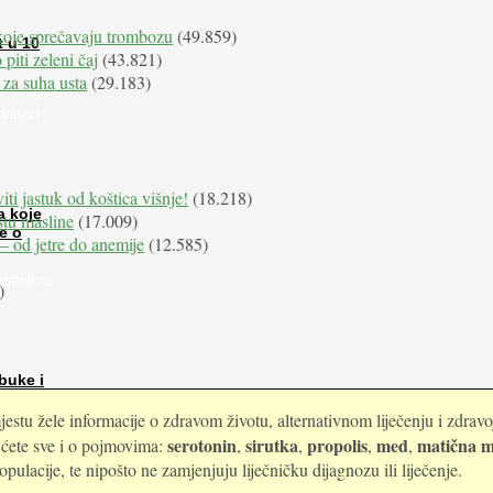
koje sprečavaju trombozu
(49.859)
t u 10
 piti zeleni čaj
(43.821)
 za suha usta
(29.183)
i stroge
dravu i
iti jastuk od koštica višnje!
(18.218)
a koje
istu masline
(17.009)
e o
e – od jetre do anemije
(12.585)
kiranjima
)
buke i
estu žele informacije o zdravom životu, alternativnom liječenju i zdrav
serotonin
sirutka
propolis
med
matična m
i ćete sve i o pojmovima:
,
,
,
,
ulacije, te nipošto ne zamjenjuju liječničku dijagnozu ili liječenje.