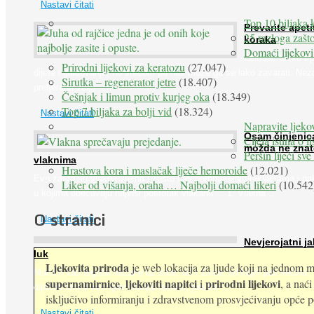
Nastavi čitati
Top 10 biljaka 
Prevarite apeti
25 razloga zašto
koraka
Domaći lijekovi
Želudac teško trp
Prirodni lijekovi za keratozu
(27.047)
dijete i gladovanje, no srećom po nas može ga se lako zavarati. Nez
Sirutka – regenerator jetre
(18.407)
pretjeranu želju ...
Češnjak i limun protiv kurjeg oka
(18.349)
Top 7 biljaka za bolji vid
(18.324)
Nastavi čitati
Napravite ljekov
Osam činjenic
Cijela istina o l
možda ne znat
Peršin liječi sv
vlaknima
Hrastova kora i maslačak liječe hemoroide
(12.021)
Evo zašto su vlakna važna i zašto nas bombardiraju reklamama i pa
Liker od višanja, oraha … Najbolji domaći likeri
(10.542
u kojima obećavaju najviši postotak vlakana ... 1. Vlakna ...
O stranici
Nastavi čitati
Nevjerojatni ja
luk
Ljekovita priroda
je web lokacija za ljude koji na jednom mj
Muče li vas tegobe vezane uz srce, oči i živce, od kojih pati većina
supernamirnice
ljekoviti napitci
prirodni lijekovi
,
i
, a nać
dijabetičara u kasnijem stadiju bolesti, jabuke ...
isključivo informiranju i zdravstvenom prosvjećivanju opće pop
Nastavi čitati