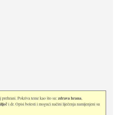
zdrava hrana
oj prehrani. Pokriva teme kao što su:
,
liječ
i dr. Opisi bolesti i mogući načini liječenja namijenjeni su