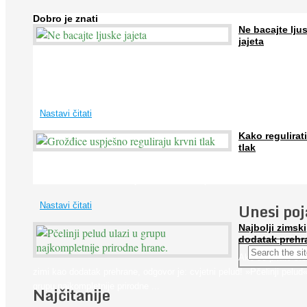
Dobro je znati
Ne bacajte lju
jajeta
Jaja su vrlo hranjiva namirnica bogata proteinima, kalcijem i drugim
mineralima, te ih svakodnevno konzumiraju milijuni ljudi širom svijet
...
Nastavi čitati
Kako regulirati
tlak
Iako je »visok krvni tlak« mnogo opasniji od niskog, »hipotenziju« ni
ne bi trebali zanemarivati jer također može prouzročiti ...
Unesi po
Nastavi čitati
Najbolji zimski
dodatak prehr
Ako se pitate što
zimi kao dodatak prehrane, odgovor je: cvjetni pelud! »Pčelinji pelud«
grupu najkompletnije prirodne ...
Najčitanije