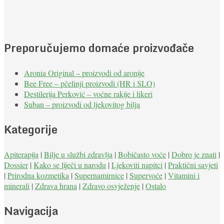
Preporučujemo domaće proizvođače
Aronia Original – proizvodi od aronije
Bee Free – pčelinji proizvodi (HR i SLO)
Destilerija Perković – voćne rakije i likeri
Suban – proizvodi od ljekovitog bilja
Kategorije
Apiterapija
|
Bilje u službi zdravlja
|
Bobičasto voće
|
Dobro je znati
|
Dossier
|
Kako se liječi u narodu
|
Ljekoviti napitci
|
Praktični savjeti
|
Prirodna kozmetika
|
Supernamirnice
|
Supervoće
|
Vitamini i
minerali
|
Zdrava hrana
|
Zdravo osvježenje
|
Ostalo
Navigacija