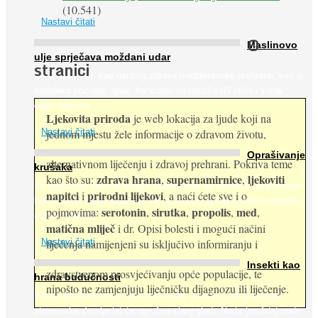
(10.541)
Nastavi čitati
O
Maslinovo
ulje sprječava moždani udar
stranici
Maslinovo ulje, kao osnova zdrave mediteranske prehrane, već je
nadaleko poznato. Ipak, francuski su istraživači otišli i korak
dalje. Njihovo ...
Ljekovita priroda
je web lokacija za ljude koji na
jednom mjestu žele informacije o zdravom životu,
Nastavi čitati
Oprašivanje
alternativnom liječenju i zdravoj prehrani. Pokriva teme
krušaka
zdrava hrana
supernamirnice
ljekoviti
kao što su:
,
,
Pri podizanju nasada kruške zanemaruje se problem oprašivanja
napitci
prirodni lijekovi
i
, a naći ćete sve i o
kukcima jer vlada uvjerenje da će krušku oprašiti pčele medarice
serotonin
sirutka
propolis
med
pojmovima:
,
,
,
,
(Apis mellifera). ...
matična mliječ
i dr. Opisi bolesti i mogući načini
Nastavi čitati
liječenja namijenjeni su isključivo informiranju i
Insekti kao
zdravstvenom prosvjećivanju opće populacije, te
hrana budućnosti
nipošto ne zamjenjuju liječničku dijagnozu ili liječenje.
Prema predviđanjima FAO-a do 2050. godine život 9 milijardi
stanovnika Zemlje bit će ugrožen zbog gladi. Nadu (možda) nude