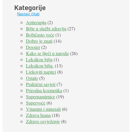
insekti. ...
Kategorije
Nastavi čitati
Apiterapija
(2)
Bilje u službi zdravlja
(27)
Bobičasto voće
(1)
Dobro je znati
(14)
Dossier
(2)
Kako se liječi u narodu
(26)
Leksikon bilja
(1)
Leksikon bilja.
(13)
Ljekoviti napitci
(8)
Ostalo
(5)
Praktični savjeti
(7)
Prirodna kozmetika
(1)
Supernamirnice
(19)
Supervoće
(6)
Vitamini i minerali
(6)
Zdrava hrana
(18)
Zdravo osvježenje
(8)