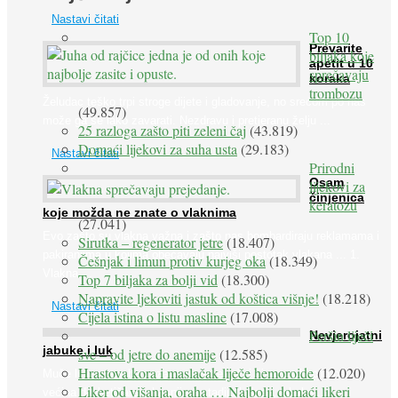
Nastavi čitati
Top 10
Prevarite
biljaka koje
apetit u 10
sprečavaju
koraka
trombozu
Želudac teško trpi stroge dijete i gladovanje, no srećom po nas
(49.857)
može ga se lako zavarati. Nezdravu i pretjeranu želju ...
25 razloga zašto piti zeleni čaj
(43.819)
Domaći lijekovi za suha usta
(29.183)
Nastavi čitati
Prirodni
Osam
lijekovi za
činjenica
keratozu
koje možda ne znate o vlaknima
(27.041)
Evo zašto su vlakna važna i zašto nas bombardiraju reklamama i
Sirutka – regenerator jetre
(18.407)
pakiranjima u kojima obećavaju najviši postotak vlakana ... 1.
Češnjak i limun protiv kurjeg oka
(18.349)
Vlakna ...
Top 7 biljaka za bolji vid
(18.300)
Napravite ljekoviti jastuk od koštica višnje!
(18.218)
Nastavi čitati
Cijela istina o listu masline
(17.008)
Peršin liječi
Nevjerojatni
jabuke i luk
sve – od jetre do anemije
(12.585)
Hrastova kora i maslačak liječe hemoroide
(12.020)
Muče li vas tegobe vezane uz srce, oči i živce, od kojih pati
Liker od višanja, oraha … Najbolji domaći likeri
većina dijabetičara u kasnijem stadiju bolesti, jabuke ...