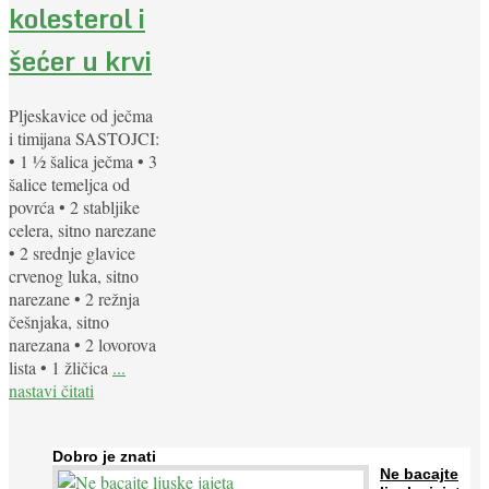
kolesterol i
šećer u krvi
Pljeskavice od ječma
i timijana SASTOJCI:
• 1 ½ šalica ječma • 3
šalice temeljca od
povrća • 2 stabljike
celera, sitno narezane
• 2 srednje glavice
crvenog luka, sitno
narezane • 2 režnja
češnjaka, sitno
narezana • 2 lovorova
lista • 1 žličica
...
nastavi čitati
Dobro je znati
Ne bacajte