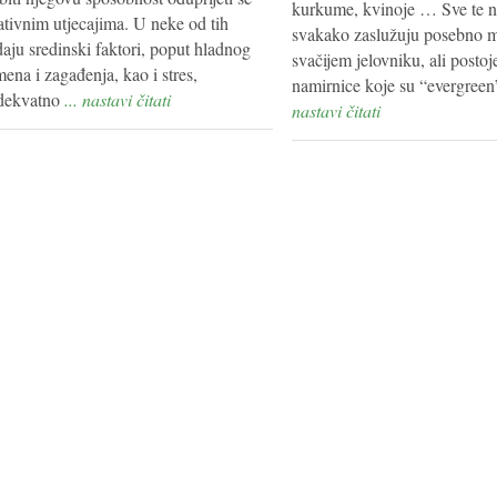
kurkume, kvinoje … Sve te n
ativnim utjecajima. U neke od tih
svakako zaslužuju posebno m
aju sredinski faktori, poput hladnog
svačijem jelovniku, ali postoj
ena i zagađenja, kao i stres,
namirnice koje su “evergreen
dekvatno
... nastavi čitati
nastavi čitati