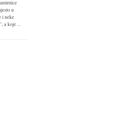
amirnice
jesto u
e i neke
”, a koje
...