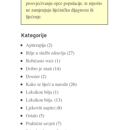
prosvjećivanju opće populacije, te nipošto
ne zamjenjuju liječničku dijagnozu ili
liječenje.
Kategorije
Apiterapija
(2)
Bilje u službi zdravlja
(27)
Bobičasto voće
(1)
Dobro je znati
(14)
Dossier
(2)
Kako se liječi u narodu
(26)
Leksikon bilja
(1)
Leksikon bilja.
(13)
Ljekoviti napitci
(8)
Ostalo
(5)
Praktični savjeti
(7)