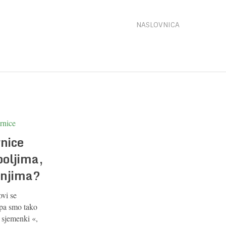
NASLOVNICA
nice
poljima,
a njima?
ovi se
 pa smo tako
a sjemenki «,