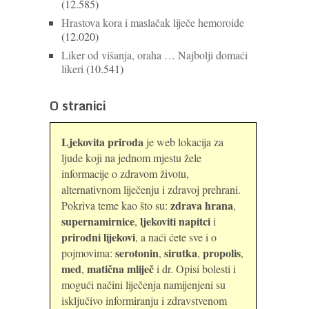
(12.585)
Hrastova kora i maslačak liječe hemoroide
(12.020)
Liker od višanja, oraha … Najbolji domaći
likeri
(10.541)
O stranici
Ljekovita priroda
je web lokacija za
ljude koji na jednom mjestu žele
informacije o zdravom životu,
alternativnom liječenju i zdravoj prehrani.
zdrava hrana
Pokriva teme kao što su:
,
supernamirnice
ljekoviti napitci
,
i
prirodni lijekovi
, a naći ćete sve i o
serotonin
sirutka
propolis
pojmovima:
,
,
,
med
matična mliječ
,
i dr. Opisi bolesti i
mogući načini liječenja namijenjeni su
isključivo informiranju i zdravstvenom