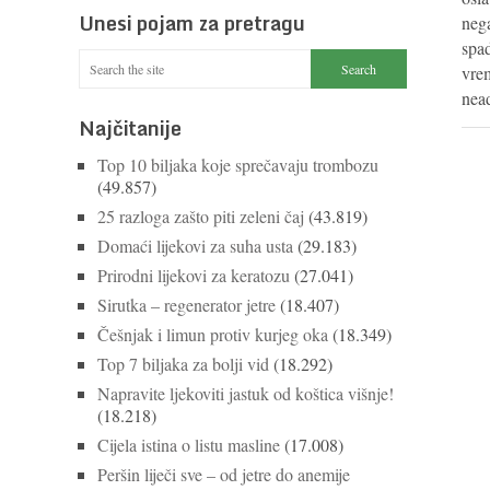
Unesi pojam za pretragu
neg
spad
vrem
nea
Najčitanije
Top 10 biljaka koje sprečavaju trombozu
(49.857)
25 razloga zašto piti zeleni čaj
(43.819)
Domaći lijekovi za suha usta
(29.183)
Prirodni lijekovi za keratozu
(27.041)
Sirutka – regenerator jetre
(18.407)
Češnjak i limun protiv kurjeg oka
(18.349)
Top 7 biljaka za bolji vid
(18.292)
Napravite ljekoviti jastuk od koštica višnje!
(18.218)
Cijela istina o listu masline
(17.008)
Peršin liječi sve – od jetre do anemije