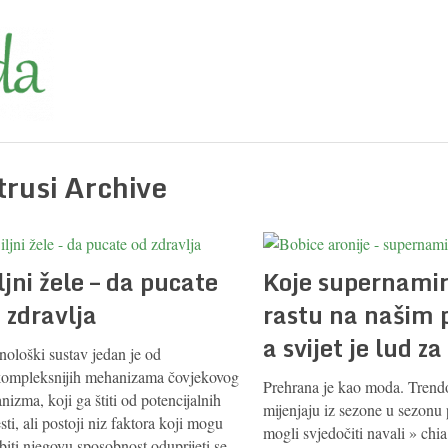
itrusi Archive
ljni žele – da pucate
Koje supernamir
 zdravlja
rastu na našim 
a svijet je lud z
nološki sustav jedan je od
kompleksnijih mehanizama čovjekovog
Prehrana je kao moda. Trend
nizma, koji ga štiti od potencijalnih
mijenjaju iz sezone u sezonu
sti, ali postoji niz faktora koji mogu
mogli svjedočiti navali » chi
biti njegovu sposobnost oduprijeti se