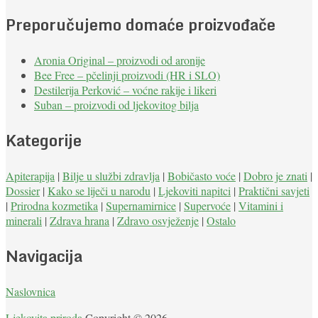
Preporučujemo domaće proizvođače
Aronia Original – proizvodi od aronije
Bee Free – pčelinji proizvodi (HR i SLO)
Destilerija Perković – voćne rakije i likeri
Suban – proizvodi od ljekovitog bilja
Kategorije
Apiterapija
|
Bilje u službi zdravlja
|
Bobičasto voće
|
Dobro je znati
|
Dossier
|
Kako se liječi u narodu
|
Ljekoviti napitci
|
Praktični savjeti
|
Prirodna kozmetika
|
Supernamirnice
|
Supervoće
|
Vitamini i
minerali
|
Zdrava hrana
|
Zdravo osvježenje
|
Ostalo
Navigacija
Naslovnica
Ljekovita priroda
Copyright © 2026.