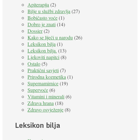
Apiterapija
(2)
Bilje u službi zdravlja
(27)
Bobičasto voće
(1)
Dobro je znati
(14)
Dossier
(2)
Kako se liječi u narodu
(26)
Leksikon bilja
(1)
Leksikon bilja.
(13)
Ljekoviti napitci
(8)
Ostalo
(5)
Praktični savjeti
(7)
Prirodna kozmetika
(1)
Supernamirnice
(19)
Supervoće
(6)
Vitamini i minerali
(6)
Zdrava hrana
(18)
Zdravo osvježenje
(8)
Leksikon bilja