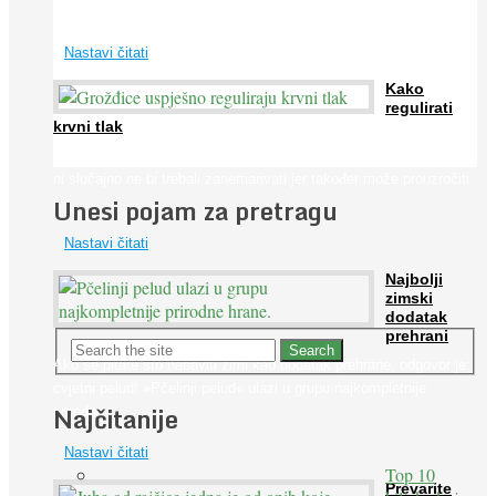
širom svijeta. Osim ...
Nastavi čitati
Kako
regulirati
krvni tlak
Iako je »visok krvni tlak« mnogo opasniji od niskog, »hipotenziju«
ni slučajno ne bi trebali zanemarivati jer također može prouzročiti
Unesi pojam za pretragu
...
Nastavi čitati
Najbolji
zimski
dodatak
prehrani
Ako se pitate što nabaviti zimi kao dodatak prehrane, odgovor je:
cvjetni pelud! »Pčelinji pelud« ulazi u grupu najkompletnije
Najčitanije
prirodne ...
Nastavi čitati
Top 10
Prevarite