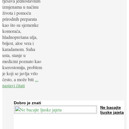
rješava jednostavnim
izmjenama u načinu
života i pomoću
prirodnih preparata
kao što su sjemenke
komorača,
hladnoprešana ulja,
brijest, aloe vera i
karadamom. Suha
usta, stanje u
medicini poznato kao
kserostomija, problem
je koji se javlja vrlo
često, a može biti
...
nastavi čitati
Dobro je znati
Ne bacajte
ljuske jajeta
Jaja su vrlo hranjiva namirnica bogata proteinima, kalcijem i
drugim mineralima, te ih svakodnevno konzumiraju milijuni ljudi