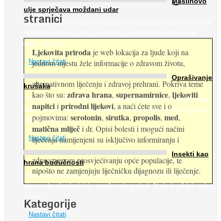
O
Maslinovo
ulje sprječava moždani udar
stranici
Maslinovo ulje, kao osnova zdrave mediteranske prehrane, već je
nadaleko poznato. Ipak, francuski su istraživači otišli i korak
dalje. Njihovo ...
Ljekovita priroda
je web lokacija za ljude koji na
jednom mjestu žele informacije o zdravom životu,
Nastavi čitati
Oprašivanje
alternativnom liječenju i zdravoj prehrani. Pokriva teme
krušaka
zdrava hrana
supernamirnice
ljekoviti
kao što su:
,
,
Pri podizanju nasada kruške zanemaruje se problem oprašivanja
napitci
prirodni lijekovi
i
, a naći ćete sve i o
kukcima jer vlada uvjerenje da će krušku oprašiti pčele medarice
serotonin
sirutka
propolis
med
pojmovima:
,
,
,
,
(Apis mellifera). ...
matična mliječ
i dr. Opisi bolesti i mogući načini
Nastavi čitati
liječenja namijenjeni su isključivo informiranju i
Insekti kao
zdravstvenom prosvjećivanju opće populacije, te
hrana budućnosti
nipošto ne zamjenjuju liječničku dijagnozu ili liječenje.
Prema predviđanjima FAO-a do 2050. godine život 9 milijardi
stanovnika Zemlje bit će ugrožen zbog gladi. Nadu (možda) nude
insekti. ...
Kategorije
Nastavi čitati