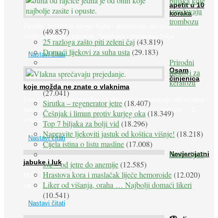
biljaka koje
apetit u 10
sprečavaju
koraka
trombozu
Želudac teško trpi stroge dijete i gladovanje, no srećom po nas
(49.857)
može ga se lako zavarati. Nezdravu i pretjeranu želju ...
25 razloga zašto piti zeleni čaj
(43.819)
Domaći lijekovi za suha usta
(29.183)
Nastavi čitati
Prirodni
Osam
lijekovi za
činjenica
keratozu
koje možda ne znate o vlaknima
(27.041)
Evo zašto su vlakna važna i zašto nas bombardiraju reklamama i
Sirutka – regenerator jetre
(18.407)
pakiranjima u kojima obećavaju najviši postotak vlakana ... 1.
Češnjak i limun protiv kurjeg oka
(18.349)
Vlakna ...
Top 7 biljaka za bolji vid
(18.296)
Napravite ljekoviti jastuk od koštica višnje!
(18.218)
Nastavi čitati
Cijela istina o listu masline
(17.008)
Peršin liječi
Nevjerojatni
jabuke i luk
sve – od jetre do anemije
(12.585)
Hrastova kora i maslačak liječe hemoroide
(12.020)
Muče li vas tegobe vezane uz srce, oči i živce, od kojih pati
Liker od višanja, oraha … Najbolji domaći likeri
većina dijabetičara u kasnijem stadiju bolesti, jabuke ...
(10.541)
Nastavi čitati