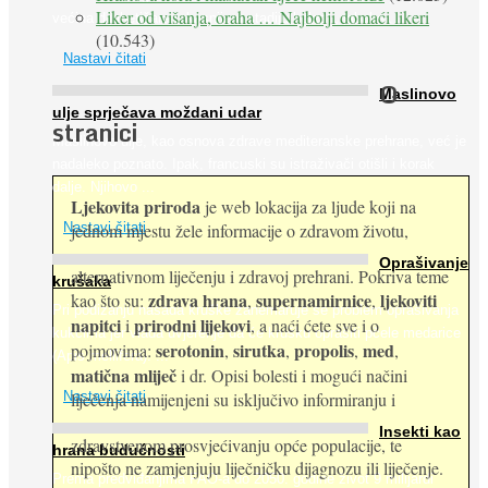
Liker od višanja, oraha … Najbolji domaći likeri
većina dijabetičara u kasnijem stadiju bolesti, jabuke ...
(10.543)
Nastavi čitati
O
Maslinovo
ulje sprječava moždani udar
stranici
Maslinovo ulje, kao osnova zdrave mediteranske prehrane, već je
nadaleko poznato. Ipak, francuski su istraživači otišli i korak
dalje. Njihovo ...
Ljekovita priroda
je web lokacija za ljude koji na
jednom mjestu žele informacije o zdravom životu,
Nastavi čitati
Oprašivanje
alternativnom liječenju i zdravoj prehrani. Pokriva teme
krušaka
zdrava hrana
supernamirnice
ljekoviti
kao što su:
,
,
Pri podizanju nasada kruške zanemaruje se problem oprašivanja
napitci
prirodni lijekovi
i
, a naći ćete sve i o
kukcima jer vlada uvjerenje da će krušku oprašiti pčele medarice
serotonin
sirutka
propolis
med
pojmovima:
,
,
,
,
(Apis mellifera). ...
matična mliječ
i dr. Opisi bolesti i mogući načini
Nastavi čitati
liječenja namijenjeni su isključivo informiranju i
Insekti kao
zdravstvenom prosvjećivanju opće populacije, te
hrana budućnosti
nipošto ne zamjenjuju liječničku dijagnozu ili liječenje.
Prema predviđanjima FAO-a do 2050. godine život 9 milijardi