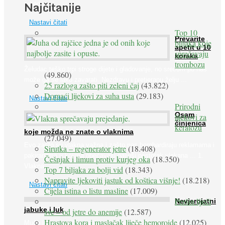
Najčitanije
prirodne ...
Nastavi čitati
Top 10
Prevarite
biljaka koje
apetit u 10
sprečavaju
koraka
trombozu
Želudac teško trpi stroge dijete i gladovanje, no srećom po nas
(49.860)
može ga se lako zavarati. Nezdravu i pretjeranu želju ...
25 razloga zašto piti zeleni čaj
(43.822)
Domaći lijekovi za suha usta
(29.183)
Nastavi čitati
Prirodni
Osam
lijekovi za
činjenica
keratozu
koje možda ne znate o vlaknima
(27.049)
Evo zašto su vlakna važna i zašto nas bombardiraju reklamama i
Sirutka – regenerator jetre
(18.408)
pakiranjima u kojima obećavaju najviši postotak vlakana ... 1.
Češnjak i limun protiv kurjeg oka
(18.350)
Vlakna ...
Top 7 biljaka za bolji vid
(18.343)
Napravite ljekoviti jastuk od koštica višnje!
(18.218)
Nastavi čitati
Cijela istina o listu masline
(17.009)
Peršin liječi
Nevjerojatni
jabuke i luk
sve – od jetre do anemije
(12.587)
Hrastova kora i maslačak liječe hemoroide
(12.025)
Muče li vas tegobe vezane uz srce, oči i živce, od kojih pati