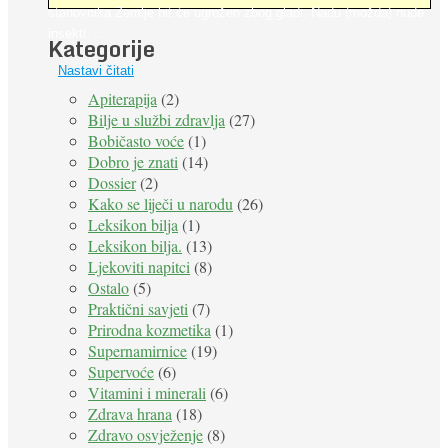
stanovnika Zemlje bit će ugrožen zbog gladi. Nadu (možda) nude
insekti. ...
Kategorije
Nastavi čitati
Apiterapija
(2)
Bilje u službi zdravlja
(27)
Bobičasto voće
(1)
Dobro je znati
(14)
Dossier
(2)
Kako se liječi u narodu
(26)
Leksikon bilja
(1)
Leksikon bilja.
(13)
Ljekoviti napitci
(8)
Ostalo
(5)
Praktični savjeti
(7)
Prirodna kozmetika
(1)
Supernamirnice
(19)
Supervoće
(6)
Vitamini i minerali
(6)
Zdrava hrana
(18)
Zdravo osvježenje
(8)