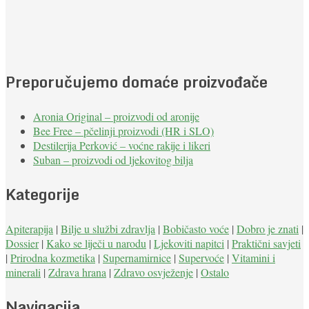
Preporučujemo domaće proizvođače
Aronia Original – proizvodi od aronije
Bee Free – pčelinji proizvodi (HR i SLO)
Destilerija Perković – voćne rakije i likeri
Suban – proizvodi od ljekovitog bilja
Kategorije
Apiterapija
|
Bilje u službi zdravlja
|
Bobičasto voće
|
Dobro je znati
|
Dossier
|
Kako se liječi u narodu
|
Ljekoviti napitci
|
Praktični savjeti
|
Prirodna kozmetika
|
Supernamirnice
|
Supervoće
|
Vitamini i
minerali
|
Zdrava hrana
|
Zdravo osvježenje
|
Ostalo
Navigacija