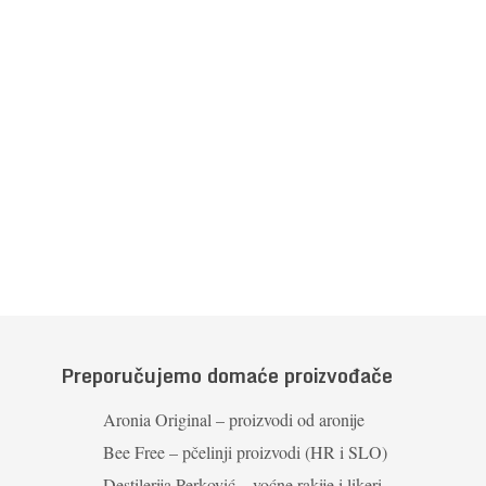
Preporučujemo domaće proizvođače
Aronia Original – proizvodi od aronije
Bee Free – pčelinji proizvodi (HR i SLO)
Destilerija Perković – voćne rakije i likeri