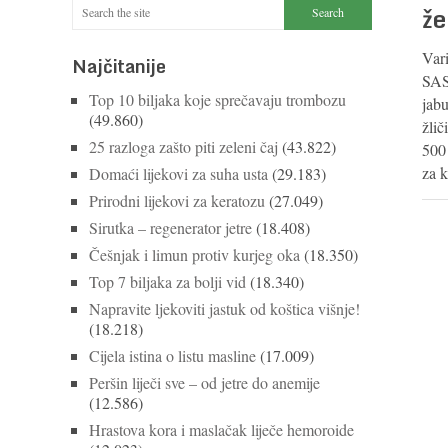
že
Var
Najčitanije
SAS
Top 10 biljaka koje sprečavaju trombozu
jabu
(49.860)
žlič
25 razloga zašto piti zeleni čaj
(43.822)
500
za 
Domaći lijekovi za suha usta
(29.183)
Prirodni lijekovi za keratozu
(27.049)
Sirutka – regenerator jetre
(18.408)
Češnjak i limun protiv kurjeg oka
(18.350)
Top 7 biljaka za bolji vid
(18.340)
Napravite ljekoviti jastuk od koštica višnje!
(18.218)
Cijela istina o listu masline
(17.009)
Peršin liječi sve – od jetre do anemije
(12.586)
Hrastova kora i maslačak liječe hemoroide