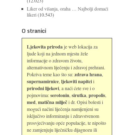
(12.023)
Liker od višanja, oraha … Najbolji domaći
likeri
(10.543)
O stranici
Ljekovita priroda
je web lokacija za
ljude koji na jednom mjestu žele
informacije o zdravom životu,
alternativnom liječenju i zdravoj prehrani.
zdrava hrana
Pokriva teme kao što su:
,
supernamirnice
ljekoviti napitci
,
i
prirodni lijekovi
, a naći ćete sve i o
serotonin
sirutka
propolis
pojmovima:
,
,
,
med
matična mliječ
,
i dr. Opisi bolesti i
mogući načini liječenja namijenjeni su
isključivo informiranju i zdravstvenom
prosvjećivanju opće populacije, te nipošto
ne zamjenjuju liječničku dijagnozu ili