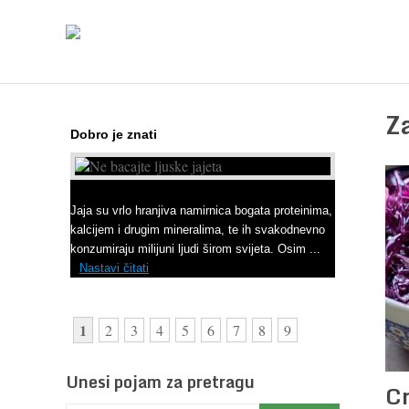
Z
Dobro je znati
Ne bacajte ljuske jajeta
Jaja su vrlo hranjiva namirnica bogata proteinima,
kalcijem i drugim mineralima, te ih svakodnevno
konzumiraju milijuni ljudi širom svijeta. Osim ...
Nastavi čitati
1
2
3
4
5
6
7
8
9
Unesi pojam za pretragu
Cr