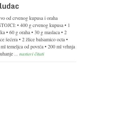
ludac
ivo od crvenog kupusa i oraha
TOJCI: • 400 g crvenog kupusa • 1
ka • 60 g oraha • 30 g maslaca • 2
ice šećera • 2 žlice balsamico octa •
 ml temeljca od povrća • 200 ml vrhnja
kuhanje
... nastavi čitati