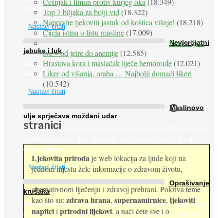
Češnjak i limun protiv kurjeg oka
(18.349)
Vlakna ...
Top 7 biljaka za bolji vid
(18.322)
Napravite ljekoviti jastuk od koštica višnje!
(18.218)
Nastavi čitati
Cijela istina o listu masline
(17.009)
Peršin liječi
Nevjerojatni
jabuke i luk
sve – od jetre do anemije
(12.585)
Hrastova kora i maslačak liječe hemoroide
(12.021)
Muče li vas tegobe vezane uz srce, oči i živce, od kojih pati
Liker od višanja, oraha … Najbolji domaći likeri
većina dijabetičara u kasnijem stadiju bolesti, jabuke ...
(10.542)
Nastavi čitati
O
Maslinovo
ulje sprječava moždani udar
stranici
Maslinovo ulje, kao osnova zdrave mediteranske prehrane, već je
nadaleko poznato. Ipak, francuski su istraživači otišli i korak
dalje. Njihovo ...
Ljekovita priroda
je web lokacija za ljude koji na
jednom mjestu žele informacije o zdravom životu,
Nastavi čitati
Oprašivanje
alternativnom liječenju i zdravoj prehrani. Pokriva teme
krušaka
zdrava hrana
supernamirnice
ljekoviti
kao što su:
,
,
Pri podizanju nasada kruške zanemaruje se problem oprašivanja
napitci
prirodni lijekovi
i
, a naći ćete sve i o
kukcima jer vlada uvjerenje da će krušku oprašiti pčele medarice