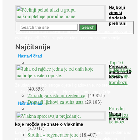
Najbolji
zimski
dodatak
prehrani
Ako se pitate što nabaviti zimi kao dodatak prehrane, odgovor je:
cvjetni pelud! »Pčelinji pelud« ulazi u grupu najkompletnije
Najčitanije
prirodne ...
Nastavi čitati
Top 10
Prevarite
biljaka koje
apetit u 10
sprečavaju
koraka
trombozu
Želudac teško trpi stroge dijete i gladovanje, no srećom po nas
(49.858)
može ga se lako zavarati. Nezdravu i pretjeranu želju ...
25 razloga zašto piti zeleni čaj
(43.821)
Domaći lijekovi za suha usta
(29.183)
Nastavi čitati
Prirodni
Osam
lijekovi za
činjenica
keratozu
koje možda ne znate o vlaknima
(27.047)
Evo zašto su vlakna važna i zašto nas bombardiraju reklamama i
Sirutka – regenerator jetre
(18.407)
pakiranjima u kojima obećavaju najviši postotak vlakana ... 1.