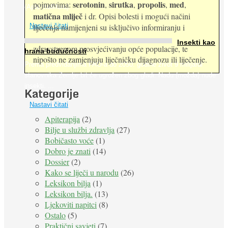
serotonin
sirutka
propolis
med
pojmovima:
,
,
,
,
(Apis mellifera). ...
matična mliječ
i dr. Opisi bolesti i mogući načini
Nastavi čitati
liječenja namijenjeni su isključivo informiranju i
Insekti kao
zdravstvenom prosvjećivanju opće populacije, te
hrana budućnosti
nipošto ne zamjenjuju liječničku dijagnozu ili liječenje.
Prema predviđanjima FAO-a do 2050. godine život 9 milijardi
stanovnika Zemlje bit će ugrožen zbog gladi. Nadu (možda) nude
insekti. ...
Kategorije
Nastavi čitati
Apiterapija
(2)
Bilje u službi zdravlja
(27)
Bobičasto voće
(1)
Dobro je znati
(14)
Dossier
(2)
Kako se liječi u narodu
(26)
Leksikon bilja
(1)
Leksikon bilja.
(13)
Ljekoviti napitci
(8)
Ostalo
(5)
Praktični savjeti
(7)