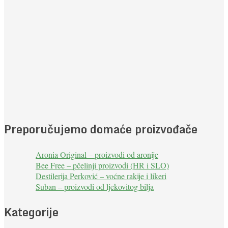
Preporučujemo domaće proizvođače
Aronia Original – proizvodi od aronije
Bee Free – pčelinji proizvodi (HR i SLO)
Destilerija Perković – voćne rakije i likeri
Suban – proizvodi od ljekovitog bilja
Kategorije