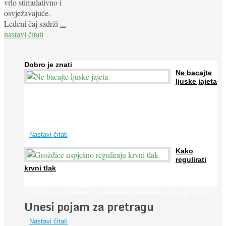
vrlo stimulativno i
osvježavajuće.
Ledeni čaj sadrži
...
nastavi čitati
Dobro je znati
Ne bacajte
ljuske jajeta
Jaja su vrlo hranjiva namirnica bogata proteinima, kalcijem i
drugim mineralima, te ih svakodnevno konzumiraju milijuni ljudi
širom svijeta. Osim ...
Nastavi čitati
Kako
regulirati
krvni tlak
Iako je »visok krvni tlak« mnogo opasniji od niskog, »hipotenziju«
ni slučajno ne bi trebali zanemarivati jer također može prouzročiti
Unesi pojam za pretragu
...
Nastavi čitati