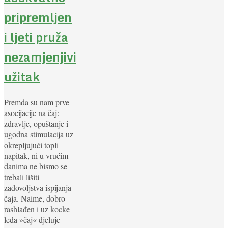
pripremljen
i ljeti pruža
nezamjenjivi
užitak
Premda su nam prve
asocijacije na čaj:
zdravlje, opuštanje i
ugodna stimulacija uz
okrepljujući topli
napitak, ni u vrućim
danima ne bismo se
trebali lišiti
zadovoljstva ispijanja
čaja. Naime, dobro
rashlađen i uz kocke
leda »čaj« djeluje