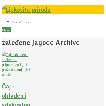
Naslovnica
Menu
zaleđene jagode Archive
Čaj –
ohlađen i
adekvatno