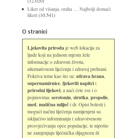
(12.020)
Liker od višanja, oraha … Najbolji domaći
likeri
(10.541)
O stranici
Ljekovita priroda
je web lokacija za
ljude koji na jednom mjestu žele
informacije o zdravom životu,
alternativnom liječenju i zdravoj prehrani.
zdrava hrana
Pokriva teme kao što su:
,
supernamirnice
ljekoviti napitci
,
i
prirodni lijekovi
, a naći ćete sve i o
serotonin
sirutka
propolis
pojmovima:
,
,
,
med
matična mliječ
,
i dr. Opisi bolesti i
mogući načini liječenja namijenjeni su
isključivo informiranju i zdravstvenom
prosvjećivanju opće populacije, te nipošto
ne zamjenjuju liječničku dijagnozu ili