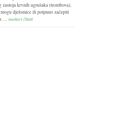
g zastoja krvnih ugrušaka (trombova),
 mogu djelomice ili potpuno začepiti
u.
... nastavi čitati