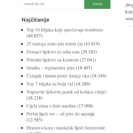
zbo
koji
Najčitanije
ven
Top 10 biljaka koje sprečavaju trombozu
(49.857)
25 razloga zašto piti zeleni čaj
(43.819)
Domaći lijekovi za suha usta
(29.183)
Prirodni lijekovi za keratozu
(27.041)
Sirutka – regenerator jetre
(18.407)
Češnjak i limun protiv kurjeg oka
(18.349)
Top 7 biljaka za bolji vid
(18.289)
Napravite ljekoviti jastuk od koštica višnje!
(18.218)
Cijela istina o listu masline
(17.008)
Peršin liječi sve – od jetre do anemije
(12.585)
Hrastova kora i maslačak liječe hemoroide