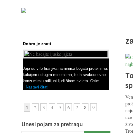
z
Dobro je znati
Ne bacajte ljuske jajeta
Jaja su vrlo hranjiva namirnica bogata proteinima,
To
kalcijem i drugim mineralima, te ih svakodnevno
konzumiraju milijuni ljudi širom svijeta. Osim ...
sp
Nastavi čitati
Ven
pro
1
2
3
4
5
6
7
8
9
najr
uzr
Unesi pojam za pretragu
živo
Trom