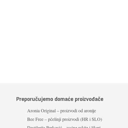
Preporučujemo domaće proizvođače
Aronia Original – proizvodi od aronije
Bee Free – pčelinji proizvodi (HR i SLO)
Destilerija Perković – voćne rakije i likeri