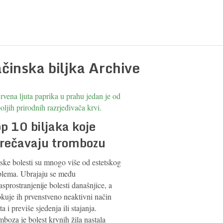
ačinska biljka Archive
p 10 biljaka koje
rečavaju trombozu
ske bolesti su mnogo više od estetskog
blema. Ubrajaju se među
asprostranjenije bolesti današnjice, a
okuje ih prvenstveno neaktivni način
ta i previše sjedenja ili stajanja.
boza je bolest krvnih žila nastala