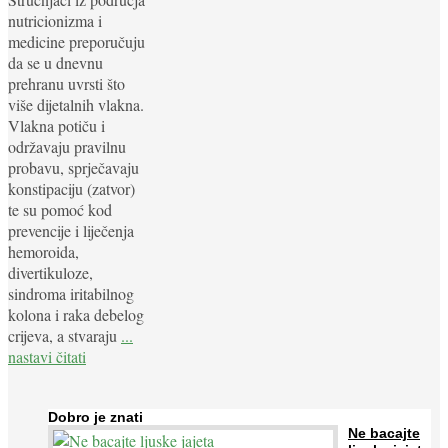
nutricionizma i
medicine preporučuju
da se u dnevnu
prehranu uvrsti što
više dijetalnih vlakna.
Vlakna potiču i
održavaju pravilnu
probavu, sprječavaju
konstipaciju (zatvor)
te su pomoć kod
prevencije i liječenja
hemoroida,
divertikuloze,
sindroma iritabilnog
kolona i raka debelog
crijeva, a stvaraju
...
nastavi čitati
Dobro je znati
Ne bacajte