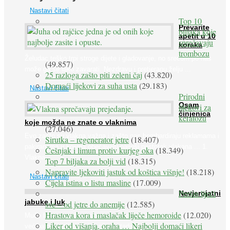
Nastavi čitati
Top 10
Prevarite
biljaka koje
apetit u 10
sprečavaju
koraka
trombozu
Želudac teško trpi stroge dijete i gladovanje, no srećom po nas
(49.857)
može ga se lako zavarati. Nezdravu i pretjeranu želju ...
25 razloga zašto piti zeleni čaj
(43.820)
Domaći lijekovi za suha usta
(29.183)
Nastavi čitati
Prirodni
Osam
lijekovi za
činjenica
keratozu
koje možda ne znate o vlaknima
(27.046)
Evo zašto su vlakna važna i zašto nas bombardiraju reklamama i
Sirutka – regenerator jetre
(18.407)
pakiranjima u kojima obećavaju najviši postotak vlakana ... 1.
Češnjak i limun protiv kurjeg oka
(18.349)
Vlakna ...
Top 7 biljaka za bolji vid
(18.315)
Napravite ljekoviti jastuk od koštica višnje!
(18.218)
Nastavi čitati
Cijela istina o listu masline
(17.009)
Peršin liječi
Nevjerojatni
jabuke i luk
sve – od jetre do anemije
(12.585)
Hrastova kora i maslačak liječe hemoroide
(12.020)
Muče li vas tegobe vezane uz srce, oči i živce, od kojih pati
Liker od višanja, oraha … Najbolji domaći likeri
većina dijabetičara u kasnijem stadiju bolesti, jabuke ...