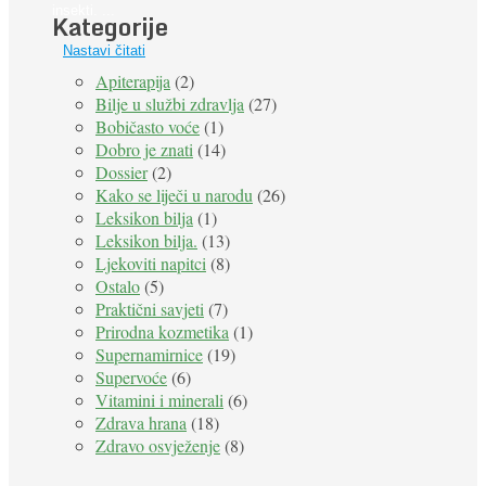
insekti. ...
Kategorije
Nastavi čitati
Apiterapija
(2)
Bilje u službi zdravlja
(27)
Bobičasto voće
(1)
Dobro je znati
(14)
Dossier
(2)
Kako se liječi u narodu
(26)
Leksikon bilja
(1)
Leksikon bilja.
(13)
Ljekoviti napitci
(8)
Ostalo
(5)
Praktični savjeti
(7)
Prirodna kozmetika
(1)
Supernamirnice
(19)
Supervoće
(6)
Vitamini i minerali
(6)
Zdrava hrana
(18)
Zdravo osvježenje
(8)