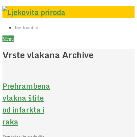
Naslovnica
Menu
Vrste vlakana Archive
Prehrambena
vlakna štite
od infarkta i
raka
Stručnjaci iz područja