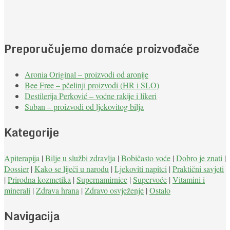
Preporučujemo domaće proizvođače
Aronia Original – proizvodi od aronije
Bee Free – pčelinji proizvodi (HR i SLO)
Destilerija Perković – voćne rakije i likeri
Suban – proizvodi od ljekovitog bilja
Kategorije
Apiterapija
|
Bilje u službi zdravlja
|
Bobičasto voće
|
Dobro je znati
|
Dossier
|
Kako se liječi u narodu
|
Ljekoviti napitci
|
Praktični savjeti
|
Prirodna kozmetika
|
Supernamirnice
|
Supervoće
|
Vitamini i
minerali
|
Zdrava hrana
|
Zdravo osvježenje
|
Ostalo
Navigacija