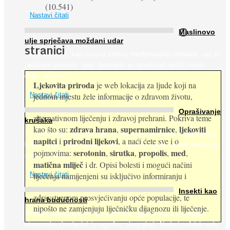
(10.541)
Nastavi čitati
O
Maslinovo
ulje sprječava moždani udar
stranici
Maslinovo ulje, kao osnova zdrave mediteranske prehrane, već je
nadaleko poznato. Ipak, francuski su istraživači otišli i korak
dalje. Njihovo ...
Ljekovita priroda
je web lokacija za ljude koji na
jednom mjestu žele informacije o zdravom životu,
Nastavi čitati
Oprašivanje
alternativnom liječenju i zdravoj prehrani. Pokriva teme
krušaka
zdrava hrana
supernamirnice
ljekoviti
kao što su:
,
,
Pri podizanju nasada kruške zanemaruje se problem oprašivanja
napitci
prirodni lijekovi
i
, a naći ćete sve i o
kukcima jer vlada uvjerenje da će krušku oprašiti pčele medarice
serotonin
sirutka
propolis
med
pojmovima:
,
,
,
,
(Apis mellifera). ...
matična mliječ
i dr. Opisi bolesti i mogući načini
Nastavi čitati
liječenja namijenjeni su isključivo informiranju i
Insekti kao
zdravstvenom prosvjećivanju opće populacije, te
hrana budućnosti
nipošto ne zamjenjuju liječničku dijagnozu ili liječenje.
Prema predviđanjima FAO-a do 2050. godine život 9 milijardi
stanovnika Zemlje bit će ugrožen zbog gladi. Nadu (možda) nude