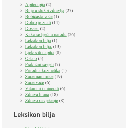
Apiterapija
(2)
Bilje u službi zdravlja
(27)
Bobičasto voće
(1)
Dobro je znati
(14)
Dossier
(2)
Kako se liječi u narodu
(26)
Leksikon bilja
(1)
Leksikon bilja.
(13)
Ljekoviti napitci
(8)
Ostalo
(5)
Praktični savjeti
(7)
Prirodna kozmetika
(1)
Supernamirnice
(19)
Supervoće
(6)
Vitamini i minerali
(6)
Zdrava hrana
(18)
Zdravo osvježenje
(8)
Leksikon bilja