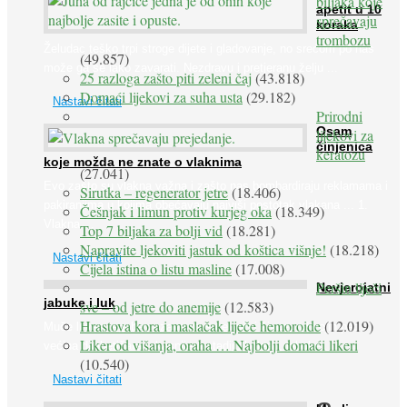
biljaka koje
apetit u 10
sprečavaju
koraka
trombozu
Želudac teško trpi stroge dijete i gladovanje, no srećom po nas
(49.857)
može ga se lako zavarati. Nezdravu i pretjeranu želju ...
25 razloga zašto piti zeleni čaj
(43.818)
Domaći lijekovi za suha usta
(29.182)
Nastavi čitati
Prirodni
Osam
lijekovi za
činjenica
keratozu
koje možda ne znate o vlaknima
(27.041)
Evo zašto su vlakna važna i zašto nas bombardiraju reklamama i
Sirutka – regenerator jetre
(18.406)
pakiranjima u kojima obećavaju najviši postotak vlakana ... 1.
Češnjak i limun protiv kurjeg oka
(18.349)
Vlakna ...
Top 7 biljaka za bolji vid
(18.281)
Napravite ljekoviti jastuk od koštica višnje!
(18.218)
Nastavi čitati
Cijela istina o listu masline
(17.008)
Peršin liječi
Nevjerojatni
jabuke i luk
sve – od jetre do anemije
(12.583)
Hrastova kora i maslačak liječe hemoroide
(12.019)
Muče li vas tegobe vezane uz srce, oči i živce, od kojih pati
Liker od višanja, oraha … Najbolji domaći likeri
većina dijabetičara u kasnijem stadiju bolesti, jabuke ...
(10.540)
Nastavi čitati