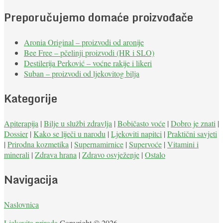
Preporučujemo domaće proizvođače
Aronia Original – proizvodi od aronije
Bee Free – pčelinji proizvodi (HR i SLO)
Destilerija Perković – voćne rakije i likeri
Suban – proizvodi od ljekovitog bilja
Kategorije
Apiterapija
|
Bilje u službi zdravlja
|
Bobičasto voće
|
Dobro je znati
|
Dossier
|
Kako se liječi u narodu
|
Ljekoviti napitci
|
Praktični savjeti
|
Prirodna kozmetika
|
Supernamirnice
|
Supervoće
|
Vitamini i
minerali
|
Zdrava hrana
|
Zdravo osvježenje
|
Ostalo
Navigacija
Naslovnica
Ljekovita priroda
Copyright © 2026.