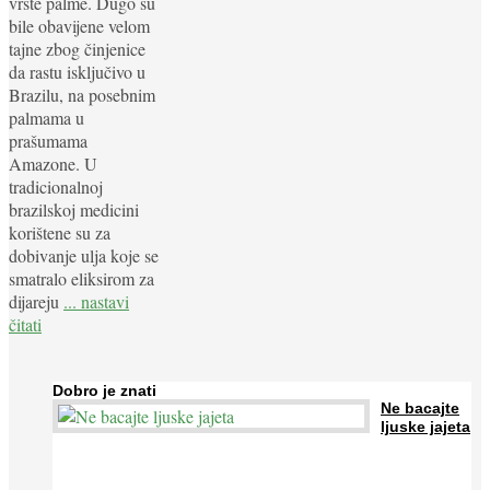
vrste palme. Dugo su
bile obavijene velom
tajne zbog činjenice
da rastu isključivo u
Brazilu, na posebnim
palmama u
prašumama
Amazone. U
tradicionalnoj
brazilskoj medicini
korištene su za
dobivanje ulja koje se
smatralo eliksirom za
dijareju
... nastavi
čitati
Dobro je znati
Ne bacajte
ljuske jajeta
Jaja su vrlo hranjiva namirnica bogata proteinima, kalcijem i
drugim mineralima, te ih svakodnevno konzumiraju milijuni ljudi