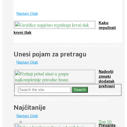
širom svijeta. Osim ...
Nastavi čitati
Kako
regulirati
krvni tlak
Iako je »visok krvni tlak« mnogo opasniji od niskog, »hipotenziju«
ni slučajno ne bi trebali zanemarivati jer također može prouzročiti
Unesi pojam za pretragu
...
Nastavi čitati
Najbolji
zimski
dodatak
prehrani
Ako se pitate što nabaviti zimi kao dodatak prehrane, odgovor je:
cvjetni pelud! »Pčelinji pelud« ulazi u grupu najkompletnije
Najčitanije
prirodne ...
Nastavi čitati
Top 10
Prevarite