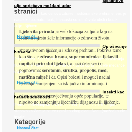
O
Maslinovo
ulje sprječava moždani udar
stranici
Maslinovo ulje, kao osnova zdrave mediteranske prehrane, već je
nadaleko poznato. Ipak, francuski su istraživači otišli i korak
dalje. Njihovo ...
Ljekovita priroda
je web lokacija za ljude koji na
jednom mjestu žele informacije o zdravom životu,
Nastavi čitati
Oprašivanje
alternativnom liječenju i zdravoj prehrani. Pokriva teme
krušaka
zdrava hrana
supernamirnice
ljekoviti
kao što su:
,
,
Pri podizanju nasada kruške zanemaruje se problem oprašivanja
napitci
prirodni lijekovi
i
, a naći ćete sve i o
kukcima jer vlada uvjerenje da će krušku oprašiti pčele medarice
serotonin
sirutka
propolis
med
pojmovima:
,
,
,
,
(Apis mellifera). ...
matična mliječ
i dr. Opisi bolesti i mogući načini
Nastavi čitati
liječenja namijenjeni su isključivo informiranju i
Insekti kao
zdravstvenom prosvjećivanju opće populacije, te
hrana budućnosti
nipošto ne zamjenjuju liječničku dijagnozu ili liječenje.
Prema predviđanjima FAO-a do 2050. godine život 9 milijardi
stanovnika Zemlje bit će ugrožen zbog gladi. Nadu (možda) nude
insekti. ...
Kategorije
Nastavi čitati