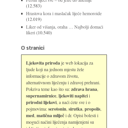
(12.583)
Hrastova kora i maslačak liječe hemoroide
(12.019)
Liker od višanja, oraha … Najbolji domaći
likeri
(10.540)
O stranici
Ljekovita priroda
je web lokacija za
ljude koji na jednom mjestu žele
informacije o zdravom životu,
alternativnom liječenju i zdravoj prehrani.
zdrava hrana
Pokriva teme kao što su:
,
supernamirnice
ljekoviti napitci
,
i
prirodni lijekovi
, a naći ćete sve i o
serotonin
sirutka
propolis
pojmovima:
,
,
,
med
matična mliječ
,
i dr. Opisi bolesti i
mogući načini liječenja namijenjeni su