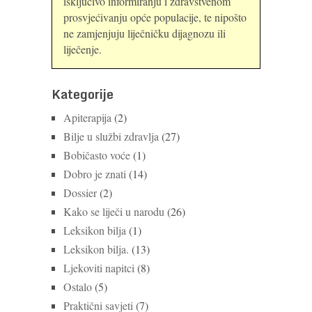
isključivo informiranju i zdravstvenom
prosvjećivanju opće populacije, te nipošto
ne zamjenjuju liječničku dijagnozu ili
liječenje.
Kategorije
Apiterapija
(2)
Bilje u službi zdravlja
(27)
Bobičasto voće
(1)
Dobro je znati
(14)
Dossier
(2)
Kako se liječi u narodu
(26)
Leksikon bilja
(1)
Leksikon bilja.
(13)
Ljekoviti napitci
(8)
Ostalo
(5)
Praktični savjeti
(7)