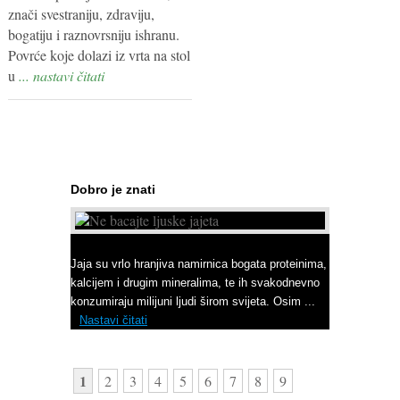
znači svestraniju, zdraviju,
bogatiju i raznovrsniju ishranu.
Povrće koje dolazi iz vrta na stol
u
... nastavi čitati
Dobro je znati
Ne bacajte ljuske jajeta
Jaja su vrlo hranjiva namirnica bogata proteinima,
kalcijem i drugim mineralima, te ih svakodnevno
konzumiraju milijuni ljudi širom svijeta. Osim ...
Nastavi čitati
1
2
3
4
5
6
7
8
9