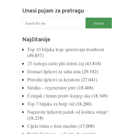
Unesi pojam za pretragu
Najčitanije
Top 10 biljaka koje sprečavaju trombozu
(49.857)
25 razloga zašto piti zeleni čaj
(43.818)
Domaći lijekovi za suha usta
(29.182)
Prirodni lijekovi za keratozu
(27.041)
Sirutka – regenerator jetre
(18.406)
Češnjak i limun protiv kurjeg oka
(18.349)
Top 7 biljaka za bolji vid
(18.280)
Napravite ljekoviti jastuk od koštica višnje!
(18.218)
Cijela istina o listu masline
(17.008)
Peršin liječi sve – od jetre do anemije