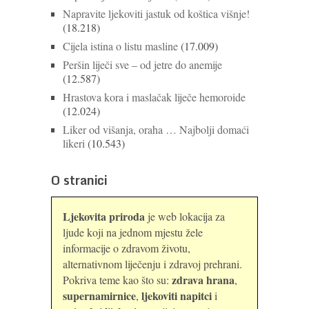
Napravite ljekoviti jastuk od koštica višnje!
(18.218)
Cijela istina o listu masline
(17.009)
Peršin liječi sve – od jetre do anemije
(12.587)
Hrastova kora i maslačak liječe hemoroide
(12.024)
Liker od višanja, oraha … Najbolji domaći
likeri
(10.543)
O stranici
Ljekovita priroda
je web lokacija za
ljude koji na jednom mjestu žele
informacije o zdravom životu,
alternativnom liječenju i zdravoj prehrani.
zdrava hrana
Pokriva teme kao što su:
,
supernamirnice
ljekoviti napitci
,
i