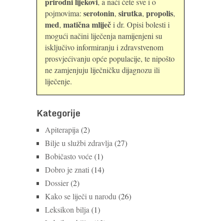
prirodni lijekovi
, a naći ćete sve i o
serotonin
sirutka
propolis
pojmovima:
,
,
,
med
matična mliječ
,
i dr. Opisi bolesti i
mogući načini liječenja namijenjeni su
isključivo informiranju i zdravstvenom
prosvjećivanju opće populacije, te nipošto
ne zamjenjuju liječničku dijagnozu ili
liječenje.
Kategorije
Apiterapija
(2)
Bilje u službi zdravlja
(27)
Bobičasto voće
(1)
Dobro je znati
(14)
Dossier
(2)
Kako se liječi u narodu
(26)
Leksikon bilja
(1)