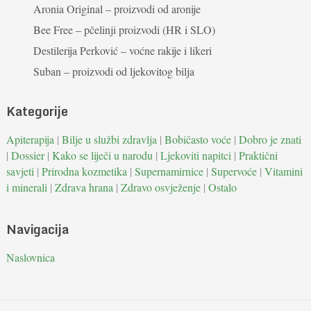
Aronia Original – proizvodi od aronije
Bee Free – pčelinji proizvodi (HR i SLO)
Destilerija Perković – voćne rakije i likeri
Suban – proizvodi od ljekovitog bilja
Kategorije
Apiterapija
|
Bilje u službi zdravlja
|
Bobičasto voće
|
Dobro je znati
|
Dossier
|
Kako se liječi u narodu
|
Ljekoviti napitci
|
Praktični
savjeti
|
Prirodna kozmetika
|
Supernamirnice
|
Supervoće
|
Vitamini
i minerali
|
Zdrava hrana
|
Zdravo osvježenje
|
Ostalo
Navigacija
Naslovnica