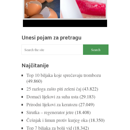
1
2
3
4
5
6
7
8
9
Ne bacajte ljuske jajeta
Jaja su vrlo hranjiva namirnica bogata proteinima,
Unesi pojam za pretragu
kalcijem i drugim mineralima, te ih svakodnevno
konzumiraju milijuni ljudi širom svijeta. Osim ...
Nastavi čitati
Najčitanije
Top 10 biljaka koje sprečavaju trombozu
(49.860)
25 razloga zašto piti zeleni čaj
(43.822)
Domaći lijekovi za suha usta
(29.183)
Prirodni lijekovi za keratozu
(27.049)
Sirutka – regenerator jetre
(18.408)
Češnjak i limun protiv kurjeg oka
(18.350)
Top 7 biljaka za bolji vid
(18.342)