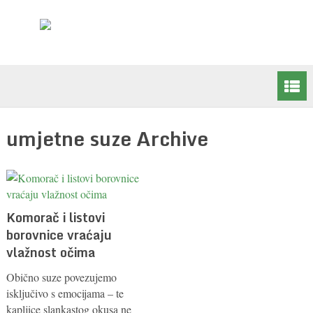
umjetne suze Archive
Komorač i listovi
borovnice vraćaju
vlažnost očima
Obično suze povezujemo
isključivo s emocijama – te
kapljice slankastog okusa ne