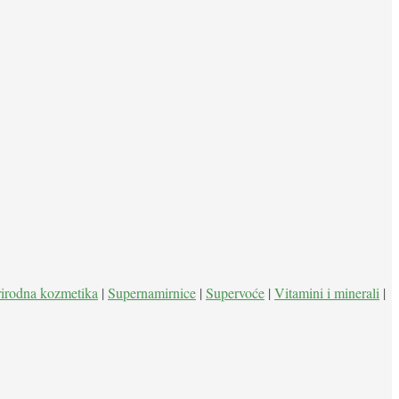
rirodna kozmetika
|
Supernamirnice
|
Supervoće
|
Vitamini i minerali
|