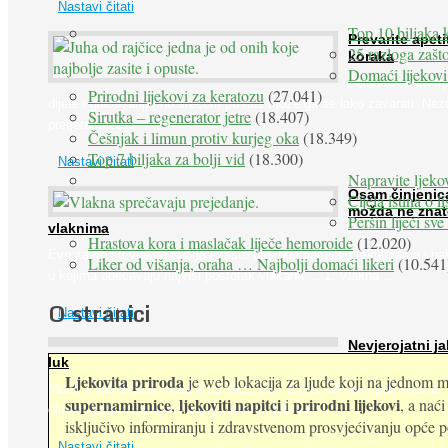
Nastavi čitati
Top 10 biljaka 
Prevarite apeti
25 razloga zašto
koraka
Domaći lijekovi
Želudac teško trp
Prirodni lijekovi za keratozu
(27.041)
dijete i gladovanje, no srećom po nas može ga se lako zavarati. Nez
Sirutka – regenerator jetre
(18.407)
pretjeranu želju ...
Češnjak i limun protiv kurjeg oka
(18.349)
Top 7 biljaka za bolji vid
(18.300)
Nastavi čitati
Napravite ljekov
Osam činjenic
Cijela istina o l
možda ne znat
Peršin liječi sv
vlaknima
Hrastova kora i maslačak liječe hemoroide
(12.020)
Evo zašto su vlakna važna i zašto nas bombardiraju reklamama i pa
Liker od višanja, oraha … Najbolji domaći likeri
(10.541
u kojima obećavaju najviši postotak vlakana ... 1. Vlakna ...
O stranici
Nastavi čitati
Nevjerojatni ja
luk
Ljekovita priroda
je web lokacija za ljude koji na jednom mj
Muče li vas tegobe vezane uz srce, oči i živce, od kojih pati većina
supernamirnice
ljekoviti napitci
prirodni lijekovi
,
i
, a nać
dijabetičara u kasnijem stadiju bolesti, jabuke ...
isključivo informiranju i zdravstvenom prosvjećivanju opće pop
Nastavi čitati