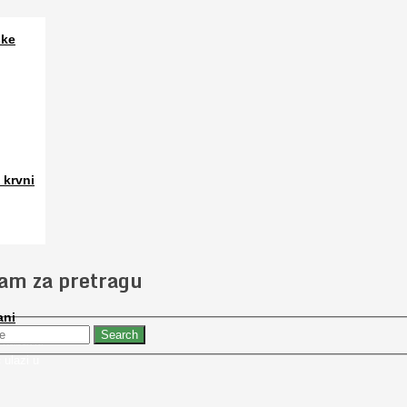
ske
a. Osim
 krvni
 slučajno
jam za pretragu
ani
 nabaviti
 ulazi u