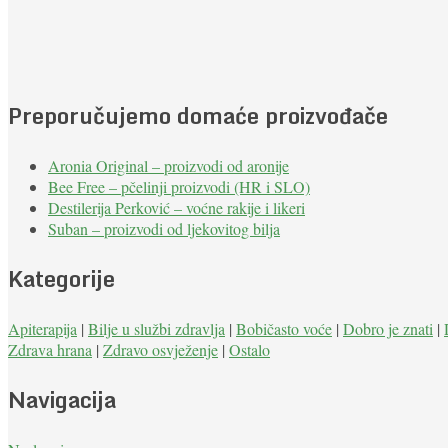
Preporučujemo domaće proizvođače
Aronia Original – proizvodi od aronije
Bee Free – pčelinji proizvodi (HR i SLO)
Destilerija Perković – voćne rakije i likeri
Suban – proizvodi od ljekovitog bilja
Kategorije
Apiterapija
|
Bilje u službi zdravlja
|
Bobičasto voće
|
Dobro je znati
|
Zdrava hrana
|
Zdravo osvježenje
|
Ostalo
Navigacija