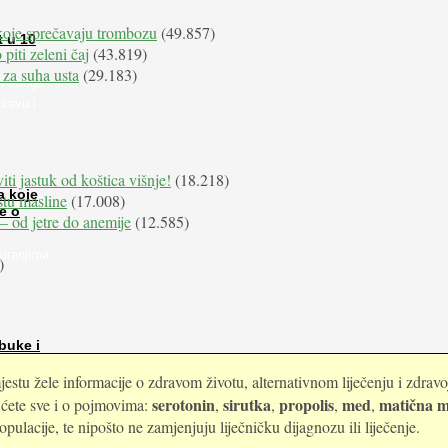
koje sprečavaju trombozu
(49.857)
t u 10
 piti zeleni čaj
(43.819)
 za suha usta
(29.183)
i stroge
dravu i
iti jastuk od koštica višnje!
(18.218)
a koje
istu masline
(17.008)
e o
e – od jetre do anemije
(12.585)
kiranjima
)
buke i
estu žele informacije o zdravom životu, alternativnom liječenju i zdrav
serotonin
sirutka
propolis
med
matična m
i ćete sve i o pojmovima:
,
,
,
,
ulacije, te nipošto ne zamjenjuju liječničku dijagnozu ili liječenje.