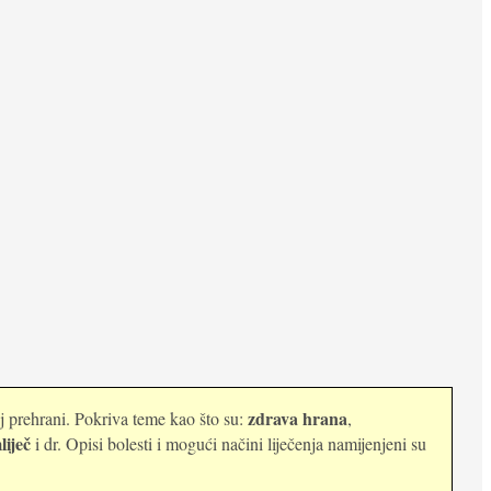
zdrava hrana
oj prehrani. Pokriva teme kao što su:
,
liječ
i dr. Opisi bolesti i mogući načini liječenja namijenjeni su