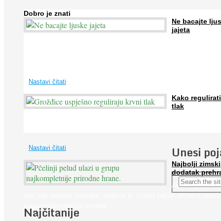
Dobro je znati
Ne bacajte lju
jajeta
Jaja su vrlo hranjiva namirnica bogata proteinima, kalcijem i drugim
mineralima, te ih svakodnevno konzumiraju milijuni ljudi širom svijet
...
Nastavi čitati
Kako regulirati
tlak
Iako je »visok krvni tlak« mnogo opasniji od niskog, »hipotenziju« ni
ne bi trebali zanemarivati jer također može prouzročiti ...
Unesi po
Nastavi čitati
Najbolji zimski
dodatak prehr
Ako se pitate što
zimi kao dodatak prehrane, odgovor je: cvjetni pelud! »Pčelinji pelud«
grupu najkompletnije prirodne ...
Najčitanije