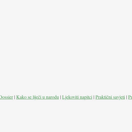
Dossier
|
Kako se liječi u narodu
|
Ljekoviti napitci
|
Praktični savjeti
|
P