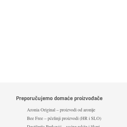
Preporučujemo domaće proizvođače
Aronia Original – proizvodi od aronije
Bee Free – pčelinji proizvodi (HR i SLO)
Destilerija Perković – voćne rakije i likeri