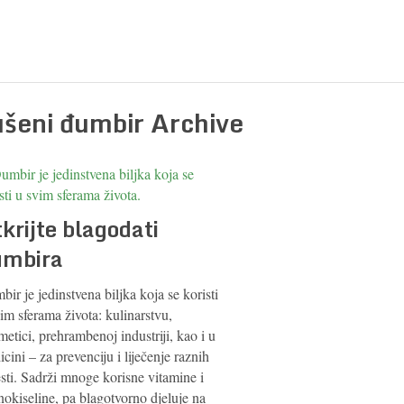
ušeni đumbir Archive
krijte blagodati
umbira
ir je jedinstvena biljka koja se koristi
im sferama života: kulinarstvu,
etici, prehrambenoj industriji, kao i u
cini – za prevenciju i liječenje raznih
sti. Sadrži mnoge korisne vitamine i
okiseline, pa blagotvorno djeluje na