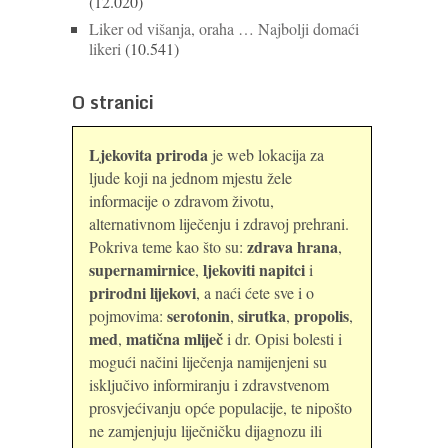
(12.020)
Liker od višanja, oraha … Najbolji domaći
likeri
(10.541)
O stranici
Ljekovita priroda
je web lokacija za
ljude koji na jednom mjestu žele
informacije o zdravom životu,
alternativnom liječenju i zdravoj prehrani.
zdrava hrana
Pokriva teme kao što su:
,
supernamirnice
ljekoviti napitci
,
i
prirodni lijekovi
, a naći ćete sve i o
serotonin
sirutka
propolis
pojmovima:
,
,
,
med
matična mliječ
,
i dr. Opisi bolesti i
mogući načini liječenja namijenjeni su
isključivo informiranju i zdravstvenom
prosvjećivanju opće populacije, te nipošto
ne zamjenjuju liječničku dijagnozu ili