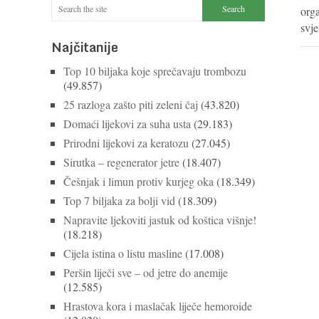
orga
svj
Najčitanije
Top 10 biljaka koje sprečavaju trombozu
(49.857)
25 razloga zašto piti zeleni čaj
(43.820)
Domaći lijekovi za suha usta
(29.183)
Prirodni lijekovi za keratozu
(27.045)
Sirutka – regenerator jetre
(18.407)
Češnjak i limun protiv kurjeg oka
(18.349)
Top 7 biljaka za bolji vid
(18.309)
Napravite ljekoviti jastuk od koštica višnje!
(18.218)
Cijela istina o listu masline
(17.008)
Peršin liječi sve – od jetre do anemije
(12.585)
Hrastova kora i maslačak liječe hemoroide