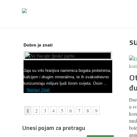
s
Dobro je znati
Ne bacajte ljuske jajeta
Jaja su vrlo hranjiva namirnica bogata proteinima,
Ot
kalcijem i drugim mineralima, te ih svakodnevno
konzumiraju milijuni ljudi širom svijeta. Osim ...
đ
Nastavi čitati
Đumb
u sv
1
2
3
4
5
6
7
8
9
kozm
medi
Unesi pojam za pretragu
bole
amin