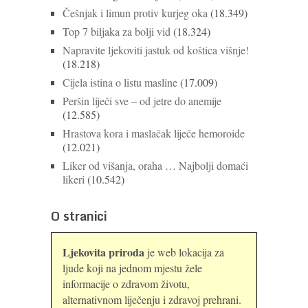
Češnjak i limun protiv kurjeg oka
(18.349)
Top 7 biljaka za bolji vid
(18.324)
Napravite ljekoviti jastuk od koštica višnje!
(18.218)
Cijela istina o listu masline
(17.009)
Peršin liječi sve – od jetre do anemije
(12.585)
Hrastova kora i maslačak liječe hemoroide
(12.021)
Liker od višanja, oraha … Najbolji domaći
likeri
(10.542)
O stranici
Ljekovita priroda
je web lokacija za
ljude koji na jednom mjestu žele
informacije o zdravom životu,
alternativnom liječenju i zdravoj prehrani.