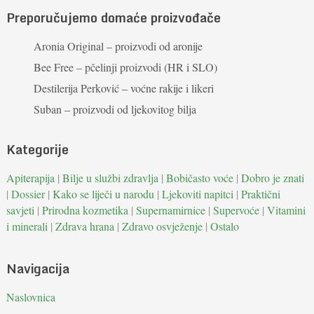
Preporučujemo domaće proizvođače
Aronia Original – proizvodi od aronije
Bee Free – pčelinji proizvodi (HR i SLO)
Destilerija Perković – voćne rakije i likeri
Suban – proizvodi od ljekovitog bilja
Kategorije
Apiterapija
|
Bilje u službi zdravlja
|
Bobičasto voće
|
Dobro je znati
|
Dossier
|
Kako se liječi u narodu
|
Ljekoviti napitci
|
Praktični
savjeti
|
Prirodna kozmetika
|
Supernamirnice
|
Supervoće
|
Vitamini
i minerali
|
Zdrava hrana
|
Zdravo osvježenje
|
Ostalo
Navigacija
Naslovnica