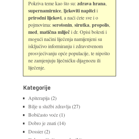
zdrava hrana
Pokriva teme kao što su:
,
supernamirnice
ljekoviti napitci
,
i
prirodni lijekovi
, a naći ćete sve i o
serotonin
sirutka
propolis
pojmovima:
,
,
,
med
matična mliječ
,
i dr. Opisi bolesti i
mogući načini liječenja namijenjeni su
isključivo informiranju i zdravstvenom
prosvjećivanju opće populacije, te nipošto
ne zamjenjuju liječničku dijagnozu ili
liječenje.
Kategorije
Apiterapija
(2)
Bilje u službi zdravlja
(27)
Bobičasto voće
(1)
Dobro je znati
(14)
Dossier
(2)