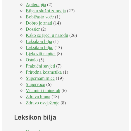
Apiterapija
(2)
Bilje u službi zdravlja
(27)
Bobičasto voće
(1)
Dobro je znati
(14)
Dossier
(2)
Kako se liječi u narodu
(26)
Leksikon bilja
(1)
Leksikon bilja.
(13)
Ljekoviti napitci
(8)
Ostalo
(5)
Praktični savjeti
(7)
Prirodna kozmetika
(1)
Supernamirnice
(19)
Supervoće
(6)
Vitamini i minerali
(6)
Zdrava hrana
(18)
Zdravo osvježenje
(8)
Leksikon bilja