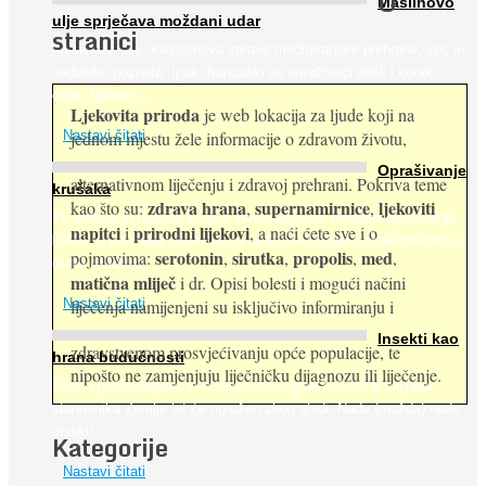
O
Maslinovo
ulje sprječava moždani udar
stranici
Maslinovo ulje, kao osnova zdrave mediteranske prehrane, već je
nadaleko poznato. Ipak, francuski su istraživači otišli i korak
dalje. Njihovo ...
Ljekovita priroda
je web lokacija za ljude koji na
jednom mjestu žele informacije o zdravom životu,
Nastavi čitati
Oprašivanje
alternativnom liječenju i zdravoj prehrani. Pokriva teme
krušaka
zdrava hrana
supernamirnice
ljekoviti
kao što su:
,
,
Pri podizanju nasada kruške zanemaruje se problem oprašivanja
napitci
prirodni lijekovi
i
, a naći ćete sve i o
kukcima jer vlada uvjerenje da će krušku oprašiti pčele medarice
serotonin
sirutka
propolis
med
pojmovima:
,
,
,
,
(Apis mellifera). ...
matična mliječ
i dr. Opisi bolesti i mogući načini
Nastavi čitati
liječenja namijenjeni su isključivo informiranju i
Insekti kao
zdravstvenom prosvjećivanju opće populacije, te
hrana budućnosti
nipošto ne zamjenjuju liječničku dijagnozu ili liječenje.
Prema predviđanjima FAO-a do 2050. godine život 9 milijardi
stanovnika Zemlje bit će ugrožen zbog gladi. Nadu (možda) nude
insekti. ...
Kategorije
Nastavi čitati