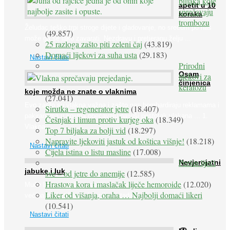
biljaka koje
apetit u 10
sprečavaju
koraka
trombozu
Želudac teško trpi stroge dijete i gladovanje, no srećom po nas
(49.857)
može ga se lako zavarati. Nezdravu i pretjeranu želju ...
25 razloga zašto piti zeleni čaj
(43.819)
Domaći lijekovi za suha usta
(29.183)
Nastavi čitati
Prirodni
Osam
lijekovi za
činjenica
keratozu
koje možda ne znate o vlaknima
(27.041)
Evo zašto su vlakna važna i zašto nas bombardiraju reklamama i
Sirutka – regenerator jetre
(18.407)
pakiranjima u kojima obećavaju najviši postotak vlakana ... 1.
Češnjak i limun protiv kurjeg oka
(18.349)
Vlakna ...
Top 7 biljaka za bolji vid
(18.297)
Napravite ljekoviti jastuk od koštica višnje!
(18.218)
Nastavi čitati
Cijela istina o listu masline
(17.008)
Peršin liječi
Nevjerojatni
jabuke i luk
sve – od jetre do anemije
(12.585)
Hrastova kora i maslačak liječe hemoroide
(12.020)
Muče li vas tegobe vezane uz srce, oči i živce, od kojih pati
Liker od višanja, oraha … Najbolji domaći likeri
većina dijabetičara u kasnijem stadiju bolesti, jabuke ...
(10.541)
Nastavi čitati