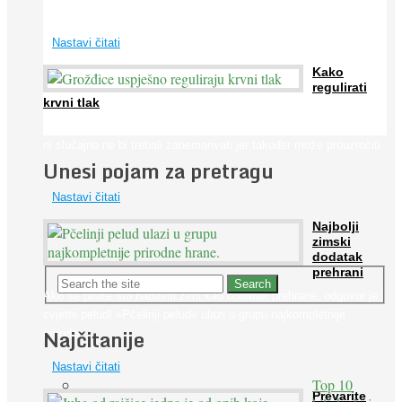
širom svijeta. Osim ...
Nastavi čitati
Kako
regulirati
krvni tlak
Iako je »visok krvni tlak« mnogo opasniji od niskog, »hipotenziju«
ni slučajno ne bi trebali zanemarivati jer također može prouzročiti
Unesi pojam za pretragu
...
Nastavi čitati
Najbolji
zimski
dodatak
prehrani
Ako se pitate što nabaviti zimi kao dodatak prehrane, odgovor je:
cvjetni pelud! »Pčelinji pelud« ulazi u grupu najkompletnije
Najčitanije
prirodne ...
Nastavi čitati
Top 10
Prevarite