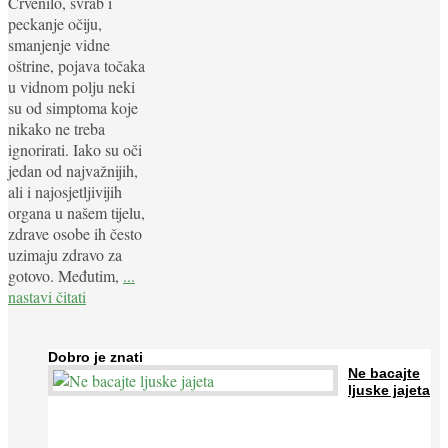
Crvenilo, svrab i
peckanje očiju,
smanjenje vidne
oštrine, pojava točaka
u vidnom polju neki
su od simptoma koje
nikako ne treba
ignorirati. Iako su oči
jedan od najvažnijih,
ali i najosjetljivijih
organa u našem tijelu,
zdrave osobe ih često
uzimaju zdravo za
gotovo. Međutim,
...
nastavi čitati
Dobro je znati
Ne bacajte
ljuske jajeta
Jaja su vrlo hranjiva namirnica bogata proteinima, kalcijem i
drugim mineralima, te ih svakodnevno konzumiraju milijuni ljudi