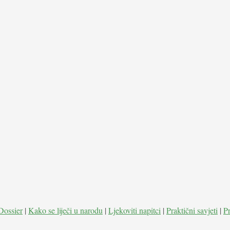
Dossier
|
Kako se liječi u narodu
|
Ljekoviti napitci
|
Praktični savjeti
|
P