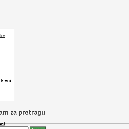
ske
a. Osim
 krvni
 slučajno
jam za pretragu
ani