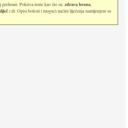
zdrava hrana
oj prehrani. Pokriva teme kao što su:
,
liječ
i dr. Opisi bolesti i mogući načini liječenja namijenjeni su