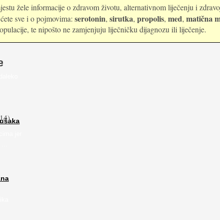
estu žele informacije o zdravom životu, alternativnom liječenju i zdrav
serotonin
sirutka
propolis
med
matična m
i ćete sve i o pojmovima:
,
,
,
,
ulacije, te nipošto ne zamjenjuju liječničku dijagnozu ili liječenje.
e
daleko
14)
rušaka
cima jer
...
ana
ika