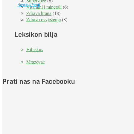
Supervoće
(6)
Nastavi čitati
Vitamini i minerali
(6)
Zdrava hrana
(18)
Zdravo osvježenje
(8)
Leksikon bilja
Hibiskus
Mrazovac
Prati nas na Facebooku