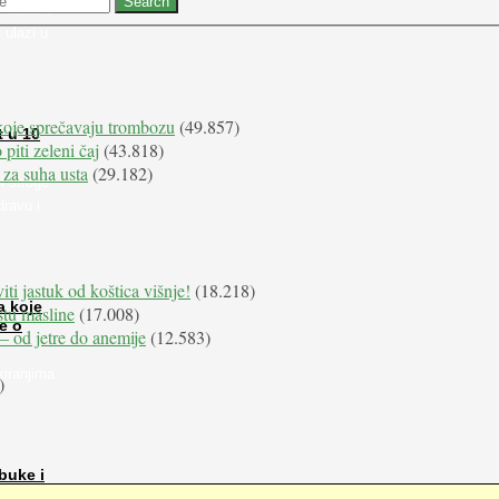
 nabaviti
 ulazi u
koje sprečavaju trombozu
(49.857)
t u 10
 piti zeleni čaj
(43.818)
 za suha usta
(29.182)
i stroge
dravu i
iti jastuk od koštica višnje!
(18.218)
a koje
istu masline
(17.008)
e o
e – od jetre do anemije
(12.583)
kiranjima
)
buke i