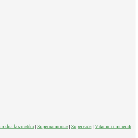
rirodna kozmetika
|
Supernamirnice
|
Supervoće
|
Vitamini i minerali
|