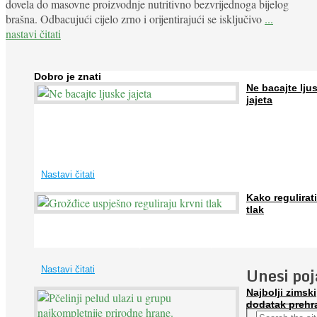
dovela do masovne proizvodnje nutritivno bezvrijednoga bijelog
brašna. Odbacujući cijelo zrno i orijentirajući se isključivo
...
nastavi čitati
Dobro je znati
Ne bacajte lju
jajeta
Jaja su vrlo hranjiva namirnica bogata proteinima, kalcijem i drugim
mineralima, te ih svakodnevno konzumiraju milijuni ljudi širom svijet
...
Nastavi čitati
Kako regulirati
tlak
Iako je »visok krvni tlak« mnogo opasniji od niskog, »hipotenziju« ni
ne bi trebali zanemarivati jer također može prouzročiti ...
Unesi po
Nastavi čitati
Najbolji zimski
dodatak prehr