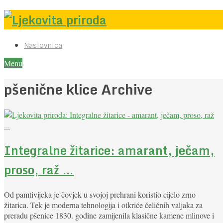
Naslovnica
Menu
pšenične klice Archive
Integralne žitarice: amarant, ječam,
proso, raž …
Od pamtivijeka je čovjek u svojoj prehrani koristio cijelo zrno
žitarica. Tek je moderna tehnologija i otkriće čeličnih valjaka za
preradu pšenice 1830. godine zamijenila klasične kamene mlinove i