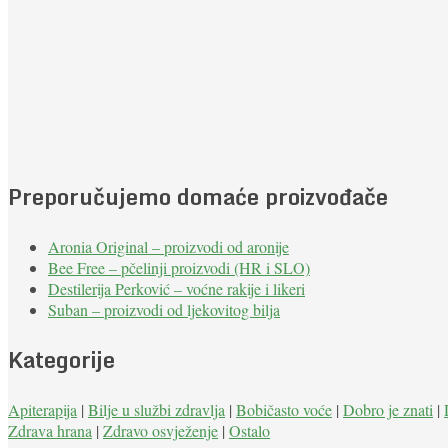
Preporučujemo domaće proizvođače
Aronia Original – proizvodi od aronije
Bee Free – pčelinji proizvodi (HR i SLO)
Destilerija Perković – voćne rakije i likeri
Suban – proizvodi od ljekovitog bilja
Kategorije
Apiterapija
|
Bilje u službi zdravlja
|
Bobičasto voće
|
Dobro je znati
|
Zdrava hrana
|
Zdravo osvježenje
|
Ostalo