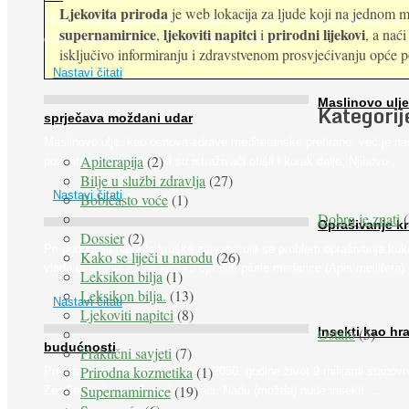
Ljekovita priroda
je web lokacija za ljude koji na jednom mj
Muče li vas tegobe vezane uz srce, oči i živce, od kojih pati većina
supernamirnice
ljekoviti napitci
prirodni lijekovi
,
i
, a nać
dijabetičara u kasnijem stadiju bolesti, jabuke ...
isključivo informiranju i zdravstvenom prosvjećivanju opće pop
Nastavi čitati
Maslinovo ulje
Kategorij
sprječava moždani udar
Maslinovo ulje, kao osnova zdrave mediteranske prehrane, već je na
Apiterapija
(2)
poznato. Ipak, francuski su istraživači otišli i korak dalje. Njihovo ...
Bilje u službi zdravlja
(27)
Nastavi čitati
Bobičasto voće
(1)
Dobro je znati
(
Oprašivanje k
Dossier
(2)
Pri podizanju nasada kruške zanemaruje se problem oprašivanja kuk
Kako se liječi u narodu
(26)
vlada uvjerenje da će krušku oprašiti pčele medarice (Apis mellifera). 
Leksikon bilja
(1)
Leksikon bilja.
(13)
Nastavi čitati
Ljekoviti napitci
(8)
Ostalo
(5)
Insekti kao hr
budućnosti
Praktični savjeti
(7)
Prirodna kozmetika
(1)
Prema predviđanjima FAO-a do 2050. godine život 9 milijardi stanovn
Supernamirnice
(19)
Zemlje bit će ugrožen zbog gladi. Nadu (možda) nude insekti. ...