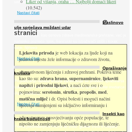
Liker od višanja, oraha … Najbolji domaći likeri
većina dijabetičara u kasnijem stadiju bolesti, jabuke ...
(10.542)
Nastavi čitati
O
Maslinovo
ulje sprječava moždani udar
stranici
Maslinovo ulje, kao osnova zdrave mediteranske prehrane, već je
nadaleko poznato. Ipak, francuski su istraživači otišli i korak
dalje. Njihovo ...
Ljekovita priroda
je web lokacija za ljude koji na
jednom mjestu žele informacije o zdravom životu,
Nastavi čitati
Oprašivanje
alternativnom liječenju i zdravoj prehrani. Pokriva teme
krušaka
zdrava hrana
supernamirnice
ljekoviti
kao što su:
,
,
Pri podizanju nasada kruške zanemaruje se problem oprašivanja
napitci
prirodni lijekovi
i
, a naći ćete sve i o
kukcima jer vlada uvjerenje da će krušku oprašiti pčele medarice
serotonin
sirutka
propolis
med
pojmovima:
,
,
,
,
(Apis mellifera). ...
matična mliječ
i dr. Opisi bolesti i mogući načini
Nastavi čitati
liječenja namijenjeni su isključivo informiranju i
Insekti kao
zdravstvenom prosvjećivanju opće populacije, te
hrana budućnosti
nipošto ne zamjenjuju liječničku dijagnozu ili liječenje.
Prema predviđanjima FAO-a do 2050. godine život 9 milijardi