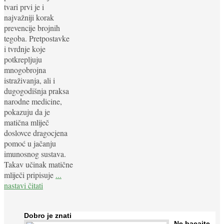
tvari prvi je i
najvažniji korak
prevencije brojnih
tegoba. Pretpostavke
i tvrdnje koje
potkrepljuju
mnogobrojna
istraživanja, ali i
dugogodišnja praksa
narodne medicine,
pokazuju da je
matična mliječ
doslovce dragocjena
pomoć u jačanju
imunosnog sustava.
Takav učinak matične
mliječi pripisuje
...
nastavi čitati
Dobro je znati
Ne bacajte