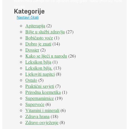
stanovnika Zemlje bit će ugrožen zbog gladi. Nadu (možda) nude
insekti. ...
Kategorije
Nastavi čitati
Apiterapija
(2)
Bilje u službi zdravlja
(27)
Bobičasto voće
(1)
Dobro je znati
(14)
Dossier
(2)
Kako se liječi u narodu
(26)
Leksikon bilja
(1)
Leksikon bilja.
(13)
Ljekoviti napitci
(8)
Ostalo
(5)
Praktični savjeti
(7)
Prirodna kozmetika
(1)
Supernamirnice
(19)
Supervoće
(6)
Vitamini i minerali
(6)
Zdrava hrana
(18)
Zdravo osvježenje
(8)