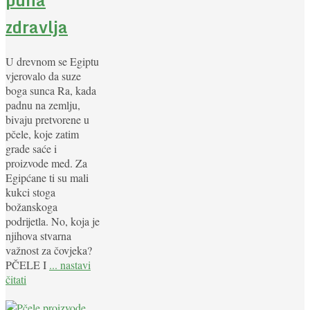
zdravlja
U drevnom se Egiptu
vjerovalo da suze
boga sunca Ra, kada
padnu na zemlju,
bivaju pretvorene u
pčele, koje zatim
grade saće i
proizvode med. Za
Egipćane ti su mali
kukci stoga
božanskoga
podrijetla. No, koja je
njihova stvarna
važnost za čovjeka?
PČELE I
... nastavi
čitati