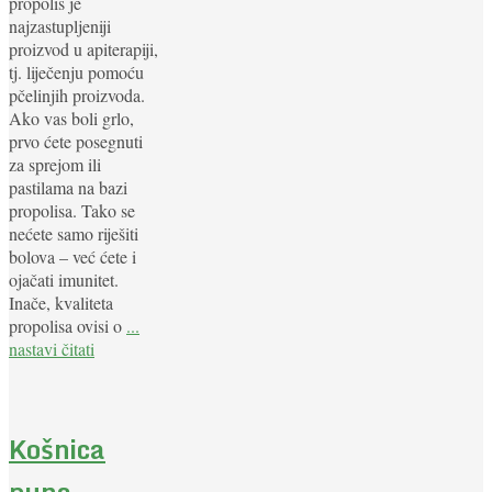
propolis je
najzastupljeniji
proizvod u apiterapiji,
tj. liječenju pomoću
pčelinjih proizvoda.
Ako vas boli grlo,
prvo ćete posegnuti
za sprejom ili
pastilama na bazi
propolisa. Tako se
nećete samo riješiti
bolova – već ćete i
ojačati imunitet.
Inače, kvaliteta
propolisa ovisi o
...
nastavi čitati
Košnica
puna