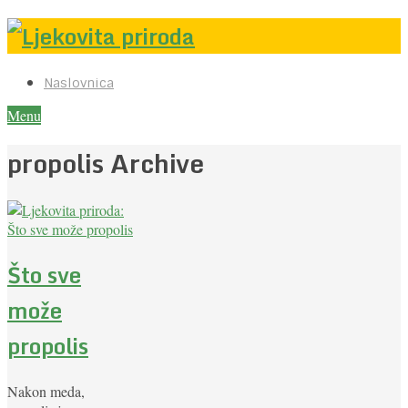
Naslovnica
Menu
propolis Archive
Što sve
može
propolis
Nakon meda,