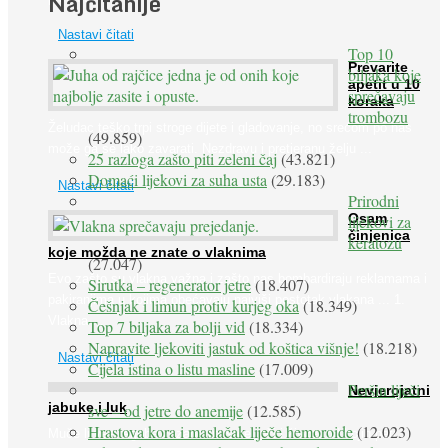
Najčitanije
Nastavi čitati
Top 10
Prevarite
biljaka koje
apetit u 10
sprečavaju
koraka
trombozu
Želudac teško trpi stroge dijete i gladovanje, no srećom po nas
(49.859)
može ga se lako zavarati. Nezdravu i pretjeranu želju ...
25 razloga zašto piti zeleni čaj
(43.821)
Domaći lijekovi za suha usta
(29.183)
Nastavi čitati
Prirodni
Osam
lijekovi za
činjenica
keratozu
koje možda ne znate o vlaknima
(27.047)
Evo zašto su vlakna važna i zašto nas bombardiraju reklamama i
Sirutka – regenerator jetre
(18.407)
pakiranjima u kojima obećavaju najviši postotak vlakana ... 1.
Češnjak i limun protiv kurjeg oka
(18.349)
Vlakna ...
Top 7 biljaka za bolji vid
(18.334)
Napravite ljekoviti jastuk od koštica višnje!
(18.218)
Nastavi čitati
Cijela istina o listu masline
(17.009)
Peršin liječi
Nevjerojatni
jabuke i luk
sve – od jetre do anemije
(12.585)
Hrastova kora i maslačak liječe hemoroide
(12.023)
Muče li vas tegobe vezane uz srce, oči i živce, od kojih pati