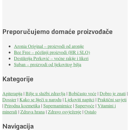
Preporučujemo domaće proizvođače
Aronia Original – proizvodi od aronije
Bee Free – pčelinji proizvodi (HR i SLO)
Destilerija Perković – voćne rakije i likeri
Suban – proizvodi od ljekovitog bilja
Kategorije
Apiterapija
|
Bilje u službi zdravlja
|
Bobičasto voće
|
Dobro je znati
|
Dossier
|
Kako se liječi u narodu
|
Ljekoviti napitci
|
Praktični savjeti
|
Prirodna kozmetika
|
Supernamirnice
|
Supervoće
|
Vitamini i
minerali
|
Zdrava hrana
|
Zdravo osvježenje
|
Ostalo
Navigacija