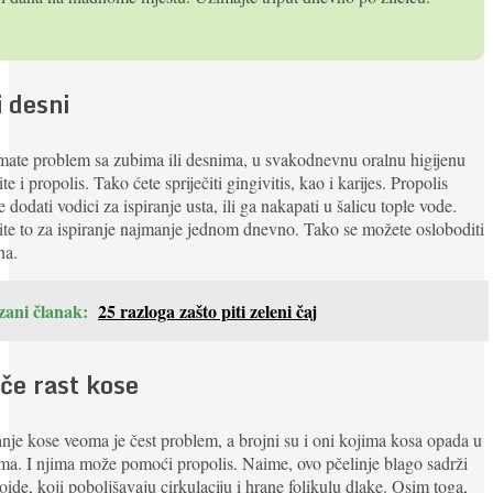
i desni
ate problem sa zubima ili desnima, u svakodnevnu oralnu higijenu
ite i propolis. Tako ćete spriječiti gingivitis, kao i karijes. Propolis
 dodati vodici za ispiranje usta, ili ga nakapati u šalicu tople vode.
ite to za ispiranje najmanje jednom dnevno. Tako se možete osloboditi
ha.
zani članak:
25 razloga zašto piti zeleni čaj
iče rast kose
je kose veoma je čest problem, a brojni su i oni kojima kosa opada u
ma. I njima može pomoći propolis. Naime, ovo pčelinje blago sadrži
oide, koji poboljšavaju cirkulaciju i hrane folikulu dlake. Osim toga,