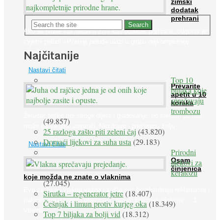
zimski
dodatak
prehrani
Ako se pitate što nabaviti zimi kao dodatak prehrane, odgovor je:
cvjetni pelud! »Pčelinji pelud« ulazi u grupu najkompletnije
Najčitanije
prirodne ...
Nastavi čitati
Top 10
Prevarite
biljaka koje
apetit u 10
sprečavaju
koraka
trombozu
Želudac teško trpi stroge dijete i gladovanje, no srećom po nas
(49.857)
može ga se lako zavarati. Nezdravu i pretjeranu želju ...
25 razloga zašto piti zeleni čaj
(43.820)
Domaći lijekovi za suha usta
(29.183)
Nastavi čitati
Prirodni
Osam
lijekovi za
činjenica
keratozu
koje možda ne znate o vlaknima
(27.045)
Evo zašto su vlakna važna i zašto nas bombardiraju reklamama i
Sirutka – regenerator jetre
(18.407)
pakiranjima u kojima obećavaju najviši postotak vlakana ... 1.
Češnjak i limun protiv kurjeg oka
(18.349)
Vlakna ...
Top 7 biljaka za bolji vid
(18.312)