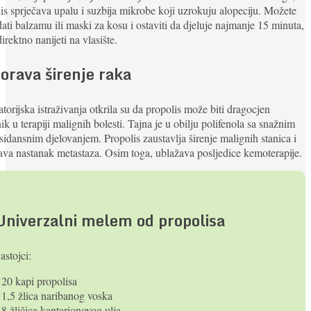
is sprječava upalu i suzbija mikrobe koji uzrokuju alopeciju. Možete
ati balzamu ili maski za kosu i ostaviti da djeluje najmanje 15 minuta,
direktno nanijeti na vlasište.
orava širenje raka
torijska istraživanja otkrila su da propolis može biti dragocjen
ik u terapiji malignih bolesti. Tajna je u obilju polifenola sa snažnim
sidansnim djelovanjem. Propolis zaustavlja širenje malignih stanica i
ava nastanak metastaza. Osim toga, ublažava posljedice kemoterapije.
Univerzalni melem od propolisa
astojci:
 20 kapi propolisa
 1,5 žlica naribanog voska
 8 žličica kantarionovog ulja