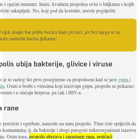
te i ojačati imunitet. Inače, kvaliteta propolisa ovisi o biljkama s kojih
pčele sakupljale. No, koji god da koristite, nećete pogriješiti.
vijek imajte bar jednu bočicu kapi pri ruci, jer bez njega se ne
ože zamisliti kućna ljekarna!
olis ubija bakterije, glivice i viruse
 je to razlog što prvo posegnemo za propolisom kad se jave
gripa i
ada
. Osim u borbi s virusima koji izazivaju gripu, propolis se pokazao
vornim i u slučaju herpesa, pa čak i HIV-a.
a rane
 porežete i ogrebete, nanesite na ranu propolis. Time ćete spriječiti da
a kontaminira, tj. da bakterije i drugi patogeni mikroorganizmi izazovu
iju. Osim toga,
propolis ubrzava i zarastanje rana, potičući