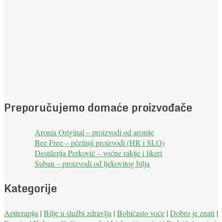
Preporučujemo domaće proizvođače
Aronia Original – proizvodi od aronije
Bee Free – pčelinji proizvodi (HR i SLO)
Destilerija Perković – voćne rakije i likeri
Suban – proizvodi od ljekovitog bilja
Kategorije
Apiterapija
|
Bilje u službi zdravlja
|
Bobičasto voće
|
Dobro je znati
|