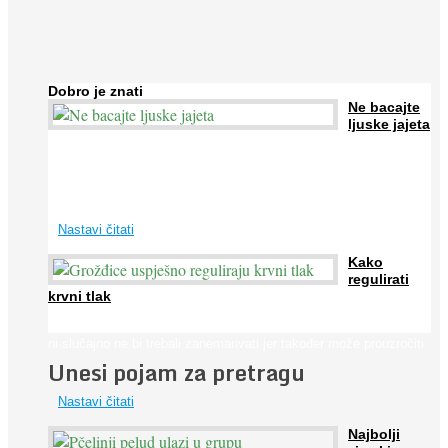
Dobro je znati
Ne bacajte
ljuske jajeta
Jaja su vrlo hranjiva namirnica bogata proteinima, kalcijem i
drugim mineralima, te ih svakodnevno konzumiraju milijuni ljudi
širom svijeta. Osim ...
Nastavi čitati
Kako
regulirati
krvni tlak
Iako je »visok krvni tlak« mnogo opasniji od niskog, »hipotenziju«
ni slučajno ne bi trebali zanemarivati jer također može prouzročiti
Unesi pojam za pretragu
...
Nastavi čitati
Najbolji