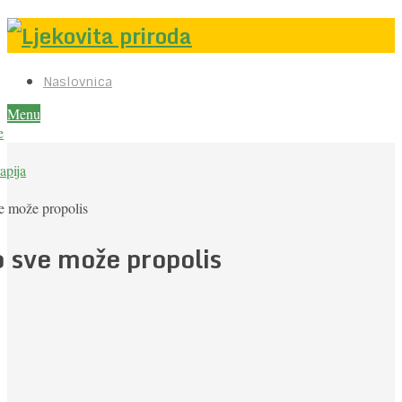
Naslovnica
Menu
e
apija
e može propolis
o sve može propolis