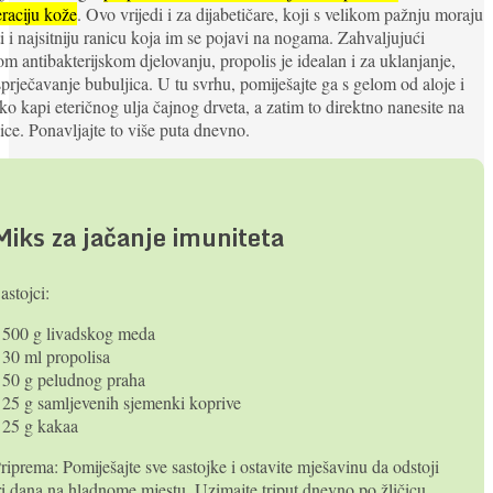
raciju kože
. Ovo vrijedi i za dijabetičare, koji s velikom pažnju moraju
ati i najsitniju ranicu koja im se pojavi na nogama. Zahvaljujući
m antibakterijskom djelovanju, propolis je idealan i za uklanjanje,
sprječavanje bubuljica. U tu svrhu, pomiješajte ga s gelom od aloje i
ko kapi eteričnog ulja čajnog drveta, a zatim to direktno nanesite na
ice. Ponavljajte to više puta dnevno.
Miks za jačanje imuniteta
astojci:
 500 g livadskog meda
 30 ml propolisa
 50 g peludnog praha
 25 g samljevenih sjemenki koprive
 25 g kakaa
riprema: Pomiješajte sve sastojke i ostavite mješavinu da odstoji
ri dana na hladnome mjestu. Uzimajte triput dnevno po žličicu.