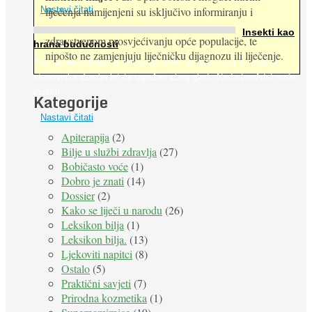
Nastavi čitati
liječenja namijenjeni su isključivo informiranju i
Insekti kao
zdravstvenom prosvjećivanju opće populacije, te
hrana budućnosti
nipošto ne zamjenjuju liječničku dijagnozu ili liječenje.
Prema predviđanjima FAO-a do 2050. godine život 9 milijardi
stanovnika Zemlje bit će ugrožen zbog gladi. Nadu (možda) nude
insekti. ...
Kategorije
Nastavi čitati
Apiterapija
(2)
Bilje u službi zdravlja
(27)
Bobičasto voće
(1)
Dobro je znati
(14)
Dossier
(2)
Kako se liječi u narodu
(26)
Leksikon bilja
(1)
Leksikon bilja.
(13)
Ljekoviti napitci
(8)
Ostalo
(5)
Praktični savjeti
(7)
Prirodna kozmetika
(1)