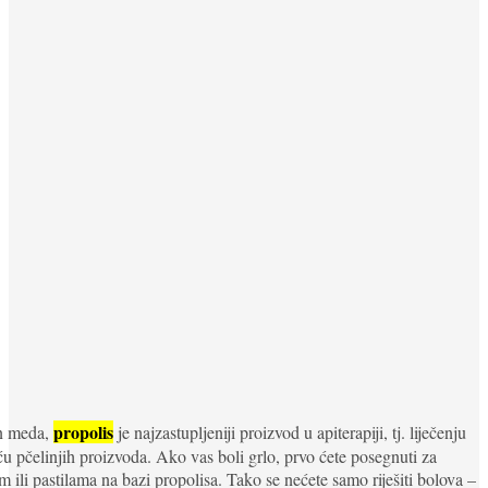
propolis
n meda,
je najzastupljeniji proizvod u apiterapiji, tj. liječenju
 pčelinjih proizvoda. Ako vas boli grlo, prvo ćete posegnuti za
m ili pastilama na bazi propolisa. Tako se nećete samo riješiti bolova –