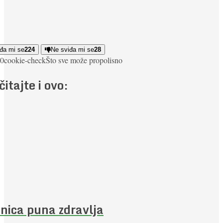
đa mi se
224
Ne sviđa mi se
28
0
cookie-check
Što sve može propolis
no
čitajte i ovo:
nica puna zdravlja