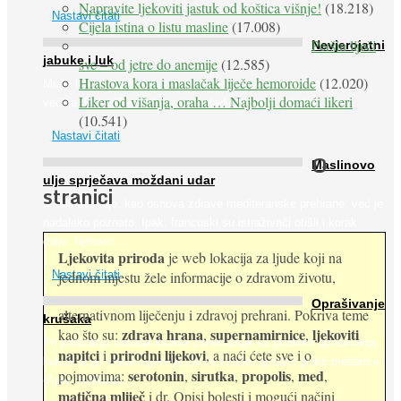
Napravite ljekoviti jastuk od koštica višnje!
(18.218)
Nastavi čitati
Cijela istina o listu masline
(17.008)
Peršin liječi
Nevjerojatni
jabuke i luk
sve – od jetre do anemije
(12.585)
Hrastova kora i maslačak liječe hemoroide
(12.020)
Muče li vas tegobe vezane uz srce, oči i živce, od kojih pati
Liker od višanja, oraha … Najbolji domaći likeri
većina dijabetičara u kasnijem stadiju bolesti, jabuke ...
(10.541)
Nastavi čitati
O
Maslinovo
ulje sprječava moždani udar
stranici
Maslinovo ulje, kao osnova zdrave mediteranske prehrane, već je
nadaleko poznato. Ipak, francuski su istraživači otišli i korak
dalje. Njihovo ...
Ljekovita priroda
je web lokacija za ljude koji na
jednom mjestu žele informacije o zdravom životu,
Nastavi čitati
Oprašivanje
alternativnom liječenju i zdravoj prehrani. Pokriva teme
krušaka
zdrava hrana
supernamirnice
ljekoviti
kao što su:
,
,
Pri podizanju nasada kruške zanemaruje se problem oprašivanja
napitci
prirodni lijekovi
i
, a naći ćete sve i o
kukcima jer vlada uvjerenje da će krušku oprašiti pčele medarice
serotonin
sirutka
propolis
med
pojmovima:
,
,
,
,
(Apis mellifera). ...
matična mliječ
i dr. Opisi bolesti i mogući načini