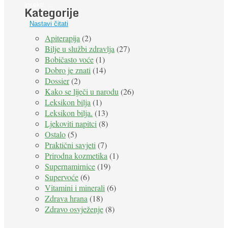
insekti. ...
Kategorije
Nastavi čitati
Apiterapija
(2)
Bilje u službi zdravlja
(27)
Bobičasto voće
(1)
Dobro je znati
(14)
Dossier
(2)
Kako se liječi u narodu
(26)
Leksikon bilja
(1)
Leksikon bilja.
(13)
Ljekoviti napitci
(8)
Ostalo
(5)
Praktični savjeti
(7)
Prirodna kozmetika
(1)
Supernamirnice
(19)
Supervoće
(6)
Vitamini i minerali
(6)
Zdrava hrana
(18)
Zdravo osvježenje
(8)