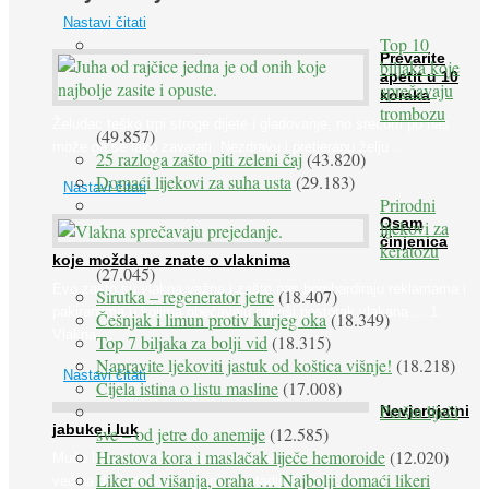
Nastavi čitati
Top 10
Prevarite
biljaka koje
apetit u 10
sprečavaju
koraka
trombozu
Želudac teško trpi stroge dijete i gladovanje, no srećom po nas
(49.857)
može ga se lako zavarati. Nezdravu i pretjeranu želju ...
25 razloga zašto piti zeleni čaj
(43.820)
Domaći lijekovi za suha usta
(29.183)
Nastavi čitati
Prirodni
Osam
lijekovi za
činjenica
keratozu
koje možda ne znate o vlaknima
(27.045)
Evo zašto su vlakna važna i zašto nas bombardiraju reklamama i
Sirutka – regenerator jetre
(18.407)
pakiranjima u kojima obećavaju najviši postotak vlakana ... 1.
Češnjak i limun protiv kurjeg oka
(18.349)
Vlakna ...
Top 7 biljaka za bolji vid
(18.315)
Napravite ljekoviti jastuk od koštica višnje!
(18.218)
Nastavi čitati
Cijela istina o listu masline
(17.008)
Peršin liječi
Nevjerojatni
jabuke i luk
sve – od jetre do anemije
(12.585)
Hrastova kora i maslačak liječe hemoroide
(12.020)
Muče li vas tegobe vezane uz srce, oči i živce, od kojih pati
Liker od višanja, oraha … Najbolji domaći likeri
većina dijabetičara u kasnijem stadiju bolesti, jabuke ...