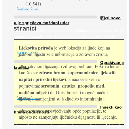
(10.541)
Nastavi čitati
O
Maslinovo
ulje sprječava moždani udar
stranici
Maslinovo ulje, kao osnova zdrave mediteranske prehrane, već je
nadaleko poznato. Ipak, francuski su istraživači otišli i korak
dalje. Njihovo ...
Ljekovita priroda
je web lokacija za ljude koji na
jednom mjestu žele informacije o zdravom životu,
Nastavi čitati
Oprašivanje
alternativnom liječenju i zdravoj prehrani. Pokriva teme
krušaka
zdrava hrana
supernamirnice
ljekoviti
kao što su:
,
,
Pri podizanju nasada kruške zanemaruje se problem oprašivanja
napitci
prirodni lijekovi
i
, a naći ćete sve i o
kukcima jer vlada uvjerenje da će krušku oprašiti pčele medarice
serotonin
sirutka
propolis
med
pojmovima:
,
,
,
,
(Apis mellifera). ...
matična mliječ
i dr. Opisi bolesti i mogući načini
Nastavi čitati
liječenja namijenjeni su isključivo informiranju i
Insekti kao
zdravstvenom prosvjećivanju opće populacije, te
hrana budućnosti
nipošto ne zamjenjuju liječničku dijagnozu ili liječenje.
Prema predviđanjima FAO-a do 2050. godine život 9 milijardi
stanovnika Zemlje bit će ugrožen zbog gladi. Nadu (možda) nude