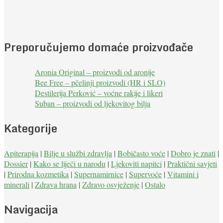
Preporučujemo domaće proizvođače
Aronia Original – proizvodi od aronije
Bee Free – pčelinji proizvodi (HR i SLO)
Destilerija Perković – voćne rakije i likeri
Suban – proizvodi od ljekovitog bilja
Kategorije
Apiterapija
|
Bilje u službi zdravlja
|
Bobičasto voće
|
Dobro je znati
|
Dossier
|
Kako se liječi u narodu
|
Ljekoviti napitci
|
Praktični savjeti
|
Prirodna kozmetika
|
Supernamirnice
|
Supervoće
|
Vitamini i
minerali
|
Zdrava hrana
|
Zdravo osvježenje
|
Ostalo
Navigacija