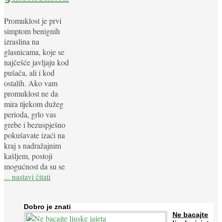
Promuklost je prvi
simptom benignih
izraslina na
glasnicama, koje se
najčešće javljaju kod
pušača, ali i kod
ostalih. Ako vam
promuklost ne da
mira tijekom dužeg
perioda, grlo vas
grebe i bezuspješno
pokušavate izaći na
kraj s nadražajnim
kašljem, postoji
mogućnost da su se
... nastavi čitati
Dobro je znati
Ne bacajte