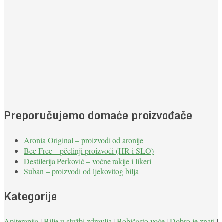
Preporučujemo domaće proizvođače
Aronia Original – proizvodi od aronije
Bee Free – pčelinji proizvodi (HR i SLO)
Destilerija Perković – voćne rakije i likeri
Suban – proizvodi od ljekovitog bilja
Kategorije
Apiterapija
|
Bilje u službi zdravlja
|
Bobičasto voće
|
Dobro je znati
|