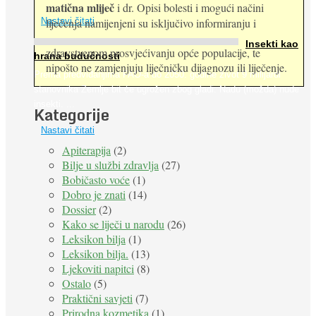
matična mliječ
i dr. Opisi bolesti i mogući načini
Nastavi čitati
liječenja namijenjeni su isključivo informiranju i
Insekti kao
zdravstvenom prosvjećivanju opće populacije, te
hrana budućnosti
nipošto ne zamjenjuju liječničku dijagnozu ili liječenje.
Prema predviđanjima FAO-a do 2050. godine život 9 milijardi
stanovnika Zemlje bit će ugrožen zbog gladi. Nadu (možda) nude
insekti. ...
Kategorije
Nastavi čitati
Apiterapija
(2)
Bilje u službi zdravlja
(27)
Bobičasto voće
(1)
Dobro je znati
(14)
Dossier
(2)
Kako se liječi u narodu
(26)
Leksikon bilja
(1)
Leksikon bilja.
(13)
Ljekoviti napitci
(8)
Ostalo
(5)
Praktični savjeti
(7)
Prirodna kozmetika
(1)