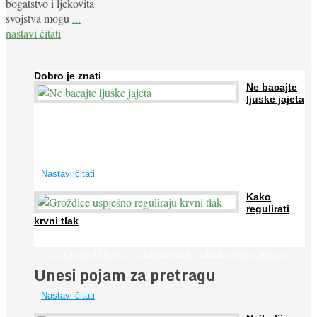
bogatstvo i ljekovita
svojstva mogu
...
nastavi čitati
Dobro je znati
Ne bacajte
ljuske jajeta
Jaja su vrlo hranjiva namirnica bogata proteinima, kalcijem i
drugim mineralima, te ih svakodnevno konzumiraju milijuni ljudi
širom svijeta. Osim ...
Nastavi čitati
Kako
regulirati
krvni tlak
Iako je »visok krvni tlak« mnogo opasniji od niskog, »hipotenziju«
ni slučajno ne bi trebali zanemarivati jer također može prouzročiti
Unesi pojam za pretragu
...
Nastavi čitati