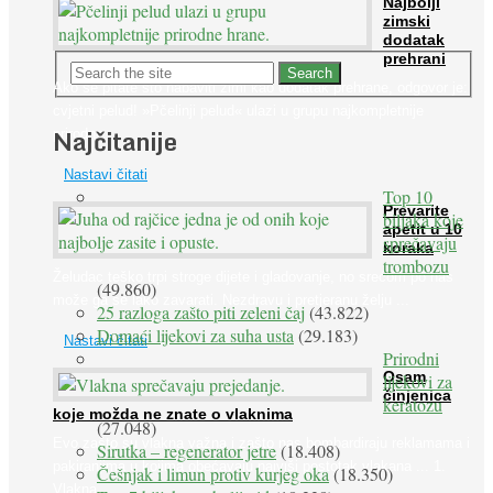
Najbolji
zimski
dodatak
prehrani
Ako se pitate što nabaviti zimi kao dodatak prehrane, odgovor je:
cvjetni pelud! »Pčelinji pelud« ulazi u grupu najkompletnije
Najčitanije
prirodne ...
Nastavi čitati
Top 10
Prevarite
biljaka koje
apetit u 10
sprečavaju
koraka
trombozu
Želudac teško trpi stroge dijete i gladovanje, no srećom po nas
(49.860)
može ga se lako zavarati. Nezdravu i pretjeranu želju ...
25 razloga zašto piti zeleni čaj
(43.822)
Domaći lijekovi za suha usta
(29.183)
Nastavi čitati
Prirodni
Osam
lijekovi za
činjenica
keratozu
koje možda ne znate o vlaknima
(27.048)
Evo zašto su vlakna važna i zašto nas bombardiraju reklamama i
Sirutka – regenerator jetre
(18.408)
pakiranjima u kojima obećavaju najviši postotak vlakana ... 1.
Češnjak i limun protiv kurjeg oka
(18.350)
Vlakna ...