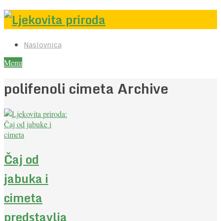
Naslovnica
Menu
polifenoli cimeta Archive
Čaj od
jabuka i
cimeta
predstavlja