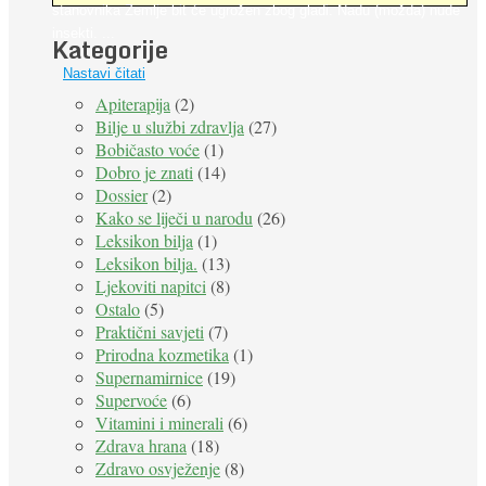
stanovnika Zemlje bit će ugrožen zbog gladi. Nadu (možda) nude
insekti. ...
Kategorije
Nastavi čitati
Apiterapija
(2)
Bilje u službi zdravlja
(27)
Bobičasto voće
(1)
Dobro je znati
(14)
Dossier
(2)
Kako se liječi u narodu
(26)
Leksikon bilja
(1)
Leksikon bilja.
(13)
Ljekoviti napitci
(8)
Ostalo
(5)
Praktični savjeti
(7)
Prirodna kozmetika
(1)
Supernamirnice
(19)
Supervoće
(6)
Vitamini i minerali
(6)
Zdrava hrana
(18)
Zdravo osvježenje
(8)