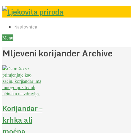
Naslovnica
Menu
Mljeveni korijander Archive
Korijandar –
krhka ali
moćna