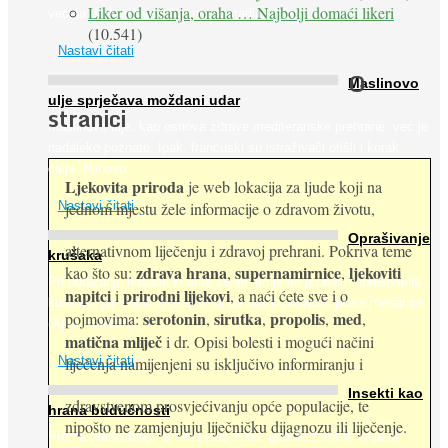
Liker od višanja, oraha … Najbolji domaći likeri
većina dijabetičara u kasnijem stadiju bolesti, jabuke ...
(10.541)
Nastavi čitati
O
Maslinovo
ulje sprječava moždani udar
stranici
Maslinovo ulje, kao osnova zdrave mediteranske prehrane, već je
nadaleko poznato. Ipak, francuski su istraživači otišli i korak
dalje. Njihovo ...
Ljekovita priroda
je web lokacija za ljude koji na
jednom mjestu žele informacije o zdravom životu,
Nastavi čitati
Oprašivanje
alternativnom liječenju i zdravoj prehrani. Pokriva teme
krušaka
zdrava hrana
supernamirnice
ljekoviti
kao što su:
,
,
Pri podizanju nasada kruške zanemaruje se problem oprašivanja
napitci
prirodni lijekovi
i
, a naći ćete sve i o
kukcima jer vlada uvjerenje da će krušku oprašiti pčele medarice
serotonin
sirutka
propolis
med
pojmovima:
,
,
,
,
(Apis mellifera). ...
matična mliječ
i dr. Opisi bolesti i mogući načini
Nastavi čitati
liječenja namijenjeni su isključivo informiranju i
Insekti kao
zdravstvenom prosvjećivanju opće populacije, te
hrana budućnosti
nipošto ne zamjenjuju liječničku dijagnozu ili liječenje.
Prema predviđanjima FAO-a do 2050. godine život 9 milijardi