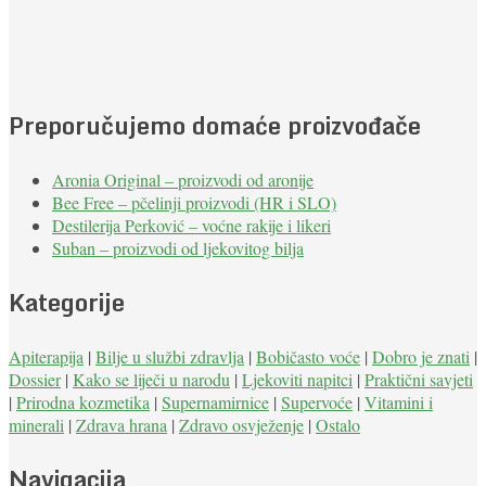
Preporučujemo domaće proizvođače
Aronia Original – proizvodi od aronije
Bee Free – pčelinji proizvodi (HR i SLO)
Destilerija Perković – voćne rakije i likeri
Suban – proizvodi od ljekovitog bilja
Kategorije
Apiterapija
|
Bilje u službi zdravlja
|
Bobičasto voće
|
Dobro je znati
|
Dossier
|
Kako se liječi u narodu
|
Ljekoviti napitci
|
Praktični savjeti
|
Prirodna kozmetika
|
Supernamirnice
|
Supervoće
|
Vitamini i
minerali
|
Zdrava hrana
|
Zdravo osvježenje
|
Ostalo
Navigacija