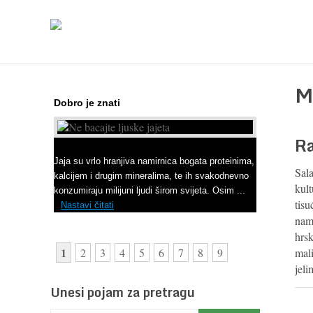
M
Dobro je znati
Ra
Ne bacajte ljuske jajeta
Jaja su vrlo hranjiva namirnica bogata proteinima,
Sala
kalcijem i drugim mineralima, te ih svakodnevno
kult
konzumiraju milijuni ljudi širom svijeta. Osim ...
tisu
Nastavi čitati
nam
hrsk
1
2
3
4
5
6
7
8
9
mali
jel
Unesi pojam za pretragu