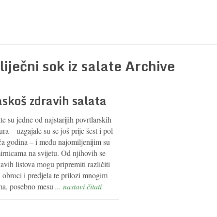
liječni sok iz salate Archive
skoš zdravih salata
te su jedne od najstarijih povrtlarskih
ura – uzgajale su se još prije šest i pol
ća godina – i među najomiljenijim su
irnicama na svijetu. Od njihovih se
avih listova mogu pripremiti različiti
 obroci i predjela te prilozi mnogim
ima, posebno mesu
... nastavi čitati