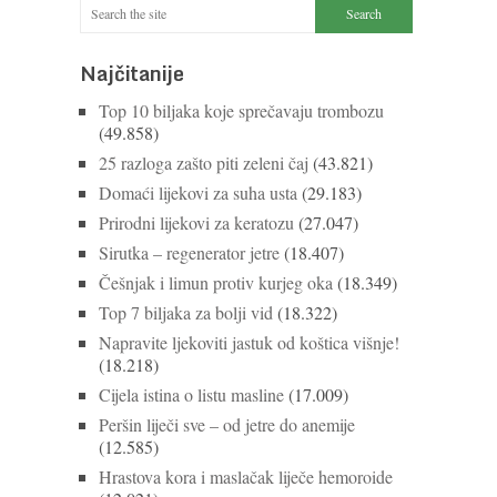
Najčitanije
Top 10 biljaka koje sprečavaju trombozu
(49.858)
25 razloga zašto piti zeleni čaj
(43.821)
Domaći lijekovi za suha usta
(29.183)
Prirodni lijekovi za keratozu
(27.047)
Sirutka – regenerator jetre
(18.407)
Češnjak i limun protiv kurjeg oka
(18.349)
Top 7 biljaka za bolji vid
(18.322)
Napravite ljekoviti jastuk od koštica višnje!
(18.218)
Cijela istina o listu masline
(17.009)
Peršin liječi sve – od jetre do anemije
(12.585)
Hrastova kora i maslačak liječe hemoroide