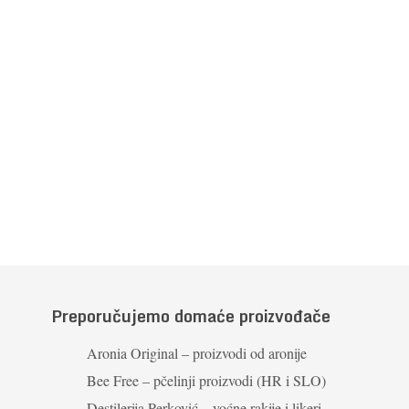
Preporučujemo domaće proizvođače
Aronia Original – proizvodi od aronije
Bee Free – pčelinji proizvodi (HR i SLO)
Destilerija Perković – voćne rakije i likeri