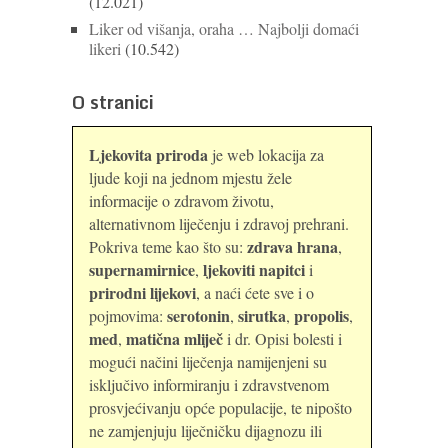
(12.021)
Liker od višanja, oraha … Najbolji domaći
likeri
(10.542)
O stranici
Ljekovita priroda
je web lokacija za
ljude koji na jednom mjestu žele
informacije o zdravom životu,
alternativnom liječenju i zdravoj prehrani.
zdrava hrana
Pokriva teme kao što su:
,
supernamirnice
ljekoviti napitci
,
i
prirodni lijekovi
, a naći ćete sve i o
serotonin
sirutka
propolis
pojmovima:
,
,
,
med
matična mliječ
,
i dr. Opisi bolesti i
mogući načini liječenja namijenjeni su
isključivo informiranju i zdravstvenom
prosvjećivanju opće populacije, te nipošto
ne zamjenjuju liječničku dijagnozu ili