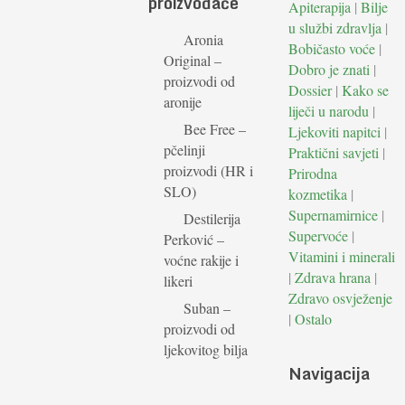
proizvođače
Apiterapija
|
Bilje
u službi zdravlja
|
Aronia
Bobičasto voće
|
Original –
Dobro je znati
|
proizvodi od
Dossier
|
Kako se
aronije
liječi u narodu
|
Bee Free –
Ljekoviti napitci
|
pčelinji
Praktični savjeti
|
proizvodi (HR i
Prirodna
SLO)
kozmetika
|
Supernamirnice
|
Destilerija
Supervoće
|
Perković –
Vitamini i minerali
voćne rakije i
|
Zdrava hrana
|
likeri
Zdravo osvježenje
Suban –
|
Ostalo
proizvodi od
ljekovitog bilja
Navigacija