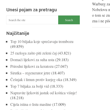
Warburg za 
Unesi pojam za pretragu
Nobelovu n
o tom se zn
zna i ne pi
Najčitanije
Top 10 biljaka koje sprečavaju trombozu
(49.859)
25 razloga zašto piti zeleni čaj
(43.821)
Domaći lijekovi za suha usta
(29.183)
Prirodni lijekovi za keratozu
(27.047)
Sirutka – regenerator jetre
(18.407)
Češnjak i limun protiv kurjeg oka
(18.349)
Top 7 biljaka za bolji vid
(18.333)
Napravite ljekoviti jastuk od koštica višnje!
(18.218)
Cijela istina o listu masline
(17.009)