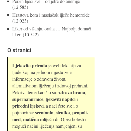
Peršin liječi sve – od jetre do anemije
(12.585)
Hrastova kora i maslačak liječe hemoroide
(12.023)
Liker od višanja, oraha … Najbolji domaći
likeri
(10.542)
O stranici
Ljekovita priroda
je web lokacija za
ljude koji na jednom mjestu žele
informacije o zdravom životu,
alternativnom liječenju i zdravoj prehrani.
zdrava hrana
Pokriva teme kao što su:
,
supernamirnice
ljekoviti napitci
,
i
prirodni lijekovi
, a naći ćete sve i o
serotonin
sirutka
propolis
pojmovima:
,
,
,
med
matična mliječ
,
i dr. Opisi bolesti i
mogući načini liječenja namijenjeni su