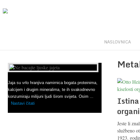
NASLOVNICA
Meta
Dobro je znati
1
2
3
4
5
6
7
8
9
Ne bacajte ljuske jajeta
Jaja su vrlo hranjiva namirnica bogata proteinima,
kalcijem i drugim mineralima, te ih svakodnevno
konzumiraju milijuni ljudi širom svijeta. Osim ...
Istina 
Nastavi čitati
organ
Jeste li zna
službeno ot
1923. godin