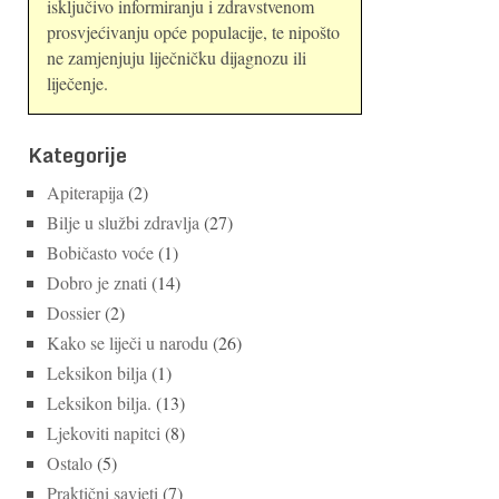
isključivo informiranju i zdravstvenom
prosvjećivanju opće populacije, te nipošto
ne zamjenjuju liječničku dijagnozu ili
liječenje.
Kategorije
Apiterapija
(2)
Bilje u službi zdravlja
(27)
Bobičasto voće
(1)
Dobro je znati
(14)
Dossier
(2)
Kako se liječi u narodu
(26)
Leksikon bilja
(1)
Leksikon bilja.
(13)
Ljekoviti napitci
(8)
Ostalo
(5)
Praktični savjeti
(7)