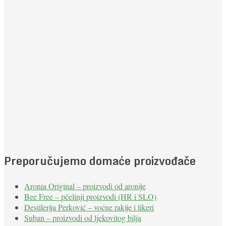
Preporučujemo domaće proizvođače
Aronia Original – proizvodi od aronije
Bee Free – pčelinji proizvodi (HR i SLO)
Destilerija Perković – voćne rakije i likeri
Suban – proizvodi od ljekovitog bilja