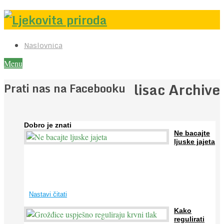
Naslovnica
Menu
lisac Archive
Prati nas na Facebooku
Dobro je znati
Ne bacajte
ljuske jajeta
Jaja su vrlo hranjiva namirnica bogata proteinima, kalcijem i
drugim mineralima, te ih svakodnevno konzumiraju milijuni ljudi
širom svijeta. Osim ...
Nastavi čitati
Kako
regulirati