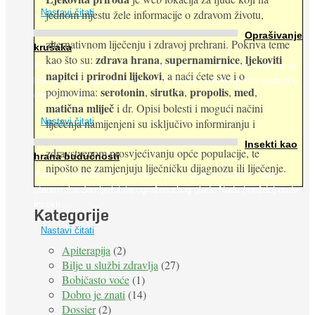
jednom mjestu žele informacije o zdravom životu,
Nastavi čitati
Oprašivanje
alternativnom liječenju i zdravoj prehrani. Pokriva teme
krušaka
zdrava hrana
supernamirnice
ljekoviti
kao što su:
,
,
Pri podizanju nasada kruške zanemaruje se problem oprašivanja
napitci
prirodni lijekovi
i
, a naći ćete sve i o
kukcima jer vlada uvjerenje da će krušku oprašiti pčele medarice
serotonin
sirutka
propolis
med
pojmovima:
,
,
,
,
(Apis mellifera). ...
matična mliječ
i dr. Opisi bolesti i mogući načini
Nastavi čitati
liječenja namijenjeni su isključivo informiranju i
Insekti kao
zdravstvenom prosvjećivanju opće populacije, te
hrana budućnosti
nipošto ne zamjenjuju liječničku dijagnozu ili liječenje.
Prema predviđanjima FAO-a do 2050. godine život 9 milijardi
stanovnika Zemlje bit će ugrožen zbog gladi. Nadu (možda) nude
insekti. ...
Kategorije
Nastavi čitati
Apiterapija
(2)
Bilje u službi zdravlja
(27)
Bobičasto voće
(1)
Dobro je znati
(14)
Dossier
(2)