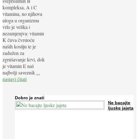
sveprisutnih B
kompleksa, A i C
vitamina, no njihova
uloga u organizmu
vrlo je velika i
nezamjenjva: vitamin
K čuva čvrstoću
naših kostiju te je
zadužen za
zgrušavanje krvi, dok
je vitamin E naš
najbolji saveznik
...
nastavi čitati
Dobro je znati
Ne bacajte
ljuske jajeta
Jaja su vrlo hranjiva namirnica bogata proteinima, kalcijem i
drugim mineralima, te ih svakodnevno konzumiraju milijuni ljudi
širom svijeta. Osim ...