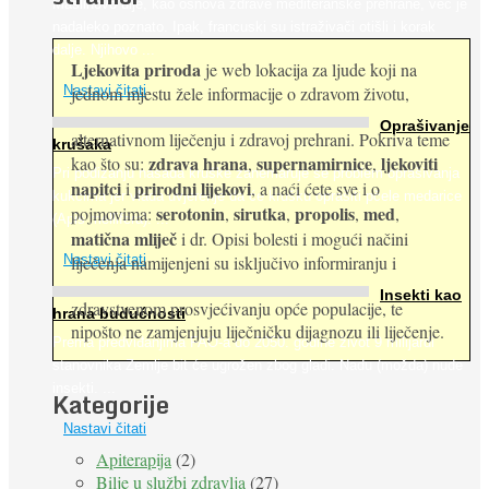
Maslinovo ulje, kao osnova zdrave mediteranske prehrane, već je
nadaleko poznato. Ipak, francuski su istraživači otišli i korak
dalje. Njihovo ...
Ljekovita priroda
je web lokacija za ljude koji na
jednom mjestu žele informacije o zdravom životu,
Nastavi čitati
Oprašivanje
alternativnom liječenju i zdravoj prehrani. Pokriva teme
krušaka
zdrava hrana
supernamirnice
ljekoviti
kao što su:
,
,
Pri podizanju nasada kruške zanemaruje se problem oprašivanja
napitci
prirodni lijekovi
i
, a naći ćete sve i o
kukcima jer vlada uvjerenje da će krušku oprašiti pčele medarice
serotonin
sirutka
propolis
med
pojmovima:
,
,
,
,
(Apis mellifera). ...
matična mliječ
i dr. Opisi bolesti i mogući načini
Nastavi čitati
liječenja namijenjeni su isključivo informiranju i
Insekti kao
zdravstvenom prosvjećivanju opće populacije, te
hrana budućnosti
nipošto ne zamjenjuju liječničku dijagnozu ili liječenje.
Prema predviđanjima FAO-a do 2050. godine život 9 milijardi
stanovnika Zemlje bit će ugrožen zbog gladi. Nadu (možda) nude
insekti. ...
Kategorije
Nastavi čitati
Apiterapija
(2)
Bilje u službi zdravlja
(27)