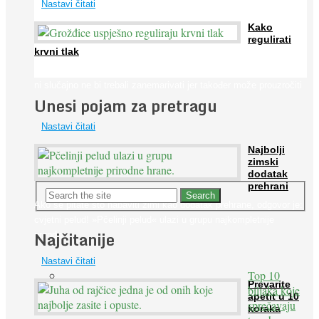
Nastavi čitati
Kako
regulirati
krvni tlak
Iako je »visok krvni tlak« mnogo opasniji od niskog, »hipotenziju«
ni slučajno ne bi trebali zanemarivati jer također može prouzročiti
Unesi pojam za pretragu
...
Nastavi čitati
Najbolji
zimski
dodatak
prehrani
Ako se pitate što nabaviti zimi kao dodatak prehrane, odgovor je:
cvjetni pelud! »Pčelinji pelud« ulazi u grupu najkompletnije
Najčitanije
prirodne ...
Nastavi čitati
Top 10
Prevarite
biljaka koje
apetit u 10
sprečavaju
koraka