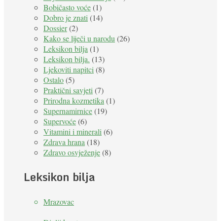
Bobičasto voće
(1)
Dobro je znati
(14)
Dossier
(2)
Kako se liječi u narodu
(26)
Leksikon bilja
(1)
Leksikon bilja.
(13)
Ljekoviti napitci
(8)
Ostalo
(5)
Praktični savjeti
(7)
Prirodna kozmetika
(1)
Supernamirnice
(19)
Supervoće
(6)
Vitamini i minerali
(6)
Zdrava hrana
(18)
Zdravo osvježenje
(8)
Leksikon bilja
Mrazovac