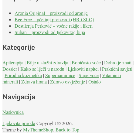
Aronia Original – proizvodi od aronije
Bee Free – pčelinji proizvodi (HR i SLO)
Destilerija Perković – voćne rakije i likeri
Suban – proizvodi od ljekovitog bilja
Kategorije
Apiterapija
|
Bilje u službi zdravlja
|
Bobičasto voće
|
Dobro je znati
|
Dossier
|
Kako se liječi u narodu
|
Ljekoviti napitci
|
Praktični savjeti
|
Prirodna kozmetika
|
Supernamirnice
|
Supervoće
|
Vitamini i
minerali
|
Zdrava hrana
|
Zdravo osvježenje
|
Ostalo
Navigacija
Naslovnica
Ljekovita priroda
Copyright © 2026.
Theme by
MyThemeShop
.
Back to Top