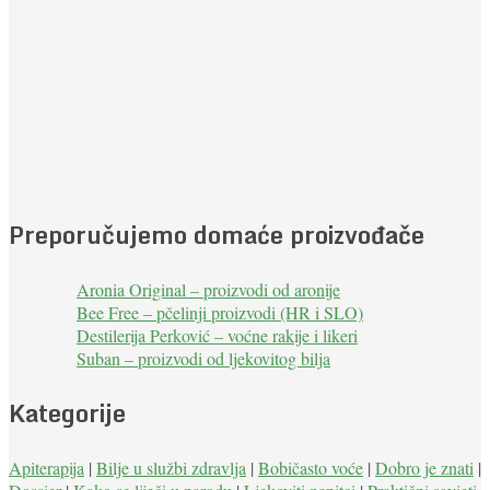
Preporučujemo domaće proizvođače
Aronia Original – proizvodi od aronije
Bee Free – pčelinji proizvodi (HR i SLO)
Destilerija Perković – voćne rakije i likeri
Suban – proizvodi od ljekovitog bilja
Kategorije
Apiterapija
|
Bilje u službi zdravlja
|
Bobičasto voće
|
Dobro je znati
|