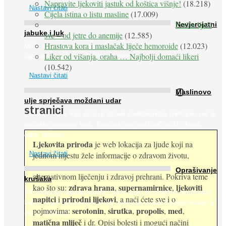
Napravite ljekoviti jastuk od koštica višnje!
(18.218)
Nastavi čitati
Cijela istina o listu masline
(17.009)
Peršin liječi
Nevjerojatni
jabuke i luk
sve – od jetre do anemije
(12.585)
Hrastova kora i maslačak liječe hemoroide
(12.023)
Muče li vas tegobe vezane uz srce, oči i živce, od kojih pati
Liker od višanja, oraha … Najbolji domaći likeri
većina dijabetičara u kasnijem stadiju bolesti, jabuke ...
(10.542)
Nastavi čitati
O
Maslinovo
ulje sprječava moždani udar
stranici
Maslinovo ulje, kao osnova zdrave mediteranske prehrane, već je
nadaleko poznato. Ipak, francuski su istraživači otišli i korak
dalje. Njihovo ...
Ljekovita priroda
je web lokacija za ljude koji na
jednom mjestu žele informacije o zdravom životu,
Nastavi čitati
Oprašivanje
alternativnom liječenju i zdravoj prehrani. Pokriva teme
krušaka
zdrava hrana
supernamirnice
ljekoviti
kao što su:
,
,
Pri podizanju nasada kruške zanemaruje se problem oprašivanja
napitci
prirodni lijekovi
i
, a naći ćete sve i o
kukcima jer vlada uvjerenje da će krušku oprašiti pčele medarice
serotonin
sirutka
propolis
med
pojmovima:
,
,
,
,
(Apis mellifera). ...
matična mliječ
i dr. Opisi bolesti i mogući načini