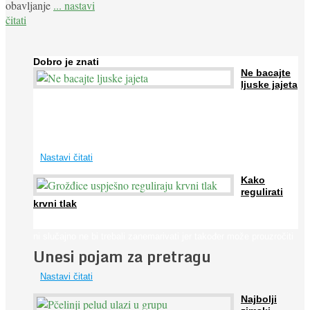
obavljanje
... nastavi
čitati
Dobro je znati
Ne bacajte
ljuske jajeta
Jaja su vrlo hranjiva namirnica bogata proteinima, kalcijem i
drugim mineralima, te ih svakodnevno konzumiraju milijuni ljudi
širom svijeta. Osim ...
Nastavi čitati
Kako
regulirati
krvni tlak
Iako je »visok krvni tlak« mnogo opasniji od niskog, »hipotenziju«
ni slučajno ne bi trebali zanemarivati jer također može prouzročiti
Unesi pojam za pretragu
...
Nastavi čitati
Najbolji