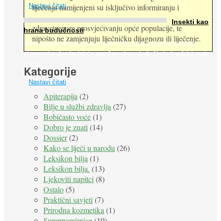
Nastavi čitati
liječenja namijenjeni su isključivo informiranju i
Insekti kao
zdravstvenom prosvjećivanju opće populacije, te
hrana budućnosti
nipošto ne zamjenjuju liječničku dijagnozu ili liječenje.
Prema predviđanjima FAO-a do 2050. godine život 9 milijardi
stanovnika Zemlje bit će ugrožen zbog gladi. Nadu (možda) nude
insekti. ...
Kategorije
Nastavi čitati
Apiterapija
(2)
Bilje u službi zdravlja
(27)
Bobičasto voće
(1)
Dobro je znati
(14)
Dossier
(2)
Kako se liječi u narodu
(26)
Leksikon bilja
(1)
Leksikon bilja.
(13)
Ljekoviti napitci
(8)
Ostalo
(5)
Praktični savjeti
(7)
Prirodna kozmetika
(1)
Supernamirnice
(19)