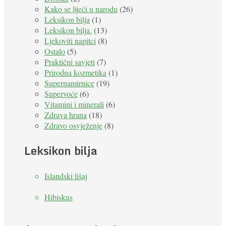
Kako se liječi u narodu
(26)
Leksikon bilja
(1)
Leksikon bilja.
(13)
Ljekoviti napitci
(8)
Ostalo
(5)
Praktični savjeti
(7)
Prirodna kozmetika
(1)
Supernamirnice
(19)
Supervoće
(6)
Vitamini i minerali
(6)
Zdrava hrana
(18)
Zdravo osvježenje
(8)
Leksikon bilja
Islandski lišaj
Hibiskus