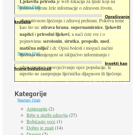
Ljekovita priroda
je web lokacija za ljude koji na
jednom mjestu žele informacije o zdravom životu,
Nastavi čitati
Oprašivanje
alternativnom liječenju i zdravoj prehrani. Pokriva teme
krušaka
zdrava hrana
supernamirnice
ljekoviti
kao što su:
,
,
Pri podizanju nasada kruške zanemaruje se problem oprašivanja
napitci
prirodni lijekovi
i
, a naći ćete sve i o
kukcima jer vlada uvjerenje da će krušku oprašiti pčele medarice
serotonin
sirutka
propolis
med
pojmovima:
,
,
,
,
(Apis mellifera). ...
matična mliječ
i dr. Opisi bolesti i mogući načini
Nastavi čitati
liječenja namijenjeni su isključivo informiranju i
Insekti kao
zdravstvenom prosvjećivanju opće populacije, te
hrana budućnosti
nipošto ne zamjenjuju liječničku dijagnozu ili liječenje.
Prema predviđanjima FAO-a do 2050. godine život 9 milijardi
stanovnika Zemlje bit će ugrožen zbog gladi. Nadu (možda) nude
insekti. ...
Kategorije
Nastavi čitati
Apiterapija
(2)
Bilje u službi zdravlja
(27)
Bobičasto voće
(1)
Dobro je znati
(14)
Dossier
(2)