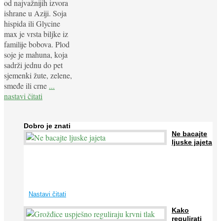
od najvažnijih izvora
ishrane u Aziji. Soja
hispida ili Glycine
max je vrsta biljke iz
familije bobova. Plod
soje je mahuna, koja
sadrži jednu do pet
sjemenki žute, zelene,
smeđe ili crne
...
nastavi čitati
Dobro je znati
Ne bacajte
ljuske jajeta
Jaja su vrlo hranjiva namirnica bogata proteinima, kalcijem i
drugim mineralima, te ih svakodnevno konzumiraju milijuni ljudi
širom svijeta. Osim ...
Nastavi čitati
Kako
regulirati