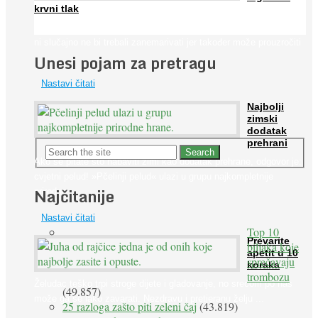
krvni tlak
Iako je »visok krvni tlak« mnogo opasniji od niskog, »hipotenziju«
ni slučajno ne bi trebali zanemarivati jer također može prouzročiti
Unesi pojam za pretragu
...
Nastavi čitati
Najbolji
zimski
dodatak
prehrani
Ako se pitate što nabaviti zimi kao dodatak prehrane, odgovor je:
cvjetni pelud! »Pčelinji pelud« ulazi u grupu najkompletnije
Najčitanije
prirodne ...
Nastavi čitati
Top 10
Prevarite
biljaka koje
apetit u 10
sprečavaju
koraka
trombozu
Želudac teško trpi stroge dijete i gladovanje, no srećom po nas
(49.857)
može ga se lako zavarati. Nezdravu i pretjeranu želju ...
25 razloga zašto piti zeleni čaj
(43.819)