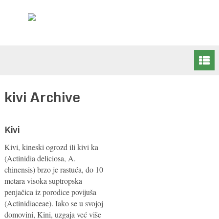
kivi Archive
Kivi
Kivi, kineski ogrozd ili kivi ka
(Actinidia deliciosa, A.
chinensis) brzo je rastuća, do 10
metara visoka suptropska
penjačica iz porodice povijuša
(Actinidiaceae). Iako se u svojoj
domovini, Kini, uzgaja već više