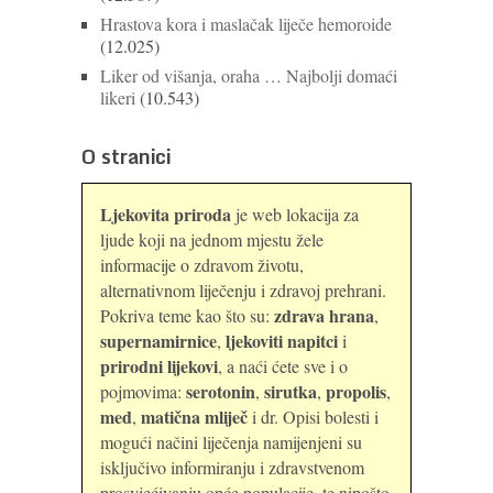
Hrastova kora i maslačak liječe hemoroide
(12.025)
Liker od višanja, oraha … Najbolji domaći
likeri
(10.543)
O stranici
Ljekovita priroda
je web lokacija za
ljude koji na jednom mjestu žele
informacije o zdravom životu,
alternativnom liječenju i zdravoj prehrani.
zdrava hrana
Pokriva teme kao što su:
,
supernamirnice
ljekoviti napitci
,
i
prirodni lijekovi
, a naći ćete sve i o
serotonin
sirutka
propolis
pojmovima:
,
,
,
med
matična mliječ
,
i dr. Opisi bolesti i
mogući načini liječenja namijenjeni su
isključivo informiranju i zdravstvenom
prosvjećivanju opće populacije, te nipošto