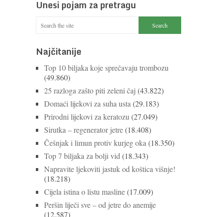
Unesi pojam za pretragu
kalcijem i drugim mineralima, te ih svakodnevno
konzumiraju milijuni ljudi širom svijeta. Osim ...
Nastavi čitati
Najčitanije
Top 10 biljaka koje sprečavaju trombozu
(49.860)
25 razloga zašto piti zeleni čaj
(43.822)
Domaći lijekovi za suha usta
(29.183)
Prirodni lijekovi za keratozu
(27.049)
Sirutka – regenerator jetre
(18.408)
Češnjak i limun protiv kurjeg oka
(18.350)
Top 7 biljaka za bolji vid
(18.343)
Napravite ljekoviti jastuk od koštica višnje!
(18.218)
Cijela istina o listu masline
(17.009)
Peršin liječi sve – od jetre do anemije
(12.587)