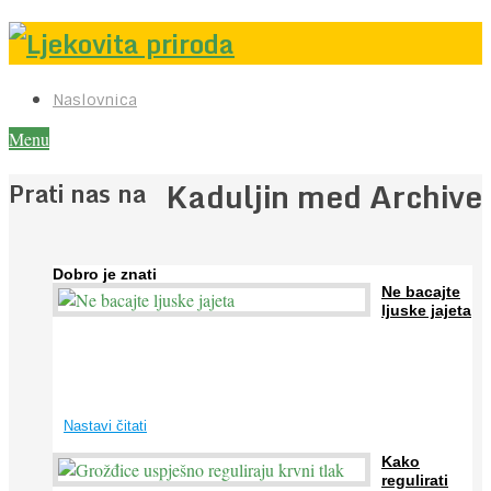
Naslovnica
Menu
Kaduljin med Archive
Prati nas na
Dobro je znati
Ne bacajte
ljuske jajeta
Jaja su vrlo hranjiva namirnica bogata proteinima, kalcijem i
drugim mineralima, te ih svakodnevno konzumiraju milijuni ljudi
širom svijeta. Osim ...
Nastavi čitati
Kako
regulirati