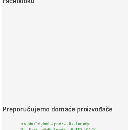
Facebooku
Preporučujemo domaće proizvođače
Aronia Original – proizvodi od aronije
Bee Free – pčelinji proizvodi (HR i SLO)