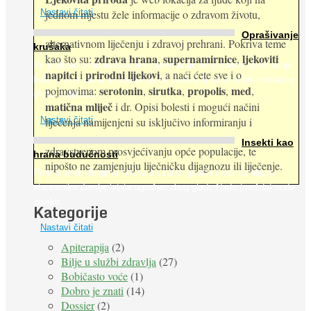
jednom mjestu žele informacije o zdravom životu,
Nastavi čitati
Oprašivanje
alternativnom liječenju i zdravoj prehrani. Pokriva teme
krušaka
zdrava hrana
supernamirnice
ljekoviti
kao što su:
,
,
Pri podizanju nasada kruške zanemaruje se problem oprašivanja
napitci
prirodni lijekovi
i
, a naći ćete sve i o
kukcima jer vlada uvjerenje da će krušku oprašiti pčele medarice
serotonin
sirutka
propolis
med
pojmovima:
,
,
,
,
(Apis mellifera). ...
matična mliječ
i dr. Opisi bolesti i mogući načini
Nastavi čitati
liječenja namijenjeni su isključivo informiranju i
Insekti kao
zdravstvenom prosvjećivanju opće populacije, te
hrana budućnosti
nipošto ne zamjenjuju liječničku dijagnozu ili liječenje.
Prema predviđanjima FAO-a do 2050. godine život 9 milijardi
stanovnika Zemlje bit će ugrožen zbog gladi. Nadu (možda) nude
insekti. ...
Kategorije
Nastavi čitati
Apiterapija
(2)
Bilje u službi zdravlja
(27)
Bobičasto voće
(1)
Dobro je znati
(14)
Dossier
(2)