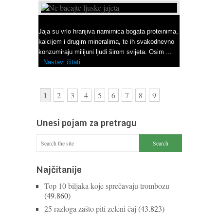
Ne bacajte ljuske jajeta
Jaja su vrlo hranjiva namirnica bogata proteinima,
kalcijem i drugim mineralima, te ih svakodnevno
konzumiraju milijuni ljudi širom svijeta. Osim ...
Nastavi čitati
1
2
3
4
5
6
7
8
9
Unesi pojam za pretragu
Najčitanije
Top 10 biljaka koje sprečavaju trombozu
(49.860)
25 razloga zašto piti zeleni čaj
(43.823)