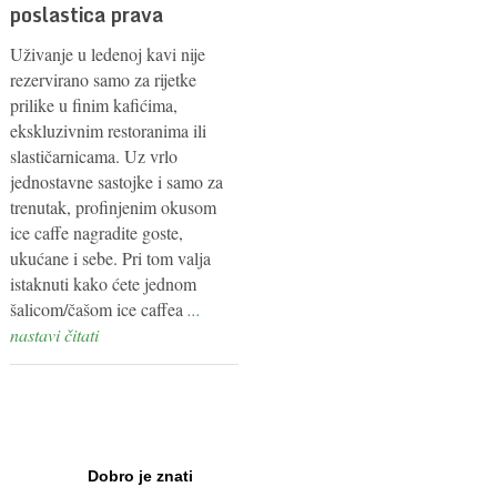
poslastica prava
Uživanje u ledenoj kavi nije
rezervirano samo za rijetke
prilike u finim kafićima,
ekskluzivnim restoranima ili
slastičarnicama. Uz vrlo
jednostavne sastojke i samo za
trenutak, profinjenim okusom
ice caffe nagradite goste,
ukućane i sebe. Pri tom valja
istaknuti kako ćete jednom
šalicom/čašom ice caffea
...
nastavi čitati
Dobro je znati