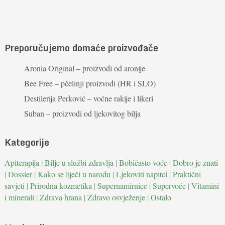
Preporučujemo domaće proizvođače
Aronia Original – proizvodi od aronije
Bee Free – pčelinji proizvodi (HR i SLO)
Destilerija Perković – voćne rakije i likeri
Suban – proizvodi od ljekovitog bilja
Kategorije
Apiterapija
|
Bilje u službi zdravlja
|
Bobičasto voće
|
Dobro je znati
|
Dossier
|
Kako se liječi u narodu
|
Ljekoviti napitci
|
Praktični
savjeti
|
Prirodna kozmetika
|
Supernamirnice
|
Supervoće
|
Vitamini
i minerali
|
Zdrava hrana
|
Zdravo osvježenje
|
Ostalo