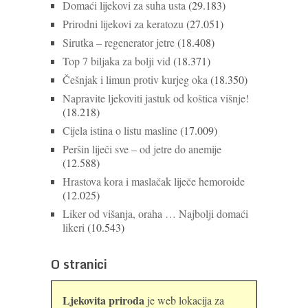
Domaći lijekovi za suha usta
(29.183)
Prirodni lijekovi za keratozu
(27.051)
Sirutka – regenerator jetre
(18.408)
Top 7 biljaka za bolji vid
(18.371)
Češnjak i limun protiv kurjeg oka
(18.350)
Napravite ljekoviti jastuk od koštica višnje!
(18.218)
Cijela istina o listu masline
(17.009)
Peršin liječi sve – od jetre do anemije
(12.588)
Hrastova kora i maslačak liječe hemoroide
(12.025)
Liker od višanja, oraha … Najbolji domaći
likeri
(10.543)
O stranici
Ljekovita priroda
je web lokacija za