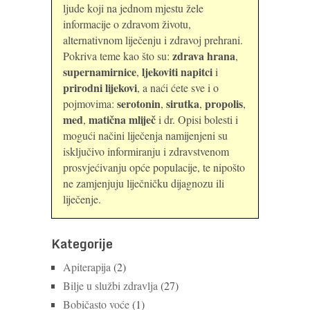
ljude koji na jednom mjestu žele
informacije o zdravom životu,
alternativnom liječenju i zdravoj prehrani.
zdrava hrana
Pokriva teme kao što su:
,
supernamirnice
ljekoviti napitci
,
i
prirodni lijekovi
, a naći ćete sve i o
serotonin
sirutka
propolis
pojmovima:
,
,
,
med
matična mliječ
,
i dr. Opisi bolesti i
mogući načini liječenja namijenjeni su
isključivo informiranju i zdravstvenom
prosvjećivanju opće populacije, te nipošto
ne zamjenjuju liječničku dijagnozu ili
liječenje.
Kategorije
Apiterapija
(2)
Bilje u službi zdravlja
(27)
Bobičasto voće
(1)