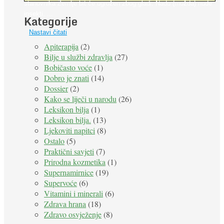
stanovnika Zemlje bit će ugrožen zbog gladi. Nadu (možda) nude
insekti. ...
Kategorije
Nastavi čitati
Apiterapija
(2)
Bilje u službi zdravlja
(27)
Bobičasto voće
(1)
Dobro je znati
(14)
Dossier
(2)
Kako se liječi u narodu
(26)
Leksikon bilja
(1)
Leksikon bilja.
(13)
Ljekoviti napitci
(8)
Ostalo
(5)
Praktični savjeti
(7)
Prirodna kozmetika
(1)
Supernamirnice
(19)
Supervoće
(6)
Vitamini i minerali
(6)
Zdrava hrana
(18)
Zdravo osvježenje
(8)