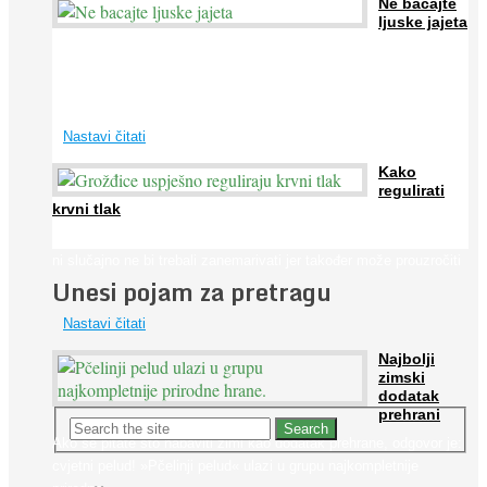
Ne bacajte
ljuske jajeta
Jaja su vrlo hranjiva namirnica bogata proteinima, kalcijem i
drugim mineralima, te ih svakodnevno konzumiraju milijuni ljudi
širom svijeta. Osim ...
Nastavi čitati
Kako
regulirati
krvni tlak
Iako je »visok krvni tlak« mnogo opasniji od niskog, »hipotenziju«
ni slučajno ne bi trebali zanemarivati jer također može prouzročiti
Unesi pojam za pretragu
...
Nastavi čitati
Najbolji
zimski
dodatak
prehrani
Ako se pitate što nabaviti zimi kao dodatak prehrane, odgovor je:
cvjetni pelud! »Pčelinji pelud« ulazi u grupu najkompletnije