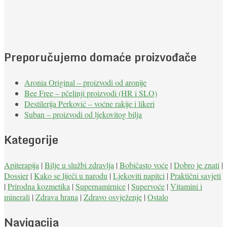
Preporučujemo domaće proizvođače
Aronia Original – proizvodi od aronije
Bee Free – pčelinji proizvodi (HR i SLO)
Destilerija Perković – voćne rakije i likeri
Suban – proizvodi od ljekovitog bilja
Kategorije
Apiterapija
|
Bilje u službi zdravlja
|
Bobičasto voće
|
Dobro je znati
|
Dossier
|
Kako se liječi u narodu
|
Ljekoviti napitci
|
Praktični savjeti
|
Prirodna kozmetika
|
Supernamirnice
|
Supervoće
|
Vitamini i
minerali
|
Zdrava hrana
|
Zdravo osvježenje
|
Ostalo
Navigacija