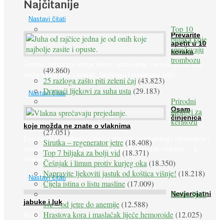
Najčitanije
prirodne ...
Nastavi čitati
Top 10
Prevarite
biljaka koje
apetit u 10
sprečavaju
koraka
trombozu
Želudac teško trpi stroge dijete i gladovanje, no srećom po nas
(49.860)
može ga se lako zavarati. Nezdravu i pretjeranu želju ...
25 razloga zašto piti zeleni čaj
(43.823)
Domaći lijekovi za suha usta
(29.183)
Nastavi čitati
Prirodni
Osam
lijekovi za
činjenica
keratozu
koje možda ne znate o vlaknima
(27.051)
Evo zašto su vlakna važna i zašto nas bombardiraju reklamama i
Sirutka – regenerator jetre
(18.408)
pakiranjima u kojima obećavaju najviši postotak vlakana ... 1.
Top 7 biljaka za bolji vid
(18.371)
Vlakna ...
Češnjak i limun protiv kurjeg oka
(18.350)
Napravite ljekoviti jastuk od koštica višnje!
(18.218)
Nastavi čitati
Cijela istina o listu masline
(17.009)
Peršin liječi
Nevjerojatni
jabuke i luk
sve – od jetre do anemije
(12.588)
Hrastova kora i maslačak liječe hemoroide
(12.025)
Muče li vas tegobe vezane uz srce, oči i živce, od kojih pati