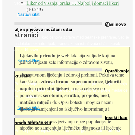
Liker od višanja, oraha … Najbolji domaći likeri
većina dijabetičara u kasnijem stadiju bolesti, jabuke ...
(10.543)
Nastavi čitati
O
Maslinovo
ulje sprječava moždani udar
stranici
Maslinovo ulje, kao osnova zdrave mediteranske prehrane, već je
nadaleko poznato. Ipak, francuski su istraživači otišli i korak
dalje. Njihovo ...
Ljekovita priroda
je web lokacija za ljude koji na
jednom mjestu žele informacije o zdravom životu,
Nastavi čitati
Oprašivanje
alternativnom liječenju i zdravoj prehrani. Pokriva teme
krušaka
zdrava hrana
supernamirnice
ljekoviti
kao što su:
,
,
Pri podizanju nasada kruške zanemaruje se problem oprašivanja
napitci
prirodni lijekovi
i
, a naći ćete sve i o
kukcima jer vlada uvjerenje da će krušku oprašiti pčele medarice
serotonin
sirutka
propolis
med
pojmovima:
,
,
,
,
(Apis mellifera). ...
matična mliječ
i dr. Opisi bolesti i mogući načini
Nastavi čitati
liječenja namijenjeni su isključivo informiranju i
Insekti kao
zdravstvenom prosvjećivanju opće populacije, te
hrana budućnosti
nipošto ne zamjenjuju liječničku dijagnozu ili liječenje.
Prema predviđanjima FAO-a do 2050. godine život 9 milijardi