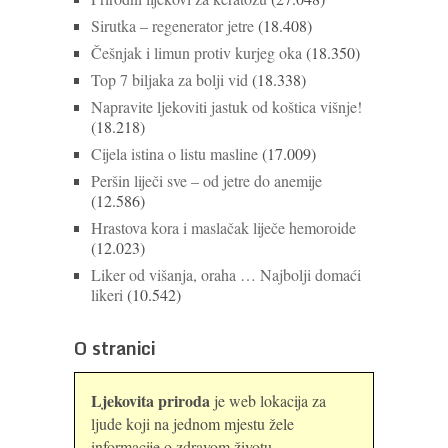
Sirutka – regenerator jetre
(18.408)
Češnjak i limun protiv kurjeg oka
(18.350)
Top 7 biljaka za bolji vid
(18.338)
Napravite ljekoviti jastuk od koštica višnje!
(18.218)
Cijela istina o listu masline
(17.009)
Peršin liječi sve – od jetre do anemije
(12.586)
Hrastova kora i maslačak liječe hemoroide
(12.023)
Liker od višanja, oraha … Najbolji domaći
likeri
(10.542)
O stranici
Ljekovita priroda
je web lokacija za
ljude koji na jednom mjestu žele
informacije o zdravom životu,