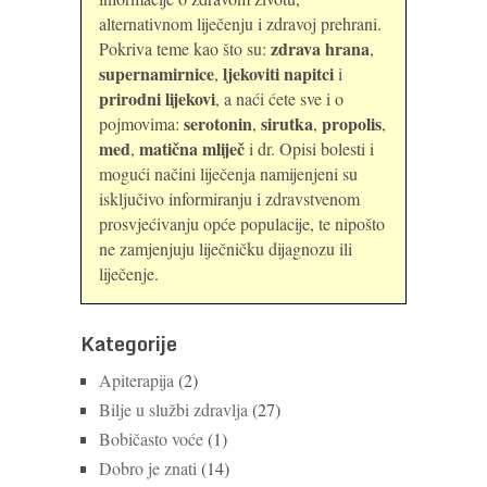
alternativnom liječenju i zdravoj prehrani.
zdrava hrana
Pokriva teme kao što su:
,
supernamirnice
ljekoviti napitci
,
i
prirodni lijekovi
, a naći ćete sve i o
serotonin
sirutka
propolis
pojmovima:
,
,
,
med
matična mliječ
,
i dr. Opisi bolesti i
mogući načini liječenja namijenjeni su
isključivo informiranju i zdravstvenom
prosvjećivanju opće populacije, te nipošto
ne zamjenjuju liječničku dijagnozu ili
liječenje.
Kategorije
Apiterapija
(2)
Bilje u službi zdravlja
(27)
Bobičasto voće
(1)
Dobro je znati
(14)