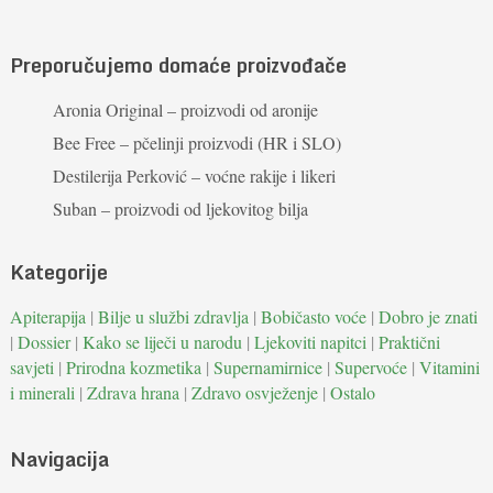
Preporučujemo domaće proizvođače
Aronia Original – proizvodi od aronije
Bee Free – pčelinji proizvodi (HR i SLO)
Destilerija Perković – voćne rakije i likeri
Suban – proizvodi od ljekovitog bilja
Kategorije
Apiterapija
|
Bilje u službi zdravlja
|
Bobičasto voće
|
Dobro je znati
|
Dossier
|
Kako se liječi u narodu
|
Ljekoviti napitci
|
Praktični
savjeti
|
Prirodna kozmetika
|
Supernamirnice
|
Supervoće
|
Vitamini
i minerali
|
Zdrava hrana
|
Zdravo osvježenje
|
Ostalo
Navigacija