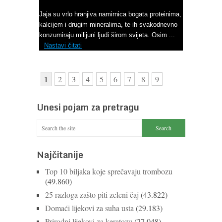
Ne bacajte ljuske jajeta
Jaja su vrlo hranjiva namirnica bogata proteinima,
kalcijem i drugim mineralima, te ih svakodnevno
konzumiraju milijuni ljudi širom svijeta. Osim ...
Nastavi čitati
1
2
3
4
5
6
7
8
9
Unesi pojam za pretragu
Najčitanije
Top 10 biljaka koje sprečavaju trombozu
(49.860)
25 razloga zašto piti zeleni čaj
(43.822)
Domaći lijekovi za suha usta
(29.183)
Prirodni lijekovi za keratozu
(27.048)