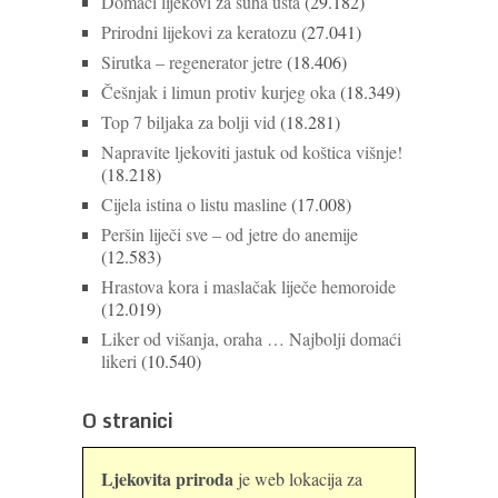
Domaći lijekovi za suha usta
(29.182)
Prirodni lijekovi za keratozu
(27.041)
Sirutka – regenerator jetre
(18.406)
Češnjak i limun protiv kurjeg oka
(18.349)
Top 7 biljaka za bolji vid
(18.281)
Napravite ljekoviti jastuk od koštica višnje!
(18.218)
Cijela istina o listu masline
(17.008)
Peršin liječi sve – od jetre do anemije
(12.583)
Hrastova kora i maslačak liječe hemoroide
(12.019)
Liker od višanja, oraha … Najbolji domaći
likeri
(10.540)
O stranici
Ljekovita priroda
je web lokacija za