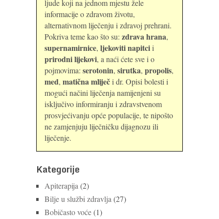
ljude koji na jednom mjestu žele
informacije o zdravom životu,
alternativnom liječenju i zdravoj prehrani.
zdrava hrana
Pokriva teme kao što su:
,
supernamirnice
ljekoviti napitci
,
i
prirodni lijekovi
, a naći ćete sve i o
serotonin
sirutka
propolis
pojmovima:
,
,
,
med
matična mliječ
,
i dr. Opisi bolesti i
mogući načini liječenja namijenjeni su
isključivo informiranju i zdravstvenom
prosvjećivanju opće populacije, te nipošto
ne zamjenjuju liječničku dijagnozu ili
liječenje.
Kategorije
Apiterapija
(2)
Bilje u službi zdravlja
(27)
Bobičasto voće
(1)