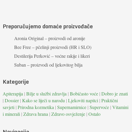
Preporučujemo domaće proizvođače
Aronia Original – proizvodi od aronije
Bee Free – pčelinji proizvodi (HR i SLO)
Destilerija Perković – voćne rakije i likeri
Suban – proizvodi od ljekovitog bilja
Kategorije
Apiterapija
|
Bilje u službi zdravlja
|
Bobičasto voće
|
Dobro je znati
|
Dossier
|
Kako se liječi u narodu
|
Ljekoviti napitci
|
Praktični
savjeti
|
Prirodna kozmetika
|
Supernamirnice
|
Supervoće
|
Vitamini
i minerali
|
Zdrava hrana
|
Zdravo osvježenje
|
Ostalo
Navigacija