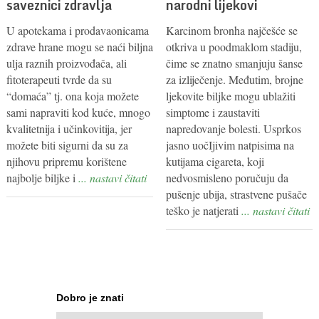
saveznici zdravlja
narodni lijekovi
U apotekama i prodavaonicama
Karcinom bronha najčešće se
zdrave hrane mogu se naći biljna
otkriva u poodmaklom stadiju,
ulja raznih proizvođača, ali
čime se znatno smanjuju šanse
fitoterapeuti tvrde da su
za izliječenje. Međutim, brojne
“domaća” tj. ona koja možete
ljekovite biljke mogu ublažiti
sami napraviti kod kuće, mnogo
simptome i zaustaviti
kvalitetnija i učinkovitija, jer
napredovanje bolesti. Usprkos
možete biti sigurni da su za
jasno uočIjivim natpisima na
njihovu pripremu korištene
kutijama cigareta, koji
najbolje biljke i
... nastavi čitati
nedvosmisleno poručuju da
pušenje ubija, strastvene pušače
teško je natjerati
... nastavi čitati
Dobro je znati