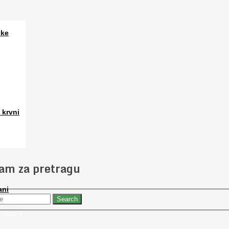
ske
a. Osim
 krvni
 slučajno
jam za pretragu
ani
 nabaviti
 ulazi u