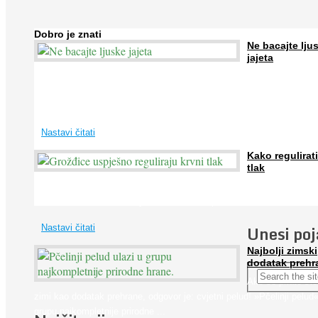
Dobro je znati
Ne bacajte lju
jajeta
Jaja su vrlo hranjiva namirnica bogata proteinima, kalcijem i drugim
mineralima, te ih svakodnevno konzumiraju milijuni ljudi širom svijet
...
Nastavi čitati
Kako regulirati
tlak
Iako je »visok krvni tlak« mnogo opasniji od niskog, »hipotenziju« ni
ne bi trebali zanemarivati jer također može prouzročiti ...
Unesi po
Nastavi čitati
Najbolji zimski
dodatak prehr
Ako se pitate što
zimi kao dodatak prehrane, odgovor je: cvjetni pelud! »Pčelinji pelud«
grupu najkompletnije prirodne ...