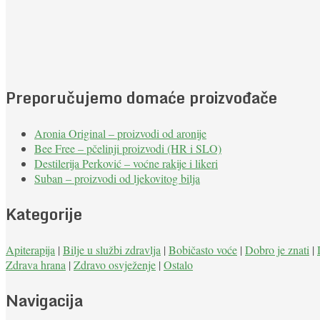
Preporučujemo domaće proizvođače
Aronia Original – proizvodi od aronije
Bee Free – pčelinji proizvodi (HR i SLO)
Destilerija Perković – voćne rakije i likeri
Suban – proizvodi od ljekovitog bilja
Kategorije
Apiterapija
|
Bilje u službi zdravlja
|
Bobičasto voće
|
Dobro je znati
|
Zdrava hrana
|
Zdravo osvježenje
|
Ostalo
Navigacija