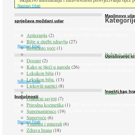
Nastavi čitati
Maslinovo ulje
Kategorij
sprječava moždani udar
Maslinovo ulje, kao osnova zdrave mediteranske prehrane, već je na
Apiterapija
(2)
poznato. Ipak, francuski su istraživači otišli i korak dalje. Njihovo ...
Bilje u službi zdravlja
(27)
Nastavi čitati
Bobičasto voće
(1)
Dobro je znati
(
Oprašivanje k
Dossier
(2)
Pri podizanju nasada kruške zanemaruje se problem oprašivanja kuk
Kako se liječi u narodu
(26)
vlada uvjerenje da će krušku oprašiti pčele medarice (Apis mellifera). 
Leksikon bilja
(1)
Leksikon bilja.
(13)
Nastavi čitati
Ljekoviti napitci
(8)
Ostalo
(5)
Insekti kao hr
budućnosti
Praktični savjeti
(7)
Prirodna kozmetika
(1)
Prema predviđanjima FAO-a do 2050. godine život 9 milijardi stanovn
Supernamirnice
(19)
Zemlje bit će ugrožen zbog gladi. Nadu (možda) nude insekti. ...
Supervoće
(6)
Nastavi čitati
Vitamini i minerali
(6)
Zdrava hrana
(18)