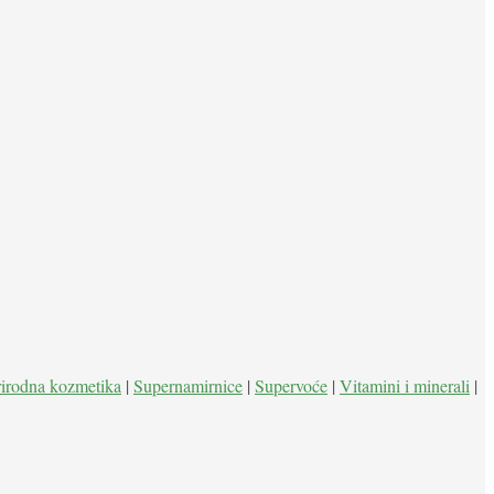
rirodna kozmetika
|
Supernamirnice
|
Supervoće
|
Vitamini i minerali
|