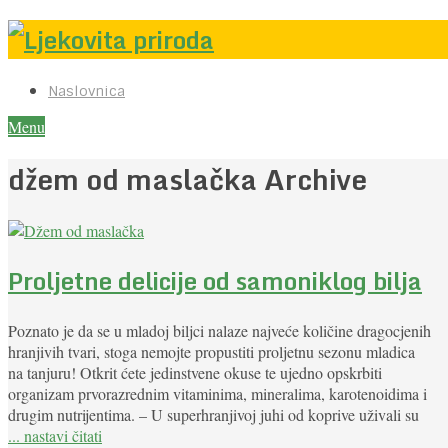
Naslovnica
Menu
džem od maslačka Archive
Proljetne delicije od samoniklog bilja
Poznato je da se u mladoj biljci nalaze najveće količine dragocjenih
hranjivih tvari, stoga nemojte propustiti proljetnu sezonu mladica
na tanjuru! Otkrit ćete jedinstvene okuse te ujedno opskrbiti
organizam prvorazrednim vitaminima, mineralima, karotenoidima i
drugim nutrijentima. – U superhranjivoj juhi od koprive uživali su
... nastavi čitati