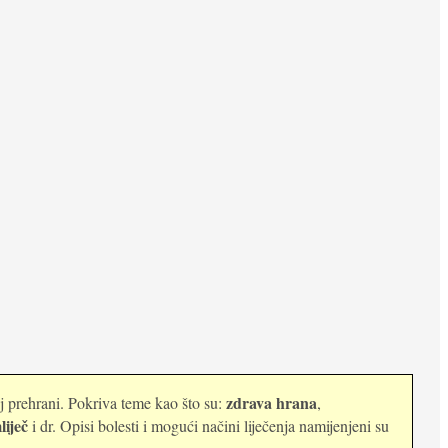
zdrava hrana
oj prehrani. Pokriva teme kao što su:
,
liječ
i dr. Opisi bolesti i mogući načini liječenja namijenjeni su