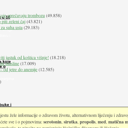
koje sprečavaju trombozu
(49.858)
t u 10
 piti zeleni čaj
(43.821)
 za suha usta
(29.183)
i stroge
dravu i
iti jastuk od koštica višnje!
(18.218)
a koje
istu masline
(17.009)
e o
e – od jetre do anemije
(12.585)
kiranjima
)
buke i
estu žele informacije o zdravom životu, alternativnom liječenju i zdrav
serotonin
sirutka
propolis
med
matična m
i ćete sve i o pojmovima:
,
,
,
,
ulacije, te nipošto ne zamjenjuju liječničku dijagnozu ili liječenje.