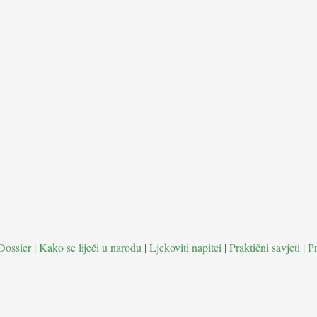
Dossier
|
Kako se liječi u narodu
|
Ljekoviti napitci
|
Praktični savjeti
|
P