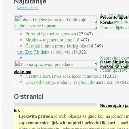
Najčitanije
Nastavi čitati
Top 10 biljaka 
Prevarite apeti
25 razloga zašto
koraka
Domaći lijekovi
Želudac teško trp
Prirodni lijekovi za keratozu
(27.047)
dijete i gladovanje, no srećom po nas može ga se lako zavarati. Nez
Sirutka – regenerator jetre
(18.407)
pretjeranu želju ...
Češnjak i limun protiv kurjeg oka
(18.349)
Top 7 biljaka za bolji vid
(18.322)
Nastavi čitati
Napravite ljekov
Osam činjenic
Cijela istina o l
možda ne znat
Peršin liječi sv
vlaknima
Hrastova kora i maslačak liječe hemoroide
(12.021)
Evo zašto su vlakna važna i zašto nas bombardiraju reklamama i pa
Liker od višanja, oraha … Najbolji domaći likeri
(10.542
u kojima obećavaju najviši postotak vlakana ... 1. Vlakna ...
O stranici
Nastavi čitati
Nevjerojatni ja
luk
Ljekovita priroda
je web lokacija za ljude koji na jednom mj
Muče li vas tegobe vezane uz srce, oči i živce, od kojih pati većina
supernamirnice
ljekoviti napitci
prirodni lijekovi
,
i
, a nać
dijabetičara u kasnijem stadiju bolesti, jabuke ...
isključivo informiranju i zdravstvenom prosvjećivanju opće pop