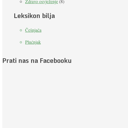
Zdravo osvježenje
(8)
Leksikon bilja
Češnjača
Plućnjak
Prati nas na Facebooku