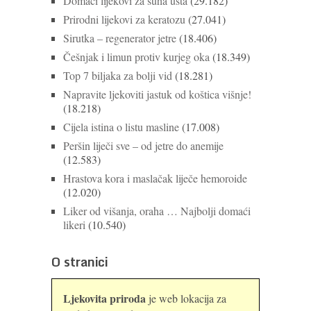
Domaći lijekovi za suha usta
(29.182)
Prirodni lijekovi za keratozu
(27.041)
Sirutka – regenerator jetre
(18.406)
Češnjak i limun protiv kurjeg oka
(18.349)
Top 7 biljaka za bolji vid
(18.281)
Napravite ljekoviti jastuk od koštica višnje!
(18.218)
Cijela istina o listu masline
(17.008)
Peršin liječi sve – od jetre do anemije
(12.583)
Hrastova kora i maslačak liječe hemoroide
(12.020)
Liker od višanja, oraha … Najbolji domaći
likeri
(10.540)
O stranici
Ljekovita priroda
je web lokacija za