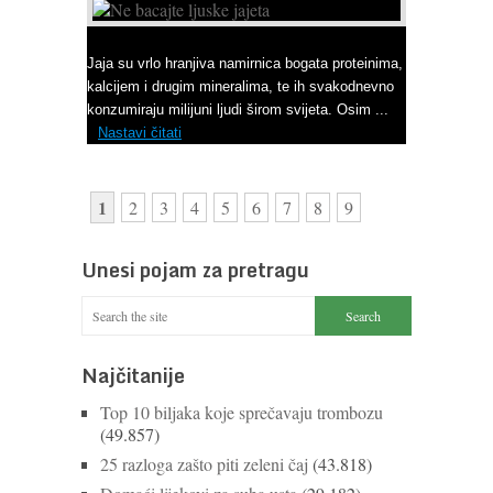
Ne bacajte ljuske jajeta
Jaja su vrlo hranjiva namirnica bogata proteinima,
kalcijem i drugim mineralima, te ih svakodnevno
konzumiraju milijuni ljudi širom svijeta. Osim ...
Nastavi čitati
1
2
3
4
5
6
7
8
9
Unesi pojam za pretragu
Najčitanije
Top 10 biljaka koje sprečavaju trombozu
(49.857)
25 razloga zašto piti zeleni čaj
(43.818)