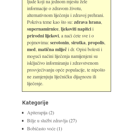
ljude koji na jednom mjestu žele
informacije o zdravom životu,
alternativnom liječenju i zdravoj prehrani.
zdrava hrana
Pokriva teme kao što su:
,
supernamirnice
ljekoviti napitci
,
i
prirodni lijekovi
, a naći ćete sve i o
serotonin
sirutka
propolis
pojmovima:
,
,
,
med
matična mliječ
,
i dr. Opisi bolesti i
mogući načini liječenja namijenjeni su
isključivo informiranju i zdravstvenom
prosvjećivanju opće populacije, te nipošto
ne zamjenjuju liječničku dijagnozu ili
liječenje.
Kategorije
Apiterapija
(2)
Bilje u službi zdravlja
(27)
Bobičasto voće
(1)