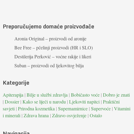
Preporučujemo domaće proizvođače
Aronia Original – proizvodi od aronije
Bee Free – pčelinji proizvodi (HR i SLO)
Destilerija Perković – voćne rakije i likeri
Suban – proizvodi od ljekovitog bilja
Kategorije
Apiterapija
|
Bilje u službi zdravlja
|
Bobičasto voće
|
Dobro je znati
|
Dossier
|
Kako se liječi u narodu
|
Ljekoviti napitci
|
Praktični
savjeti
|
Prirodna kozmetika
|
Supernamirnice
|
Supervoće
|
Vitamini
i minerali
|
Zdrava hrana
|
Zdravo osvježenje
|
Ostalo
Navigacija