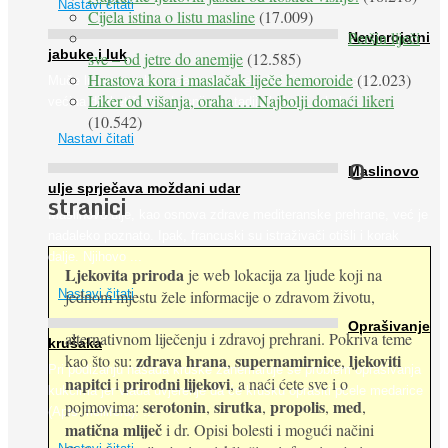
Nastavi čitati
Cijela istina o listu masline
(17.009)
Peršin liječi
Nevjerojatni
jabuke i luk
sve – od jetre do anemije
(12.585)
Hrastova kora i maslačak liječe hemoroide
(12.023)
Muče li vas tegobe vezane uz srce, oči i živce, od kojih pati
Liker od višanja, oraha … Najbolji domaći likeri
većina dijabetičara u kasnijem stadiju bolesti, jabuke ...
(10.542)
Nastavi čitati
O
Maslinovo
ulje sprječava moždani udar
stranici
Maslinovo ulje, kao osnova zdrave mediteranske prehrane, već je
nadaleko poznato. Ipak, francuski su istraživači otišli i korak
dalje. Njihovo ...
Ljekovita priroda
je web lokacija za ljude koji na
jednom mjestu žele informacije o zdravom životu,
Nastavi čitati
Oprašivanje
alternativnom liječenju i zdravoj prehrani. Pokriva teme
krušaka
zdrava hrana
supernamirnice
ljekoviti
kao što su:
,
,
Pri podizanju nasada kruške zanemaruje se problem oprašivanja
napitci
prirodni lijekovi
i
, a naći ćete sve i o
kukcima jer vlada uvjerenje da će krušku oprašiti pčele medarice
serotonin
sirutka
propolis
med
pojmovima:
,
,
,
,
(Apis mellifera). ...
matična mliječ
i dr. Opisi bolesti i mogući načini