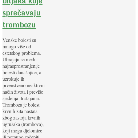
biljaka koje
sprečavaju
trombozu
Venske bolesti su
mnogo više od
estetskog problema.
Ubrajaju se među
najrasprostranjenije
bolesti današnjice, a
uzrokuje ih
prvenstveno neaktivni
način života i previše
sjedenja ili stajanja.
Tromboza je bolest
krvnih žila nastala
zbog zastoja krvnih
ugrušaka (trombova),
koji mogu djelomice
ili potpuno začepiti