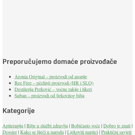
Preporučujemo domaće proizvođače
Aronia Original – proizvodi od aronije
Bee Free – pčelinji proizvodi (HR i SLO)
Destilerija Perković – voćne rakije i likeri
Suban – proizvodi od ljekovitog bilja
Kategorije
Apiterapija
|
Bilje u službi zdravlja
|
Bobičasto voće
|
Dobro je znati
|
Dossier
|
Kako se liječi u narodu
|
Ljekoviti napitci
|
Praktični savjeti