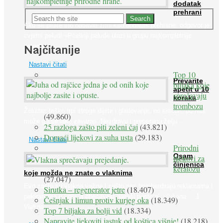
dodatak
prehrani
Ako se pitate što nabaviti zimi kao dodatak prehrane, odgovor je:
cvjetni pelud! »Pčelinji pelud« ulazi u grupu najkompletnije
Najčitanije
prirodne ...
Nastavi čitati
Top 10
Prevarite
biljaka koje
apetit u 10
sprečavaju
koraka
trombozu
Želudac teško trpi stroge dijete i gladovanje, no srećom po nas
(49.860)
može ga se lako zavarati. Nezdravu i pretjeranu želju ...
25 razloga zašto piti zeleni čaj
(43.821)
Domaći lijekovi za suha usta
(29.183)
Nastavi čitati
Prirodni
Osam
lijekovi za
činjenica
keratozu
koje možda ne znate o vlaknima
(27.047)
Evo zašto su vlakna važna i zašto nas bombardiraju reklamama i
Sirutka – regenerator jetre
(18.407)
pakiranjima u kojima obećavaju najviši postotak vlakana ... 1.
Češnjak i limun protiv kurjeg oka
(18.349)
Vlakna ...
Top 7 biljaka za bolji vid
(18.334)
Napravite ljekoviti jastuk od koštica višnje!
(18.218)