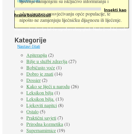
Nastavi čitati
liječenja namijenjeni su isključivo informiranju i
Insekti kao
zdravstvenom prosvjećivanju opće populacije, te
hrana budućnosti
nipošto ne zamjenjuju liječničku dijagnozu ili liječenje.
Prema predviđanjima FAO-a do 2050. godine život 9 milijardi
stanovnika Zemlje bit će ugrožen zbog gladi. Nadu (možda) nude
insekti. ...
Kategorije
Nastavi čitati
Apiterapija
(2)
Bilje u službi zdravlja
(27)
Bobičasto voće
(1)
Dobro je znati
(14)
Dossier
(2)
Kako se liječi u narodu
(26)
Leksikon bilja
(1)
Leksikon bilja.
(13)
Ljekoviti napitci
(8)
Ostalo
(5)
Praktični savjeti
(7)
Prirodna kozmetika
(1)
Supernamirnice
(19)