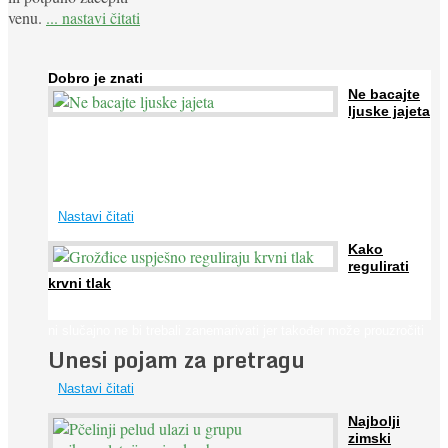
venu.
... nastavi čitati
Dobro je znati
Ne bacajte
ljuske jajeta
Jaja su vrlo hranjiva namirnica bogata proteinima, kalcijem i
drugim mineralima, te ih svakodnevno konzumiraju milijuni ljudi
širom svijeta. Osim ...
Nastavi čitati
Kako
regulirati
krvni tlak
Iako je »visok krvni tlak« mnogo opasniji od niskog, »hipotenziju«
ni slučajno ne bi trebali zanemarivati jer također može prouzročiti
Unesi pojam za pretragu
...
Nastavi čitati
Najbolji
zimski