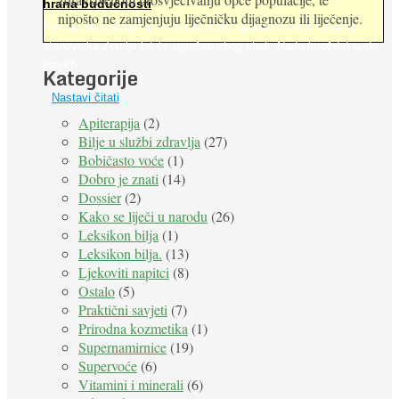
hrana budućnosti
nipošto ne zamjenjuju liječničku dijagnozu ili liječenje.
Prema predviđanjima FAO-a do 2050. godine život 9 milijardi
stanovnika Zemlje bit će ugrožen zbog gladi. Nadu (možda) nude
insekti. ...
Kategorije
Nastavi čitati
Apiterapija
(2)
Bilje u službi zdravlja
(27)
Bobičasto voće
(1)
Dobro je znati
(14)
Dossier
(2)
Kako se liječi u narodu
(26)
Leksikon bilja
(1)
Leksikon bilja.
(13)
Ljekoviti napitci
(8)
Ostalo
(5)
Praktični savjeti
(7)
Prirodna kozmetika
(1)
Supernamirnice
(19)
Supervoće
(6)
Vitamini i minerali
(6)