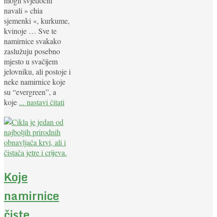
mogli svjedočiti
navali » chia
sjemenki «, kurkume,
kvinoje … Sve te
namirnice svakako
zaslužuju posebno
mjesto u svačijem
jelovniku, ali postoje i
neke namirnice koje
su “evergreen”, a
koje
... nastavi čitati
Koje
namirnice
čiste