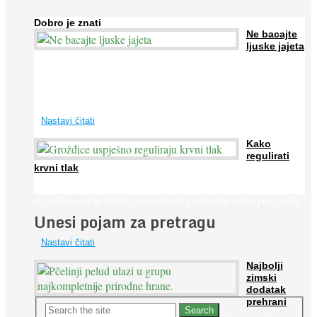
Dobro je znati
Ne bacajte
ljuske jajeta
Jaja su vrlo hranjiva namirnica bogata proteinima, kalcijem i
drugim mineralima, te ih svakodnevno konzumiraju milijuni ljudi
širom svijeta. Osim ...
Nastavi čitati
Kako
regulirati
krvni tlak
Iako je »visok krvni tlak« mnogo opasniji od niskog, »hipotenziju«
ni slučajno ne bi trebali zanemarivati jer također može prouzročiti
Unesi pojam za pretragu
...
Nastavi čitati
Najbolji
zimski
dodatak
prehrani