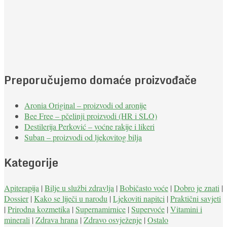
Preporučujemo domaće proizvođače
Aronia Original – proizvodi od aronije
Bee Free – pčelinji proizvodi (HR i SLO)
Destilerija Perković – voćne rakije i likeri
Suban – proizvodi od ljekovitog bilja
Kategorije
Apiterapija
|
Bilje u službi zdravlja
|
Bobičasto voće
|
Dobro je znati
|
Dossier
|
Kako se liječi u narodu
|
Ljekoviti napitci
|
Praktični savjeti
|
Prirodna kozmetika
|
Supernamirnice
|
Supervoće
|
Vitamini i
minerali
|
Zdrava hrana
|
Zdravo osvježenje
|
Ostalo