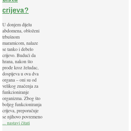
crijeva?
U donjem dijelu
abdomena, obloženi
trbušnom
maramicom, nalaze
se tanko i debelo
crijevo. Budući da
hrana, nakon što
prođe kroz želudac,
dospijeva u ova dva
organa – oni su od
velikog značenja za
funkcioniranje
organizma. Zbog što
boljeg funkcioniranja
crijeva, preporučuje
se njihovo povremeno
... nastavi čitati