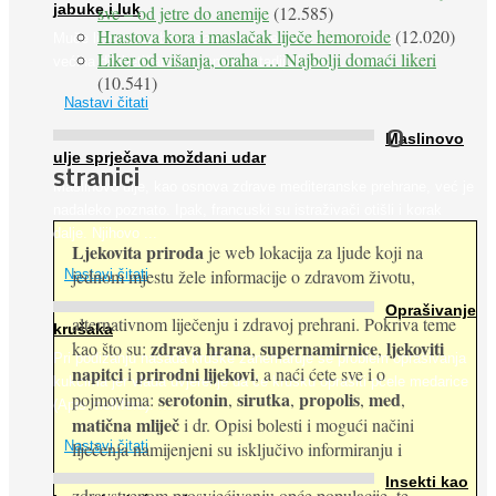
jabuke i luk
sve – od jetre do anemije
(12.585)
Hrastova kora i maslačak liječe hemoroide
(12.020)
Muče li vas tegobe vezane uz srce, oči i živce, od kojih pati
Liker od višanja, oraha … Najbolji domaći likeri
većina dijabetičara u kasnijem stadiju bolesti, jabuke ...
(10.541)
Nastavi čitati
O
Maslinovo
ulje sprječava moždani udar
stranici
Maslinovo ulje, kao osnova zdrave mediteranske prehrane, već je
nadaleko poznato. Ipak, francuski su istraživači otišli i korak
dalje. Njihovo ...
Ljekovita priroda
je web lokacija za ljude koji na
jednom mjestu žele informacije o zdravom životu,
Nastavi čitati
Oprašivanje
alternativnom liječenju i zdravoj prehrani. Pokriva teme
krušaka
zdrava hrana
supernamirnice
ljekoviti
kao što su:
,
,
Pri podizanju nasada kruške zanemaruje se problem oprašivanja
napitci
prirodni lijekovi
i
, a naći ćete sve i o
kukcima jer vlada uvjerenje da će krušku oprašiti pčele medarice
serotonin
sirutka
propolis
med
pojmovima:
,
,
,
,
(Apis mellifera). ...
matična mliječ
i dr. Opisi bolesti i mogući načini
Nastavi čitati
liječenja namijenjeni su isključivo informiranju i
Insekti kao
zdravstvenom prosvjećivanju opće populacije, te