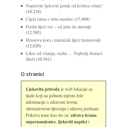
Napravite ljekoviti jastuk od koštica višnje!
(18.218)
Cijela istina o listu masline
(17.008)
Peršin liječi sve – od jetre do anemije
(12.585)
Hrastova kora i maslačak liječe hemoroide
(12.020)
Liker od višanja, oraha … Najbolji domaći
likeri
(10.541)
O stranici
Ljekovita priroda
je web lokacija za
ljude koji na jednom mjestu žele
informacije o zdravom životu,
alternativnom liječenju i zdravoj prehrani.
zdrava hrana
Pokriva teme kao što su:
,
supernamirnice
ljekoviti napitci
,
i