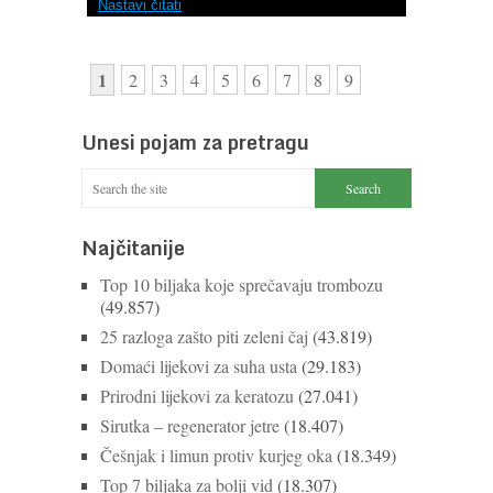
Nastavi čitati
1
2
3
4
5
6
7
8
9
Unesi pojam za pretragu
Najčitanije
Top 10 biljaka koje sprečavaju trombozu
(49.857)
25 razloga zašto piti zeleni čaj
(43.819)
Domaći lijekovi za suha usta
(29.183)
Prirodni lijekovi za keratozu
(27.041)
Sirutka – regenerator jetre
(18.407)
Češnjak i limun protiv kurjeg oka
(18.349)
Top 7 biljaka za bolji vid
(18.307)