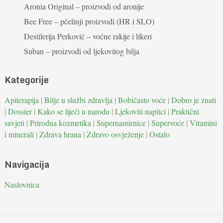
Aronia Original – proizvodi od aronije
Bee Free – pčelinji proizvodi (HR i SLO)
Destilerija Perković – voćne rakije i likeri
Suban – proizvodi od ljekovitog bilja
Kategorije
Apiterapija
|
Bilje u službi zdravlja
|
Bobičasto voće
|
Dobro je znati
|
Dossier
|
Kako se liječi u narodu
|
Ljekoviti napitci
|
Praktični
savjeti
|
Prirodna kozmetika
|
Supernamirnice
|
Supervoće
|
Vitamini
i minerali
|
Zdrava hrana
|
Zdravo osvježenje
|
Ostalo
Navigacija
Naslovnica