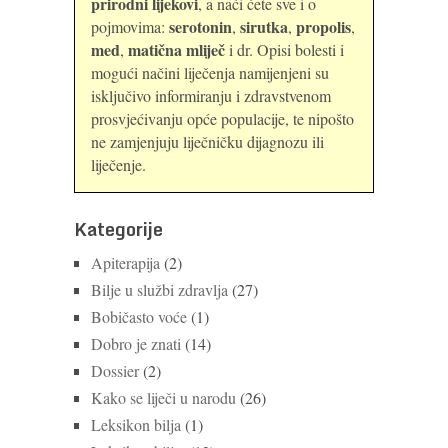
prirodni lijekovi
, a naći ćete sve i o
serotonin
sirutka
propolis
pojmovima:
,
,
,
med
matična mliječ
,
i dr. Opisi bolesti i
mogući načini liječenja namijenjeni su
isključivo informiranju i zdravstvenom
prosvjećivanju opće populacije, te nipošto
ne zamjenjuju liječničku dijagnozu ili
liječenje.
Kategorije
Apiterapija
(2)
Bilje u službi zdravlja
(27)
Bobičasto voće
(1)
Dobro je znati
(14)
Dossier
(2)
Kako se liječi u narodu
(26)
Leksikon bilja
(1)