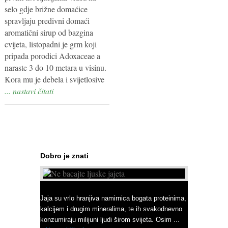
selo gdje brižne domaćice
spravljaju predivni domaći
aromatični sirup od bazgina
cvijeta, listopadni je grm koji
pripada porodici Adoxaceae a
naraste 3 do 10 metara u visinu.
Kora mu je debela i svijetlosive
... nastavi čitati
Dobro je znati
Ne bacajte ljuske jajeta
Jaja su vrlo hranjiva namirnica bogata proteinima,
kalcijem i drugim mineralima, te ih svakodnevno
konzumiraju milijuni ljudi širom svijeta. Osim ...