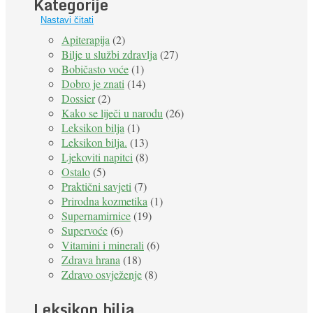
Kategorije
Nastavi čitati
Apiterapija
(2)
Bilje u službi zdravlja
(27)
Bobičasto voće
(1)
Dobro je znati
(14)
Dossier
(2)
Kako se liječi u narodu
(26)
Leksikon bilja
(1)
Leksikon bilja.
(13)
Ljekoviti napitci
(8)
Ostalo
(5)
Praktični savjeti
(7)
Prirodna kozmetika
(1)
Supernamirnice
(19)
Supervoće
(6)
Vitamini i minerali
(6)
Zdrava hrana
(18)
Zdravo osvježenje
(8)
Leksikon bilja