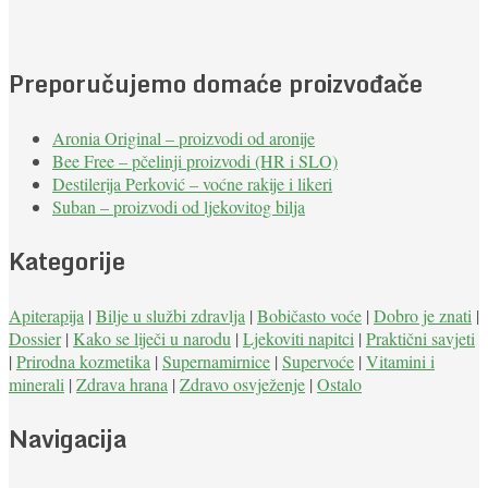
Preporučujemo domaće proizvođače
Aronia Original – proizvodi od aronije
Bee Free – pčelinji proizvodi (HR i SLO)
Destilerija Perković – voćne rakije i likeri
Suban – proizvodi od ljekovitog bilja
Kategorije
Apiterapija
|
Bilje u službi zdravlja
|
Bobičasto voće
|
Dobro je znati
|
Dossier
|
Kako se liječi u narodu
|
Ljekoviti napitci
|
Praktični savjeti
|
Prirodna kozmetika
|
Supernamirnice
|
Supervoće
|
Vitamini i
minerali
|
Zdrava hrana
|
Zdravo osvježenje
|
Ostalo
Navigacija