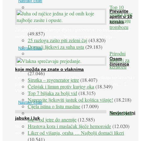
Nastavi čitati
Top 10
Prevarite
biljaka koje
apetit u 10
sprečavaju
koraka
trombozu
Želudac teško trpi stroge dijete i gladovanje, no srećom po nas
(49.857)
može ga se lako zavarati. Nezdravu i pretjeranu želju ...
25 razloga zašto piti zeleni čaj
(43.820)
Domaći lijekovi za suha usta
(29.183)
Nastavi čitati
Prirodni
Osam
lijekovi za
činjenica
keratozu
koje možda ne znate o vlaknima
(27.046)
Evo zašto su vlakna važna i zašto nas bombardiraju reklamama i
Sirutka – regenerator jetre
(18.407)
pakiranjima u kojima obećavaju najviši postotak vlakana ... 1.
Češnjak i limun protiv kurjeg oka
(18.349)
Vlakna ...
Top 7 biljaka za bolji vid
(18.315)
Napravite ljekoviti jastuk od koštica višnje!
(18.218)
Nastavi čitati
Cijela istina o listu masline
(17.009)
Peršin liječi
Nevjerojatni
jabuke i luk
sve – od jetre do anemije
(12.585)
Hrastova kora i maslačak liječe hemoroide
(12.020)
Muče li vas tegobe vezane uz srce, oči i živce, od kojih pati
Liker od višanja, oraha … Najbolji domaći likeri
većina dijabetičara u kasnijem stadiju bolesti, jabuke ...
(10.541)