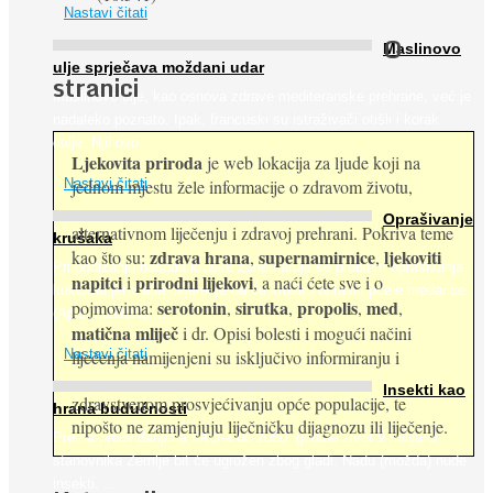
Nastavi čitati
O
Maslinovo
ulje sprječava moždani udar
stranici
Maslinovo ulje, kao osnova zdrave mediteranske prehrane, već je
nadaleko poznato. Ipak, francuski su istraživači otišli i korak
dalje. Njihovo ...
Ljekovita priroda
je web lokacija za ljude koji na
jednom mjestu žele informacije o zdravom životu,
Nastavi čitati
Oprašivanje
alternativnom liječenju i zdravoj prehrani. Pokriva teme
krušaka
zdrava hrana
supernamirnice
ljekoviti
kao što su:
,
,
Pri podizanju nasada kruške zanemaruje se problem oprašivanja
napitci
prirodni lijekovi
i
, a naći ćete sve i o
kukcima jer vlada uvjerenje da će krušku oprašiti pčele medarice
serotonin
sirutka
propolis
med
pojmovima:
,
,
,
,
(Apis mellifera). ...
matična mliječ
i dr. Opisi bolesti i mogući načini
Nastavi čitati
liječenja namijenjeni su isključivo informiranju i
Insekti kao
zdravstvenom prosvjećivanju opće populacije, te
hrana budućnosti
nipošto ne zamjenjuju liječničku dijagnozu ili liječenje.
Prema predviđanjima FAO-a do 2050. godine život 9 milijardi
stanovnika Zemlje bit će ugrožen zbog gladi. Nadu (možda) nude
insekti. ...