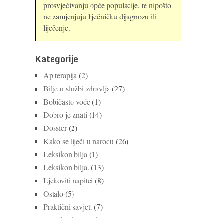
prosvjećivanju opće populacije, te nipošto
ne zamjenjuju liječničku dijagnozu ili
liječenje.
Kategorije
Apiterapija
(2)
Bilje u službi zdravlja
(27)
Bobičasto voće
(1)
Dobro je znati
(14)
Dossier
(2)
Kako se liječi u narodu
(26)
Leksikon bilja
(1)
Leksikon bilja.
(13)
Ljekoviti napitci
(8)
Ostalo
(5)
Praktični savjeti
(7)