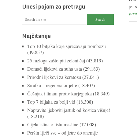
Unesi pojam za pretragu
jer
nast
Najčitanije
Top 10 biljaka koje sprečavaju trombozu
(49.857)
25 razloga zašto piti zeleni čaj
(43.819)
Domaći lijekovi za suha usta
(29.183)
Prirodni lijekovi za keratozu
(27.041)
Sirutka – regenerator jetre
(18.407)
Češnjak i limun protiv kurjeg oka
(18.349)
Top 7 biljaka za bolji vid
(18.308)
Napravite ljekoviti jastuk od koštica višnje!
(18.218)
Cijela istina o listu masline
(17.008)
Peršin liječi sve – od jetre do anemije