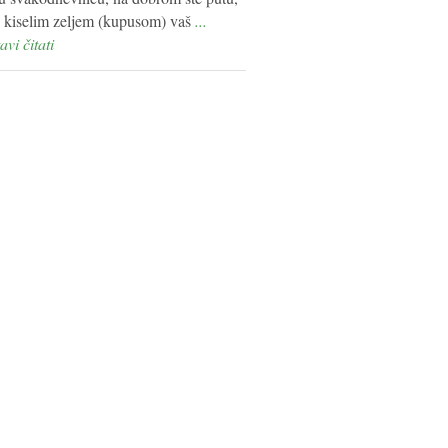
 s kiselim zeljem (kupusom) vaš
...
avi čitati