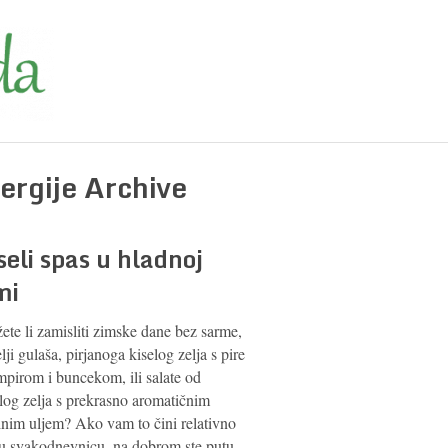
lergije Archive
seli spas u hladnoj
mi
te li zamisliti zimske dane bez sarme,
lji gulaša, pirjanoga kiselog zelja s pire
mpirom i buncekom, ili salate od
log zelja s prekrasno aromatičnim
inim uljem? Ako vam to čini relativno
tu svakodnevnicu, na dobrom ste putu,