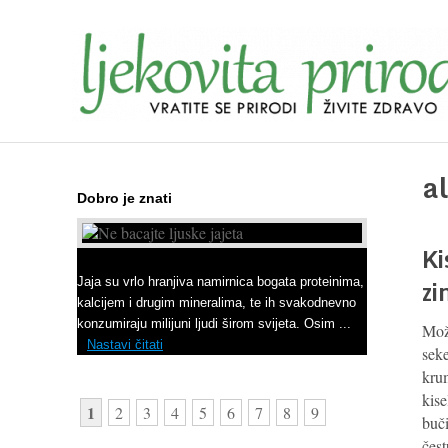
a
Dobro je znati
Ki
Ne bacajte ljuske jajeta
zi
Jaja su vrlo hranjiva namirnica bogata proteinima,
kalcijem i drugim mineralima, te ih svakodnevno
konzumiraju milijuni ljudi širom svijeta. Osim ...
Može
Nastavi čitati
seke
kru
kise
1
2
3
4
5
6
7
8
9
buč
čes