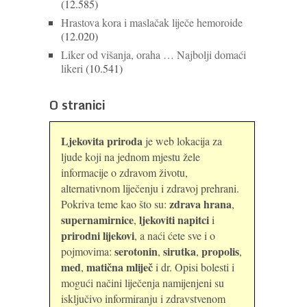
(12.585)
Hrastova kora i maslačak liječe hemoroide
(12.020)
Liker od višanja, oraha … Najbolji domaći
likeri
(10.541)
O stranici
Ljekovita priroda
je web lokacija za
ljude koji na jednom mjestu žele
informacije o zdravom životu,
alternativnom liječenju i zdravoj prehrani.
zdrava hrana
Pokriva teme kao što su:
,
supernamirnice
ljekoviti napitci
,
i
prirodni lijekovi
, a naći ćete sve i o
serotonin
sirutka
propolis
pojmovima:
,
,
,
med
matična mliječ
,
i dr. Opisi bolesti i
mogući načini liječenja namijenjeni su
isključivo informiranju i zdravstvenom