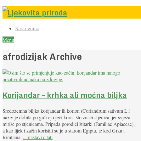
Naslovnica
Menu
afrodizijak Archive
Korijandar – krhka ali moćna biljka
Sredozemna biljka korijandar ili korion (Coriandrum sativum L.)
naziv je dobila po grčkoj riječi koris, što znači stjenica, jer svježa
miriše po stjenicama. Pripada porodici štitarki (Familiae Apiaceae),
a kao lijek i začin koristili su je u starom Egiptu, te kod Grka i
Rimljana.
... nastavi čitati