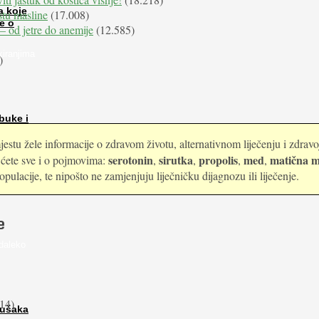
a koje
istu masline
(17.008)
e o
e – od jetre do anemije
(12.585)
kiranjima
)
buke i
estu žele informacije o zdravom životu, alternativnom liječenju i zdrav
serotonin
sirutka
propolis
med
matična m
i ćete sve i o pojmovima:
,
,
,
,
ulacije, te nipošto ne zamjenjuju liječničku dijagnozu ili liječenje.
e
daleko
14)
rušaka