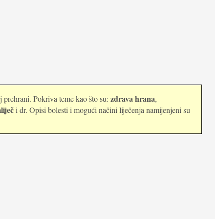
zdrava hrana
oj prehrani. Pokriva teme kao što su:
,
liječ
i dr. Opisi bolesti i mogući načini liječenja namijenjeni su