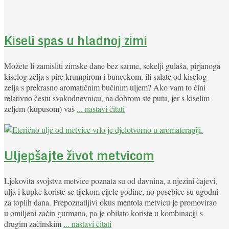
Kiseli spas u hladnoj zimi
Možete li zamisliti zimske dane bez sarme, sekelji gulaša, pirjanoga
kiselog zelja s pire krumpirom i buncekom, ili salate od kiselog
zelja s prekrasno aromatičnim bučinim uljem? Ako vam to čini
relativno čestu svakodnevnicu, na dobrom ste putu, jer s kiselim
zeljem (kupusom) vaš
... nastavi čitati
Uljepšajte život metvicom
Ljekovita svojstva metvice poznata su od davnina, a njezini čajevi,
ulja i kupke koriste se tijekom cijele godine, no posebice su ugodni
za toplih dana. Prepoznatljivi okus mentola metvicu je promovirao
u omiljeni začin gurmana, pa je obilato koriste u kombinaciji s
drugim začinskim
... nastavi čitati