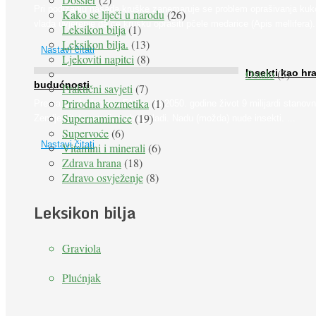
Pri podizanju nasada kruške zanemaruje se problem oprašivanja kuk
Kako se liječi u narodu
(26)
vlada uvjerenje da će krušku oprašiti pčele medarice (Apis mellifera). 
Leksikon bilja
(1)
Leksikon bilja.
(13)
Nastavi čitati
Ljekoviti napitci
(8)
Ostalo
(5)
Insekti kao hr
budućnosti
Praktični savjeti
(7)
Prirodna kozmetika
(1)
Prema predviđanjima FAO-a do 2050. godine život 9 milijardi stanovn
Supernamirnice
(19)
Zemlje bit će ugrožen zbog gladi. Nadu (možda) nude insekti. ...
Supervoće
(6)
Nastavi čitati
Vitamini i minerali
(6)
Zdrava hrana
(18)
Zdravo osvježenje
(8)
Leksikon bilja
Graviola
Plućnjak