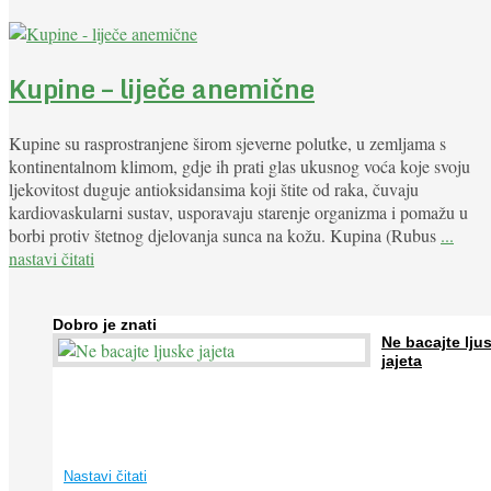
Kupine – liječe anemične
Kupine su rasprostranjene širom sjeverne polutke, u zemljama s
kontinentalnom klimom, gdje ih prati glas ukusnog voća koje svoju
ljekovitost duguje antioksidansima koji štite od raka, čuvaju
kardiovaskularni sustav, usporavaju starenje organizma i pomažu u
borbi protiv štetnog djelovanja sunca na kožu. Kupina (Rubus
...
nastavi čitati
Dobro je znati
Ne bacajte lju
jajeta
Jaja su vrlo hranjiva namirnica bogata proteinima, kalcijem i drugim
mineralima, te ih svakodnevno konzumiraju milijuni ljudi širom svijet
...
Nastavi čitati