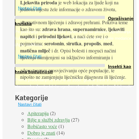
Ljekovita priroda
je web lokacija za ljude koji na
jednom mjestu žele informacije o zdravom životu,
Nastavi čitati
Oprašivanje
alternativnom liječenju i zdravoj prehrani. Pokriva teme
krušaka
zdrava hrana
supernamirnice
ljekoviti
kao što su:
,
,
Pri podizanju nasada kruške zanemaruje se problem oprašivanja
napitci
prirodni lijekovi
i
, a naći ćete sve i o
kukcima jer vlada uvjerenje da će krušku oprašiti pčele medarice
serotonin
sirutka
propolis
med
pojmovima:
,
,
,
,
(Apis mellifera). ...
matična mliječ
i dr. Opisi bolesti i mogući načini
Nastavi čitati
liječenja namijenjeni su isključivo informiranju i
Insekti kao
zdravstvenom prosvjećivanju opće populacije, te
hrana budućnosti
nipošto ne zamjenjuju liječničku dijagnozu ili liječenje.
Prema predviđanjima FAO-a do 2050. godine život 9 milijardi
stanovnika Zemlje bit će ugrožen zbog gladi. Nadu (možda) nude
insekti. ...
Kategorije
Nastavi čitati
Apiterapija
(2)
Bilje u službi zdravlja
(27)
Bobičasto voće
(1)
Dobro je znati
(14)