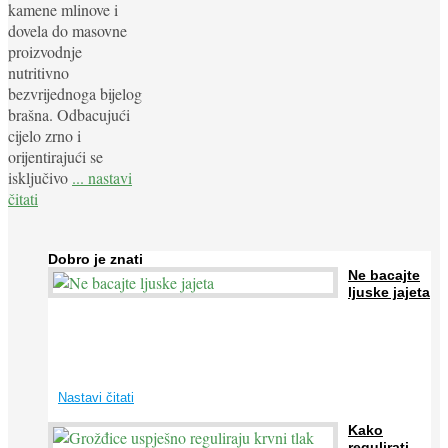
kamene mlinove i
dovela do masovne
proizvodnje
nutritivno
bezvrijednoga bijelog
brašna. Odbacujući
cijelo zrno i
orijentirajući se
isključivo
... nastavi
čitati
Dobro je znati
Ne bacajte
ljuske jajeta
Jaja su vrlo hranjiva namirnica bogata proteinima, kalcijem i
drugim mineralima, te ih svakodnevno konzumiraju milijuni ljudi
širom svijeta. Osim ...
Nastavi čitati
Kako
regulirati