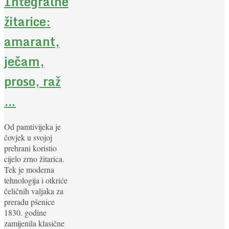
Integralne
žitarice:
amarant,
ječam,
proso, raž
…
Od pamtivijeka je
čovjek u svojoj
prehrani koristio
cijelo zrno žitarica.
Tek je moderna
tehnologija i otkriće
čeličnih valjaka za
preradu pšenice
1830. godine
zamijenila klasične