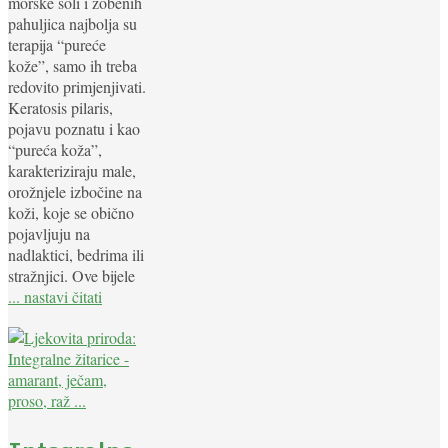
morske soli i zobenih
pahuljica najbolja su
terapija “pureće
kože”, samo ih treba
redovito primjenjivati.
Keratosis pilaris,
pojavu poznatu i kao
“pureća koža”,
karakteriziraju male,
orožnjele izbočine na
koži, koje se obično
pojavljuju na
nadlaktici, bedrima ili
stražnjici. Ove bijele
... nastavi čitati