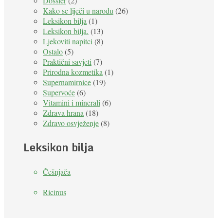
Dossier
(2)
Kako se liječi u narodu
(26)
Leksikon bilja
(1)
Leksikon bilja.
(13)
Ljekoviti napitci
(8)
Ostalo
(5)
Praktični savjeti
(7)
Prirodna kozmetika
(1)
Supernamirnice
(19)
Supervoće
(6)
Vitamini i minerali
(6)
Zdrava hrana
(18)
Zdravo osvježenje
(8)
Leksikon bilja
Češnjača
Ricinus