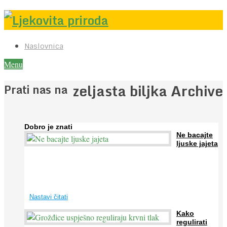
Naslovnica
Menu
zeljasta biljka Archive
Prati nas na
Dobro je znati
Ne bacajte
ljuske jajeta
Jaja su vrlo hranjiva namirnica bogata proteinima, kalcijem i
drugim mineralima, te ih svakodnevno konzumiraju milijuni ljudi
širom svijeta. Osim ...
Nastavi čitati
Kako
regulirati