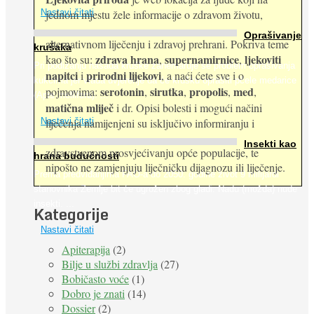
jednom mjestu žele informacije o zdravom životu,
Nastavi čitati
Oprašivanje
alternativnom liječenju i zdravoj prehrani. Pokriva teme
krušaka
zdrava hrana
supernamirnice
ljekoviti
kao što su:
,
,
Pri podizanju nasada kruške zanemaruje se problem oprašivanja
napitci
prirodni lijekovi
i
, a naći ćete sve i o
kukcima jer vlada uvjerenje da će krušku oprašiti pčele medarice
serotonin
sirutka
propolis
med
pojmovima:
,
,
,
,
(Apis mellifera). ...
matična mliječ
i dr. Opisi bolesti i mogući načini
Nastavi čitati
liječenja namijenjeni su isključivo informiranju i
Insekti kao
zdravstvenom prosvjećivanju opće populacije, te
hrana budućnosti
nipošto ne zamjenjuju liječničku dijagnozu ili liječenje.
Prema predviđanjima FAO-a do 2050. godine život 9 milijardi
stanovnika Zemlje bit će ugrožen zbog gladi. Nadu (možda) nude
insekti. ...
Kategorije
Nastavi čitati
Apiterapija
(2)
Bilje u službi zdravlja
(27)
Bobičasto voće
(1)
Dobro je znati
(14)
Dossier
(2)