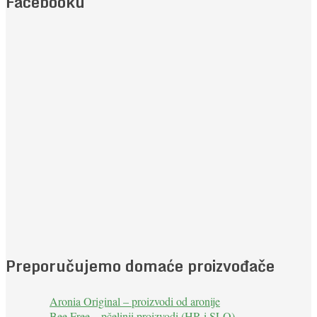
Facebooku
Preporučujemo domaće proizvođače
Aronia Original – proizvodi od aronije
Bee Free – pčelinji proizvodi (HR i SLO)