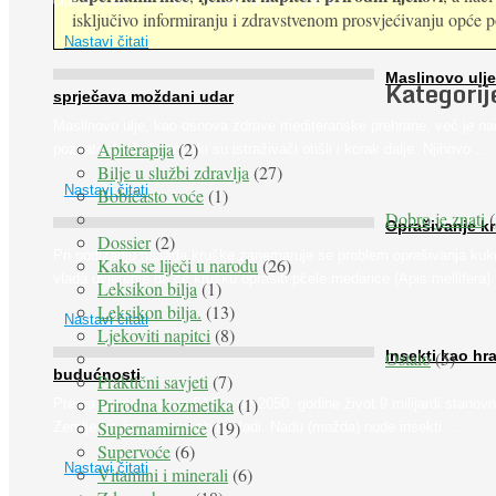
dijabetičara u kasnijem stadiju bolesti, jabuke ...
isključivo informiranju i zdravstvenom prosvjećivanju opće pop
Nastavi čitati
Maslinovo ulje
Kategorij
sprječava moždani udar
Maslinovo ulje, kao osnova zdrave mediteranske prehrane, već je na
Apiterapija
(2)
poznato. Ipak, francuski su istraživači otišli i korak dalje. Njihovo ...
Bilje u službi zdravlja
(27)
Nastavi čitati
Bobičasto voće
(1)
Dobro je znati
(
Oprašivanje k
Dossier
(2)
Pri podizanju nasada kruške zanemaruje se problem oprašivanja kuk
Kako se liječi u narodu
(26)
vlada uvjerenje da će krušku oprašiti pčele medarice (Apis mellifera). 
Leksikon bilja
(1)
Leksikon bilja.
(13)
Nastavi čitati
Ljekoviti napitci
(8)
Ostalo
(5)
Insekti kao hr
budućnosti
Praktični savjeti
(7)
Prirodna kozmetika
(1)
Prema predviđanjima FAO-a do 2050. godine život 9 milijardi stanovn
Supernamirnice
(19)
Zemlje bit će ugrožen zbog gladi. Nadu (možda) nude insekti. ...
Supervoće
(6)
Nastavi čitati
Vitamini i minerali
(6)