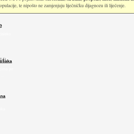
ulacije, te nipošto ne zamjenjuju liječničku dijagnozu ili liječenje.
e
daleko
14)
rušaka
cima jer
...
ana
ika