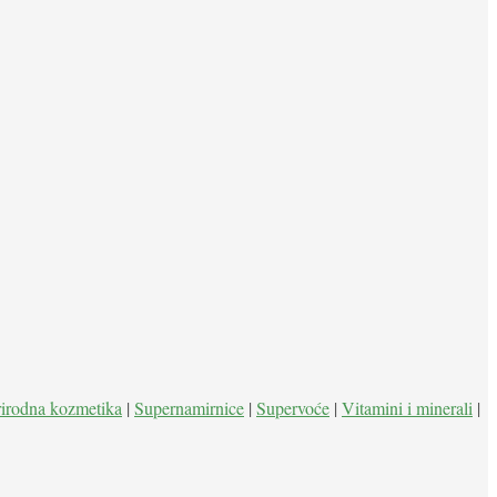
rirodna kozmetika
|
Supernamirnice
|
Supervoće
|
Vitamini i minerali
|