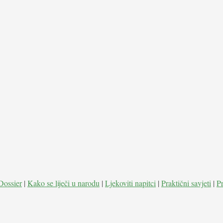
Dossier
|
Kako se liječi u narodu
|
Ljekoviti napitci
|
Praktični savjeti
|
P