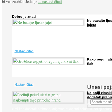
bi vas zaobići. Jedenje
... nastavi čitati
Dobro je znati
Ne bacajte lju
jajeta
Jaja su vrlo hranjiva namirnica bogata proteinima, kalcijem i drugim
mineralima, te ih svakodnevno konzumiraju milijuni ljudi širom svijet
...
Nastavi čitati
Kako regulirati
tlak
Iako je »visok krvni tlak« mnogo opasniji od niskog, »hipotenziju« ni
ne bi trebali zanemarivati jer također može prouzročiti ...
Unesi po
Nastavi čitati
Najbolji zimski
dodatak prehr
Ako se pitate što
zimi kao dodatak prehrane, odgovor je: cvjetni pelud! »Pčelinji pelud«