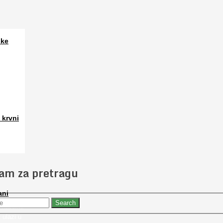
ske
a. Osim
 krvni
 slučajno
jam za pretragu
ani
 nabaviti
 ulazi u