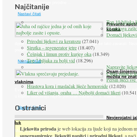
grupu najkompletnije prirodne ...
Najčitanije
Nastavi čitati
Top 10 biljaka 
Prevarite apeti
25 razloga zašto
koraka
Domaći lijekovi
Želudac teško trp
Prirodni lijekovi za keratozu
(27.041)
dijete i gladovanje, no srećom po nas može ga se lako zavarati. Nez
Sirutka – regenerator jetre
(18.407)
pretjeranu želju ...
Češnjak i limun protiv kurjeg oka
(18.349)
Top 7 biljaka za bolji vid
(18.296)
Nastavi čitati
Napravite ljekov
Osam činjenic
Cijela istina o l
možda ne znat
Peršin liječi sv
vlaknima
Hrastova kora i maslačak liječe hemoroide
(12.020)
Evo zašto su vlakna važna i zašto nas bombardiraju reklamama i pa
Liker od višanja, oraha … Najbolji domaći likeri
(10.541
u kojima obećavaju najviši postotak vlakana ... 1. Vlakna ...
O stranici
Nastavi čitati
Nevjerojatni ja
luk
Ljekovita priroda
je web lokacija za ljude koji na jednom mj
Muče li vas tegobe vezane uz srce, oči i živce, od kojih pati većina
supernamirnice
ljekoviti napitci
prirodni lijekovi
,
i
, a nać