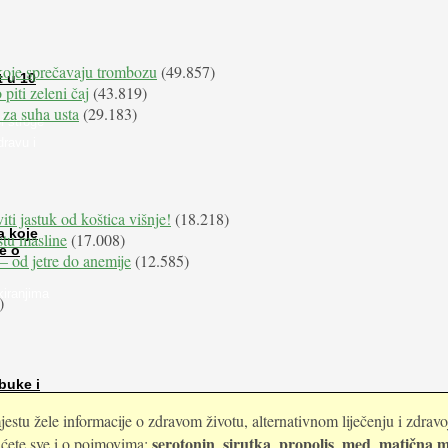
koje sprečavaju trombozu
(49.857)
t u 10
 piti zeleni čaj
(43.819)
 za suha usta
(29.183)
i stroge
dravu i
iti jastuk od koštica višnje!
(18.218)
a koje
istu masline
(17.008)
e o
e – od jetre do anemije
(12.585)
kiranjima
)
buke i
estu žele informacije o zdravom životu, alternativnom liječenju i zdrav
serotonin
sirutka
propolis
med
matična m
i ćete sve i o pojmovima:
,
,
,
,