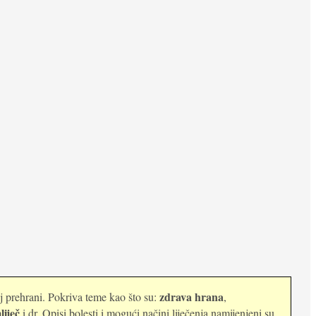
zdrava hrana
oj prehrani. Pokriva teme kao što su:
,
liječ
i dr. Opisi bolesti i mogući načini liječenja namijenjeni su