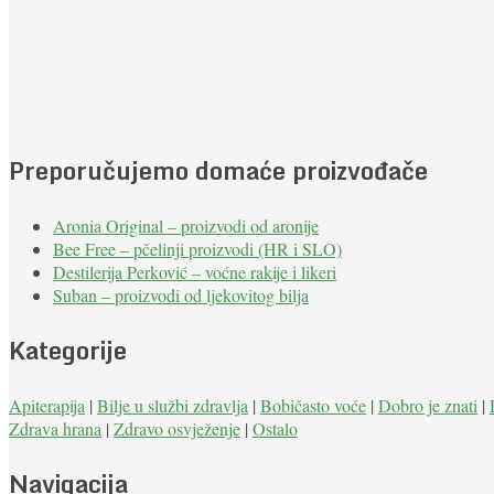
Preporučujemo domaće proizvođače
Aronia Original – proizvodi od aronije
Bee Free – pčelinji proizvodi (HR i SLO)
Destilerija Perković – voćne rakije i likeri
Suban – proizvodi od ljekovitog bilja
Kategorije
Apiterapija
|
Bilje u službi zdravlja
|
Bobičasto voće
|
Dobro je znati
|
Zdrava hrana
|
Zdravo osvježenje
|
Ostalo
Navigacija