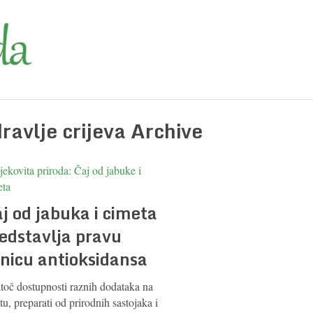
dravlje crijeva Archive
j od jabuka i cimeta
edstavlja pravu
znicu antioksidansa
toč dostupnosti raznih dodataka na
štu, preparati od prirodnih sastojaka i