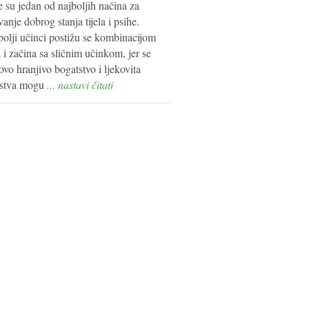
e su jedan od najboljih načina za
anje dobrog stanja tijela i psihe.
bolji učinci postižu se kombinacijom
a i začina sa sličnim učinkom, jer se
ovo hranjivo bogatstvo i ljekovita
jstva mogu
... nastavi čitati