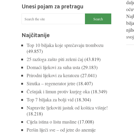
dalj
Unesi pojam za pretragu
očuv
Naj
bilj
njih
Najčitanije
svo
Top 10 biljaka koje sprečavaju trombozu
(49.857)
25 razloga zašto piti zeleni čaj
(43.819)
Domaći lijekovi za suha usta
(29.183)
Prirodni lijekovi za keratozu
(27.041)
Sirutka – regenerator jetre
(18.407)
Češnjak i limun protiv kurjeg oka
(18.349)
Top 7 biljaka za bolji vid
(18.304)
Napravite ljekoviti jastuk od koštica višnje!
(18.218)
Cijela istina o listu masline
(17.008)
Peršin liječi sve – od jetre do anemije