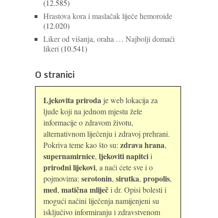
(12.585)
Hrastova kora i maslačak liječe hemoroide
(12.020)
Liker od višanja, oraha … Najbolji domaći
likeri
(10.541)
O stranici
Ljekovita priroda
je web lokacija za
ljude koji na jednom mjestu žele
informacije o zdravom životu,
alternativnom liječenju i zdravoj prehrani.
zdrava hrana
Pokriva teme kao što su:
,
supernamirnice
ljekoviti napitci
,
i
prirodni lijekovi
, a naći ćete sve i o
serotonin
sirutka
propolis
pojmovima:
,
,
,
med
matična mliječ
,
i dr. Opisi bolesti i
mogući načini liječenja namijenjeni su
isključivo informiranju i zdravstvenom