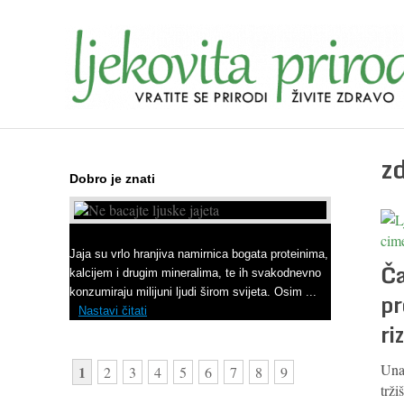
z
Dobro je znati
Ne bacajte ljuske jajeta
Jaja su vrlo hranjiva namirnica bogata proteinima,
Ča
kalcijem i drugim mineralima, te ih svakodnevno
konzumiraju milijuni ljudi širom svijeta. Osim ...
pr
Nastavi čitati
ri
Una
1
2
3
4
5
6
7
8
9
trži