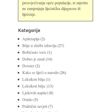
prosvjećivanju opće populacije, te nipošto
ne zamjenjuju liječničku dijagnozu ili
liječenje.
Kategorije
Apiterapija
(2)
Bilje u službi zdravlja
(27)
Bobičasto voće
(1)
Dobro je znati
(14)
Dossier
(2)
Kako se liječi u narodu
(26)
Leksikon bilja
(1)
Leksikon bilja.
(13)
Ljekoviti napitci
(8)
Ostalo
(5)
Praktični savjeti
(7)