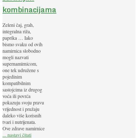
kombinacijama
Zeleni čaj, grah,
integralna riža,
paprika … Iako
bismo svaku od ovih
namirnica slobodno
mogli nazvati
supernamirnicom,
one tek udružene s
pojedinim
kompatibilnim
sastojcima iz drugog
voća ili povrća
pokazuju svoju pravu
vrijednost i pružaju
daleko više korisnih
tvari i nutrijenata.
Ove zdrave namirnice
... nastavi čitati