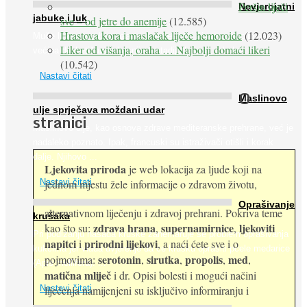
Peršin liječi
Nevjerojatni
jabuke i luk
sve – od jetre do anemije
(12.585)
Hrastova kora i maslačak liječe hemoroide
(12.023)
Muče li vas tegobe vezane uz srce, oči i živce, od kojih pati
Liker od višanja, oraha … Najbolji domaći likeri
većina dijabetičara u kasnijem stadiju bolesti, jabuke ...
(10.542)
Nastavi čitati
O
Maslinovo
ulje sprječava moždani udar
stranici
Maslinovo ulje, kao osnova zdrave mediteranske prehrane, već je
nadaleko poznato. Ipak, francuski su istraživači otišli i korak
dalje. Njihovo ...
Ljekovita priroda
je web lokacija za ljude koji na
jednom mjestu žele informacije o zdravom životu,
Nastavi čitati
Oprašivanje
alternativnom liječenju i zdravoj prehrani. Pokriva teme
krušaka
zdrava hrana
supernamirnice
ljekoviti
kao što su:
,
,
Pri podizanju nasada kruške zanemaruje se problem oprašivanja
napitci
prirodni lijekovi
i
, a naći ćete sve i o
kukcima jer vlada uvjerenje da će krušku oprašiti pčele medarice
serotonin
sirutka
propolis
med
pojmovima:
,
,
,
,
(Apis mellifera). ...
matična mliječ
i dr. Opisi bolesti i mogući načini
Nastavi čitati
liječenja namijenjeni su isključivo informiranju i