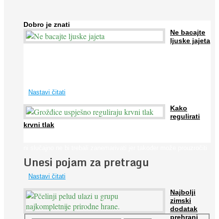
Dobro je znati
Ne bacajte
ljuske jajeta
Jaja su vrlo hranjiva namirnica bogata proteinima, kalcijem i
drugim mineralima, te ih svakodnevno konzumiraju milijuni ljudi
širom svijeta. Osim ...
Nastavi čitati
Kako
regulirati
krvni tlak
Iako je »visok krvni tlak« mnogo opasniji od niskog, »hipotenziju«
ni slučajno ne bi trebali zanemarivati jer također može prouzročiti
Unesi pojam za pretragu
...
Nastavi čitati
Najbolji
zimski
dodatak
prehrani