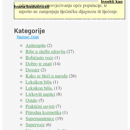
Insekti kao
zdravstvenom prosvjećivanju opće populacije, te
hrana budućnosti
nipošto ne zamjenjuju liječničku dijagnozu ili liječenje.
Prema predviđanjima FAO-a do 2050. godine život 9 milijardi
stanovnika Zemlje bit će ugrožen zbog gladi. Nadu (možda) nude
insekti. ...
Kategorije
Nastavi čitati
Apiterapija
(2)
Bilje u službi zdravlja
(27)
Bobičasto voće
(1)
Dobro je znati
(14)
Dossier
(2)
Kako se liječi u narodu
(26)
Leksikon bilja
(1)
Leksikon bilja.
(13)
Ljekoviti napitci
(8)
Ostalo
(5)
Praktični savjeti
(7)
Prirodna kozmetika
(1)
Supernamirnice
(19)
Supervoće
(6)