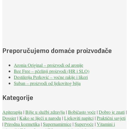
Preporučujemo domaće proizvođače
Aronia Original – proizvodi od aronije
Bee Free – pčelinji proizvodi (HR i SLO)
Destilerija Perković – voćne rakije i likeri
Suban – proizvodi od ljekovitog bilja
Kategorije
Apiterapija
|
Bilje u službi zdravlja
|
Bobičasto voće
|
Dobro je znati
|
Dossier
|
Kako se liječi u narodu
|
Ljekoviti napitci
|
Praktični savjeti
|
Prirodna kozmetika
|
Supernamirnice
|
Supervoće
|
Vitamini i