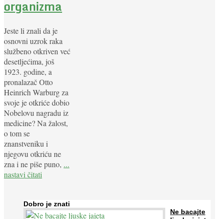
organizma
Jeste li znali da je
osnovni uzrok raka
službeno otkriven već
desetljećima, još
1923. godine, a
pronalazač Otto
Heinrich Warburg za
svoje je otkriće dobio
Nobelovu nagradu iz
medicine? Na žalost,
o tom se
znanstveniku i
njegovu otkriću ne
zna i ne piše puno,
...
nastavi čitati
Dobro je znati
Ne bacajte