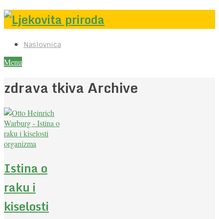
Naslovnica
Menu
zdrava tkiva Archive
Istina o
raku i
kiselosti