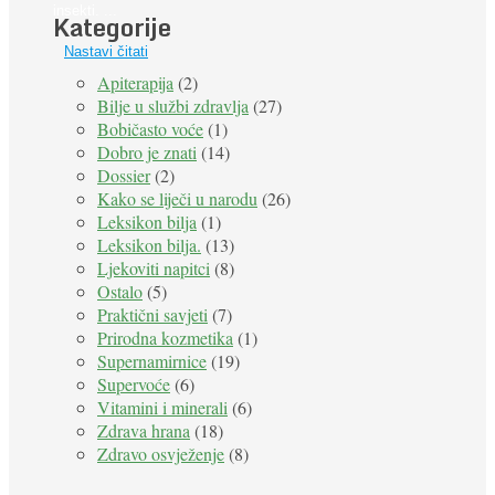
insekti. ...
Kategorije
Nastavi čitati
Apiterapija
(2)
Bilje u službi zdravlja
(27)
Bobičasto voće
(1)
Dobro je znati
(14)
Dossier
(2)
Kako se liječi u narodu
(26)
Leksikon bilja
(1)
Leksikon bilja.
(13)
Ljekoviti napitci
(8)
Ostalo
(5)
Praktični savjeti
(7)
Prirodna kozmetika
(1)
Supernamirnice
(19)
Supervoće
(6)
Vitamini i minerali
(6)
Zdrava hrana
(18)
Zdravo osvježenje
(8)