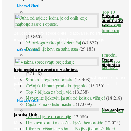
Nastavi čitati
Top 10
Prevarite
biljaka koje
apetit u 10
sprečavaju
koraka
trombozu
Želudac teško trpi stroge dijete i gladovanje, no srećom po nas
(49.860)
može ga se lako zavarati. Nezdravu i pretjeranu želju ...
25 razloga zašto piti zeleni čaj
(43.822)
Domaći lijekovi za suha usta
(29.183)
Nastavi čitati
Prirodni
Osam
lijekovi za
činjenica
keratozu
koje možda ne znate o vlaknima
(27.048)
Evo zašto su vlakna važna i zašto nas bombardiraju reklamama i
Sirutka – regenerator jetre
(18.408)
pakiranjima u kojima obećavaju najviši postotak vlakana ... 1.
Češnjak i limun protiv kurjeg oka
(18.350)
Vlakna ...
Top 7 biljaka za bolji vid
(18.338)
Napravite ljekoviti jastuk od koštica višnje!
(18.218)
Nastavi čitati
Cijela istina o listu masline
(17.009)
Peršin liječi
Nevjerojatni
jabuke i luk
sve – od jetre do anemije
(12.586)
Hrastova kora i maslačak liječe hemoroide
(12.023)
Muče li vas tegobe vezane uz srce, oči i živce, od kojih pati
Liker od višanja, oraha … Najbolji domaći likeri
većina dijabetičara u kasnijem stadiju bolesti, jabuke ...