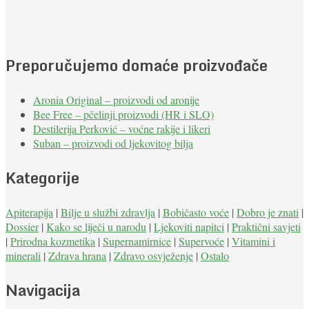
Preporučujemo domaće proizvođače
Aronia Original – proizvodi od aronije
Bee Free – pčelinji proizvodi (HR i SLO)
Destilerija Perković – voćne rakije i likeri
Suban – proizvodi od ljekovitog bilja
Kategorije
Apiterapija
|
Bilje u službi zdravlja
|
Bobičasto voće
|
Dobro je znati
|
Dossier
|
Kako se liječi u narodu
|
Ljekoviti napitci
|
Praktični savjeti
|
Prirodna kozmetika
|
Supernamirnice
|
Supervoće
|
Vitamini i
minerali
|
Zdrava hrana
|
Zdravo osvježenje
|
Ostalo
Navigacija