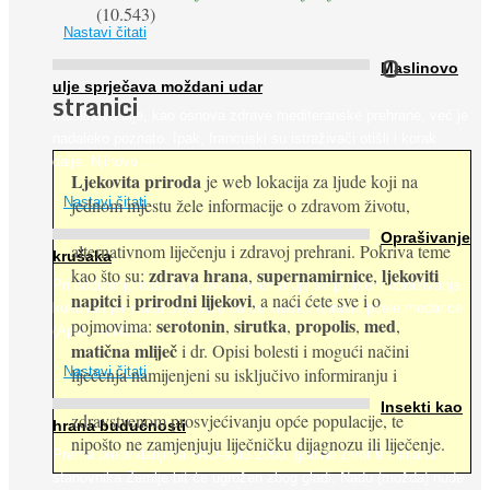
(10.543)
Nastavi čitati
O
Maslinovo
ulje sprječava moždani udar
stranici
Maslinovo ulje, kao osnova zdrave mediteranske prehrane, već je
nadaleko poznato. Ipak, francuski su istraživači otišli i korak
dalje. Njihovo ...
Ljekovita priroda
je web lokacija za ljude koji na
jednom mjestu žele informacije o zdravom životu,
Nastavi čitati
Oprašivanje
alternativnom liječenju i zdravoj prehrani. Pokriva teme
krušaka
zdrava hrana
supernamirnice
ljekoviti
kao što su:
,
,
Pri podizanju nasada kruške zanemaruje se problem oprašivanja
napitci
prirodni lijekovi
i
, a naći ćete sve i o
kukcima jer vlada uvjerenje da će krušku oprašiti pčele medarice
serotonin
sirutka
propolis
med
pojmovima:
,
,
,
,
(Apis mellifera). ...
matična mliječ
i dr. Opisi bolesti i mogući načini
Nastavi čitati
liječenja namijenjeni su isključivo informiranju i
Insekti kao
zdravstvenom prosvjećivanju opće populacije, te
hrana budućnosti
nipošto ne zamjenjuju liječničku dijagnozu ili liječenje.
Prema predviđanjima FAO-a do 2050. godine život 9 milijardi
stanovnika Zemlje bit će ugrožen zbog gladi. Nadu (možda) nude